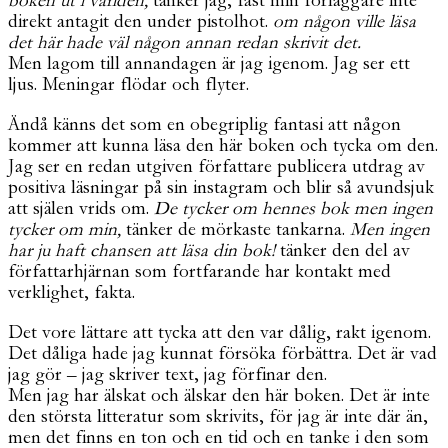
boken ut i världen,
tänker jag, fast min förläggare inte
direkt antagit den under pistolhot.
om någon ville läsa
det här hade väl någon annan redan skrivit det.
Men lagom till annandagen är jag igenom. Jag ser ett
ljus. Meningar flödar och flyter.
Ändå känns det som en obegriplig fantasi att någon
kommer att kunna läsa den här boken och tycka om den.
Jag ser en redan utgiven författare publicera utdrag av
positiva läsningar på sin instagram och blir så avundsjuk
att själen vrids om.
De tycker om hennes bok men ingen
tycker om min,
tänker de mörkaste tankarna.
Men ingen
har ju haft chansen att läsa din bok!
tänker den del av
författarhjärnan som fortfarande har kontakt med
verklighet, fakta.
Det vore lättare att tycka att den var dålig, rakt igenom.
Det dåliga hade jag kunnat försöka förbättra. Det är vad
jag gör – jag skriver text, jag förfinar den.
Men jag har älskat och älskar den här boken. Det är inte
den största litteratur som skrivits, för jag är inte där än,
men det finns en ton och en tid och en tanke i den som