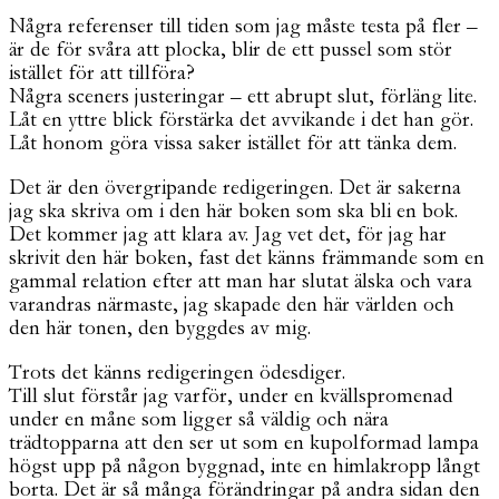
Några referenser till tiden som jag måste testa på fler –
är de för svåra att plocka, blir de ett pussel som stör
istället för att tillföra?
Några sceners justeringar – ett abrupt slut, förläng lite.
Låt en yttre blick förstärka det avvikande i det han gör.
Låt honom göra vissa saker istället för att tänka dem.
Det är den övergripande redigeringen. Det är sakerna
jag ska skriva om i den här boken som ska bli en bok.
Det kommer jag att klara av. Jag vet det, för jag har
skrivit den här boken, fast det känns främmande som en
gammal relation efter att man har slutat älska och vara
varandras närmaste, jag skapade den här världen och
den här tonen, den byggdes av mig.
Trots det känns redigeringen ödesdiger.
Till slut förstår jag varför, under en kvällspromenad
under en måne som ligger så väldig och nära
trädtopparna att den ser ut som en kupolformad lampa
högst upp på någon byggnad, inte en himlakropp långt
borta. Det är så många förändringar på andra sidan den