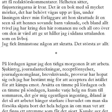
att få redaktörskommentarer. Helheten sitter,
finjusteringarna är kvar. Det är en bok med så mycket
mörker, det har behövt vägas upp av ljus, under
läsningen skrev min förläggare att hon skrattade åt en
scen så att hennes sovande barn vaknade, och bland allt
tvivel jag har kring den här romanen nu och all oro över
om den är värd att ge ut håller jag i sådana uttalanden
som en livboj.
Jag fick åtminstone någon att skratta. Det största av allt.
*
På lördagen ägnar jag den tidiga morgonen åt att arbeta.
Sjukintyg, journalanteckningar, receptförnyelser,
journalgenomgånar, brevskrivande, provsvar har hopat
sig och jag har bestämt mig för att acceptera det istället
för att kämpa emot. Avsätta en timme på lördagen och
en timme på söndagen, kanske varje helg nu fram till
sommaren, det gör mig egentligen ingenting, ibland är
det så att arbetet hänger starkare i huvudet om man ska
försöka skjuta bort det hela helgen än om man vet att
det finns ett utrymme som får det gjort. Kanske ger det