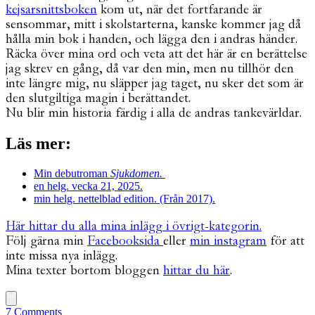
kejsarsnittsboken
kom ut, när det fortfarande är
sensommar, mitt i skolstarterna, kanske kommer jag då
hålla min bok i handen, och lägga den i andras händer.
Räcka över mina ord och veta att det här är en berättelse
jag skrev en gång, då var den min, men nu tillhör den
inte längre mig, nu släpper jag taget, nu sker det som är
den slutgiltiga magin i berättandet.
Nu blir min historia färdig i alla de andras tankevärldar.
Läs mer:
Min debutroman
Sjukdomen.
en helg. vecka 21, 2025.
min helg. nettelblad edition. (Från 2017).
Här hittar du alla mina inlägg i övrigt-kategorin.
Följ gärna min
Facebooksida
eller
min instagram
för att
inte missa nya inlägg.
Mina texter bortom bloggen
hittar du här
.
7 Comments