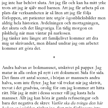
jag inte har behövt sluta. Att jag får och kan ha mitt yrke
trots att jag är själv med barnen. Att jag får arbeta på en
plats där verksamheten är så liten att jag får följa
förloppen, att patienter inte utgör ögonblicksbilder men
aldrig hela historien. Avdelningen och mottagningen,
det akuta och det långvariga. En tidig morgon en
påskhelg när man väntar på narkosen.
Jag tänker inte längre att familjelivet kommer att dra
mig ur skrivandet, men ibland undrar jag om arbetet
kommer att göra det.
*
Andra halvan av bokmanuset, utskrivet på papper. Jag
matar in alla orden på nytt i ett dokument. Sida för sida.
Det finns ett antal scener, i början av manusets andra
halva, som inte flyter. Jag har väl tvekat när jag skrivit,
trevat i det gradvisa, orolig för om jag kommer att hitta
rätt. När jag är mitt i dessa scener vill jag kasta hela
manuset. Allt jag kan höra är gamla refuseringar och
bara det negativa de skrev.
Varför ska du tvinga den här