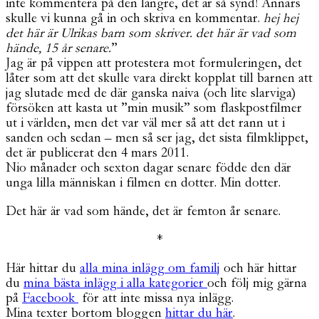
inte kommentera på den längre, det är så synd! Annars
skulle vi kunna gå in och skriva en kommentar.
hej hej
det här är Ulrikas barn som skriver. det här är vad som
hände, 15 år senare.
”
Jag är på vippen att protestera mot formuleringen, det
låter som att det skulle vara direkt kopplat till barnen att
jag slutade med de där ganska naiva (och lite slarviga)
försöken att kasta ut ”min musik” som flaskpostfilmer
ut i världen, men det var väl mer så att det rann ut i
sanden och sedan – men så ser jag, det sista filmklippet,
det är publicerat den 4 mars 2011.
Nio månader och sexton dagar senare födde den där
unga lilla människan i filmen en dotter. Min dotter.
Det här är vad som hände, det är femton år senare.
*
Här hittar du
alla mina inlägg om familj
och här hittar
du
mina bästa inlägg i alla kategorier
och följ mig gärna
på
Facebook
för att inte missa nya inlägg.
Mina texter bortom bloggen
hittar du här
.