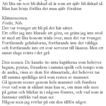
Att låta sin text bli älskad så är som att själv bli älskad så.
Man kan börja förlåta det man själv föraktar.
Klimaxscenen.
Förlåt, Nils.
Det var tvunget att bli på det här sättet.
Ett offer jag inte klarade att göra, en gräns jag inte stod
ut med att låta honom träda över, men det var tvunget.
Fortfarande gråskalorna, fortfarande inte det väldiga
och fortfarande inte ett svar serverat till läsaren. Men ett
annat slags svärta i det grå.
Den scenen. De kanske tio sista kapitlerna som behöver
lugnas, pyntas, förankras i samma språk och tempo som
de andra, vissa av dem för skissartade, det behöver tas
till samma språkliga nivå som resten av manuset.
Gå igenom scener genom hela manuset och fundera
över vad som är sådant man kan se, om man står nere
på gatan och blickar in i någons fönster, och vad som är
fantasier utifrån vad man ser.
Någon scen jag tvivlar på om den tillför något.