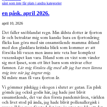
sånt som inte får plats i andra kategorier
en påsk. april 2026.
april 10, 2026
Det faller snöblandat regn. Min äldsta dotter är fjorton
år och betraktar mig som kanske bara en fjortonåring
flicka kan göra med sin ensamstående mamma: ibland
med den glasklara kritiska blick som kommer av att
försöka bli vuxen men ännu inte veta hur komplext
vuxenskapet kan vara. Ibland som en växt som vänder
sig mot ljuset, som ett litet barn som strävar efter
famnen.
Låt mig förakta dig med allt jag har men lämna
mig inte när jag ångrar mig.
Så måste man få vara fjorton år.
Vi gömmer påskägg i skogen i slutet av gatan. En påsk
gömde jag också godis här, jag hade just blivit
ensamstående, det var den första pandemivåren, världen
och livet stod på ända, jag hade blivit pollenallergisk i