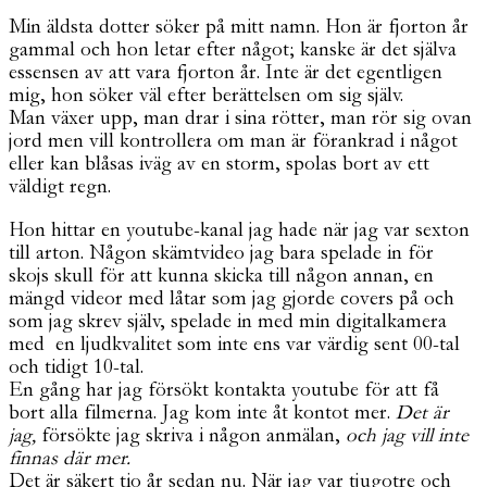
Min äldsta dotter söker på mitt namn. Hon är fjorton år
gammal och hon letar efter något; kanske är det själva
essensen av att vara fjorton år. Inte är det egentligen
mig, hon söker väl efter berättelsen om sig själv.
Man växer upp, man drar i sina rötter, man rör sig ovan
jord men vill kontrollera om man är förankrad i något
eller kan blåsas iväg av en storm, spolas bort av ett
väldigt regn.
Hon hittar en youtube-kanal jag hade när jag var sexton
till arton. Någon skämtvideo jag bara spelade in för
skojs skull för att kunna skicka till någon annan, en
mängd videor med låtar som jag gjorde covers på och
som jag skrev själv, spelade in med min digitalkamera
med en ljudkvalitet som inte ens var värdig sent 00-tal
och tidigt 10-tal.
En gång har jag försökt kontakta youtube för att få
bort alla filmerna. Jag kom inte åt kontot mer.
Det är
jag,
försökte jag skriva i någon anmälan,
och jag vill inte
finnas där mer.
Det är säkert tio år sedan nu. När jag var tjugotre och