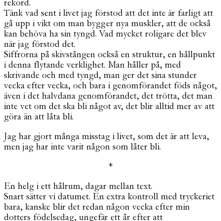
rekord.
Tänk vad sent i livet jag förstod att det inte är farligt att
gå upp i vikt om man bygger nya muskler, att de också
kan behöva ha sin tyngd. Vad mycket roligare det blev
när jag förstod det.
Siffrorna på skivstången också en struktur, en hållpunkt
i denna flytande verklighet. Man håller på, med
skrivande och med tyngd, man ger det sina stunder
vecka efter vecka, och bara i genomförandet föds något,
även i det halvdana genomförandet, det trötta, det man
inte vet om det ska bli något av, det blir alltid mer av att
göra än att låta bli.
Jag har gjort många misstag i livet, som det är att leva,
men jag har inte varit någon som låter bli.
*
En helg i ett hålrum, dagar mellan text.
Snart sätter vi datumet. En extra kontroll med tryckeriet
bara, kanske blir det redan någon vecka efter min
dotters födelsedag, ungefär ett år efter att