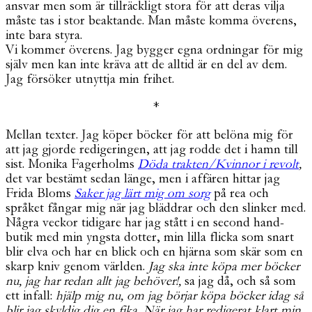
ansvar men som är tillräckligt stora för att deras vilja
måste tas i stor beaktande. Man måste komma överens,
inte bara styra.
Vi kommer överens. Jag bygger egna ordningar för mig
själv men kan inte kräva att de alltid är en del av dem.
Jag försöker utnyttja min frihet.
*
Mellan texter. Jag köper böcker för att belöna mig för
att jag gjorde redigeringen, att jag rodde det i hamn till
sist. Monika Fagerholms
Döda trakten/Kvinnor i revolt
,
det var bestämt sedan länge, men i affären hittar jag
Frida Bloms
Saker jag lärt mig om sorg
på rea och
språket fångar mig när jag bläddrar och den slinker med.
Några veckor tidigare har jag stått i en second hand-
butik med min yngsta dotter, min lilla flicka som snart
blir elva och har en blick och en hjärna som skär som en
skarp kniv genom världen.
Jag ska inte köpa mer böcker
nu, jag har redan allt jag behöver!,
sa jag då, och så som
ett infall:
hjälp mig nu, om jag börjar köpa böcker idag så
blir jag skyldig dig en fika. När jag har redigerat klart min