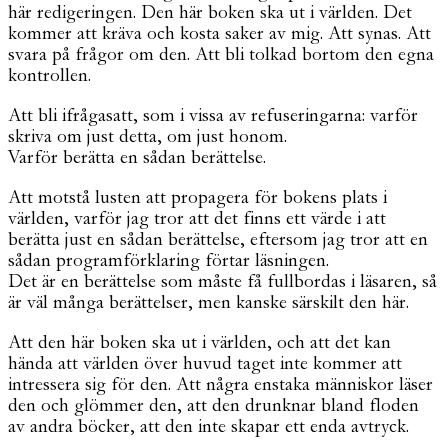
här redigeringen. Den här boken ska ut i världen. Det
kommer att kräva och kosta saker av mig. Att synas. Att
svara på frågor om den. Att bli tolkad bortom den egna
kontrollen.
Att bli ifrågasatt, som i vissa av refuseringarna: varför
skriva om just detta, om just honom.
Varför berätta en sådan berättelse.
Att motstå lusten att propagera för bokens plats i
världen, varför jag tror att det finns ett värde i att
berätta just en sådan berättelse, eftersom jag tror att en
sådan programförklaring förtar läsningen.
Det är en berättelse som måste få fullbordas i läsaren, så
är väl många berättelser, men kanske särskilt den här.
Att den här boken ska ut i världen, och att det kan
hända att världen över huvud taget inte kommer att
intressera sig för den. Att några enstaka människor läser
den och glömmer den, att den drunknar bland floden
av andra böcker, att den inte skapar ett enda avtryck.