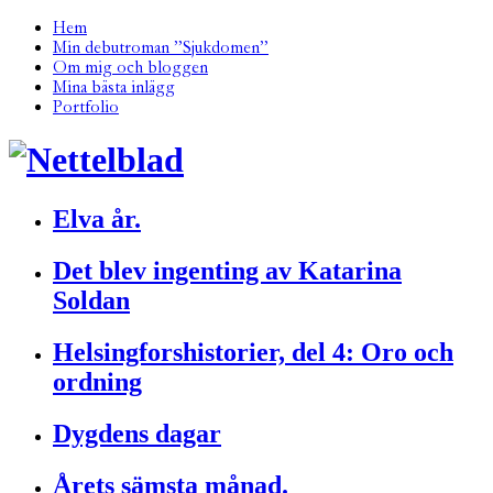
Hem
Min debutroman ”Sjukdomen”
Om mig och bloggen
Mina bästa inlägg
Portfolio
Elva år.
Det blev ingenting av Katarina
Soldan
Helsingforshistorier, del 4: Oro och
ordning
Dygdens dagar
Årets sämsta månad.