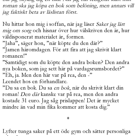
roman ska jag köpa en bok som belöning, men annars vill
jag faktiskt beta av läslistan först.
Nu hittar hon mig i soffan, när jag läser
Saker jag lärt
mig om sorg
och hisnar över hur välskriven den är, hur
väldisponerat materialet är, formen.
”Jaha”, säger hon, ”när köpte du den där?”
”Jamen häromdagen. För att fira att jag skrivit klart
romanen!”
”Samtidigt som du köpte den andra boken? Den andra
nya boken, som jag sett här på vardagsrumsbordet?”
”Eh, ja. Men den här var på rea, den -”
Leendet hos en förhandlare.
”Du sa en bok. Du sa
en bok,
när du skrivit klart din
roman!
Den där
kanske var på rea, men den andra
kostade 31 euro. Jag såg prislappen! Det är mycket
mindre än vad min fika kommer att kosta dig.”
*
Lyfter tunga saker på ett öde gym och sätter personliga