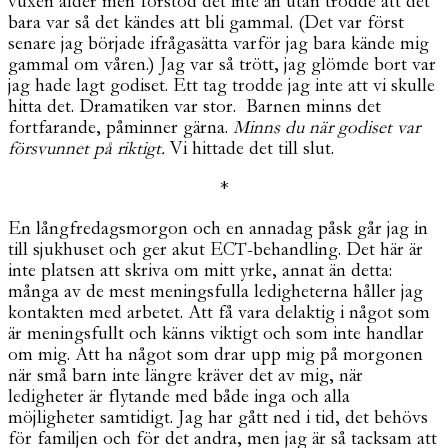
vuxen ålder men förstod det inte än utan trodde att det
bara var så det kändes att bli gammal. (Det var först
senare jag började ifrågasätta varför jag bara kände mig
gammal om våren.) Jag var så trött, jag glömde bort var
jag hade lagt godiset. Ett tag trodde jag inte att vi skulle
hitta det. Dramatiken var stor. Barnen minns det
fortfarande, påminner gärna.
Minns du när godiset var
försvunnet på riktigt.
Vi hittade det till slut.
*
En långfredagsmorgon och en annadag påsk går jag in
till sjukhuset och ger akut ECT-behandling. Det här är
inte platsen att skriva om mitt yrke, annat än detta:
många av de mest meningsfulla ledigheterna håller jag
kontakten med arbetet. Att få vara delaktig i något som
är meningsfullt och känns viktigt och som inte handlar
om mig. Att ha något som drar upp mig på morgonen
när små barn inte längre kräver det av mig, när
ledigheter är flytande med både inga och alla
möjligheter samtidigt. Jag har gått ned i tid, det behövs
för familjen och för det andra, men jag är så tacksam att