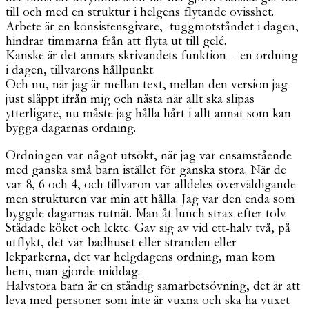
till och med en struktur i helgens flytande ovisshet.
Arbete är en konsistensgivare, tuggmotståndet i dagen,
hindrar timmarna från att flyta ut till gelé.
Kanske är det annars skrivandets funktion – en ordning
i dagen, tillvarons hållpunkt.
Och nu, när jag är mellan text, mellan den version jag
just släppt ifrån mig och nästa när allt ska slipas
ytterligare, nu måste jag hålla hårt i allt annat som kan
bygga dagarnas ordning.
Ordningen var något utsökt, när jag var ensamstående
med ganska små barn istället för ganska stora. När de
var 8, 6 och 4, och tillvaron var alldeles överväldigande
men strukturen var min att hålla. Jag var den enda som
byggde dagarnas rutnät. Man åt lunch strax efter tolv.
Städade köket och lekte. Gav sig av vid ett-halv två, på
utflykt, det var badhuset eller stranden eller
lekparkerna, det var helgdagens ordning, man kom
hem, man gjorde middag.
Halvstora barn är en ständig samarbetsövning, det är att
leva med personer som inte är vuxna och ska ha vuxet