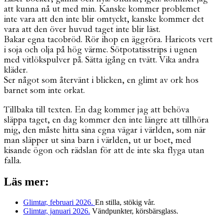
att kunna nå ut med min. Kanske kommer problemet
inte vara att den inte blir omtyckt, kanske kommer det
vara att den över huvud taget inte blir läst.
Bakar egna tacobröd. Rör ihop en äggröra. Haricots vert
i soja och olja på hög värme. Sötpotatisstrips i ugnen
med vitlökspulver på. Sätta igång en tvätt. Vika andra
kläder.
Ser något som återvänt i blicken, en glimt av ork hos
barnet som inte orkat.
Tillbaka till texten. En dag kommer jag att behöva
släppa taget, en dag kommer den inte längre att tillhöra
mig, den måste hitta sina egna vägar i världen, som när
man släpper ut sina barn i världen, ut ur boet, med
kisande ögon och rädslan för att de inte ska flyga utan
falla.
Läs mer:
Glimtar, februari 2026.
En stilla, stökig vår.
Glimtar, januari 2026.
Vändpunkter, körsbärsglass.