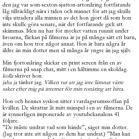
den jag var som sexton-sjutton-artonåring fortfarande
låg tillräckligt nära i tiden och minnet för att jag skulle
vilja utradera alla minnen av det hon gjort då som hon
inte skulle göra senare, när det fortfarande gick att
skämmas. Men nu har för mycket vatten runnit under
broarna, flickan på filmerna är ju på många sätt ett barn,
även om hon tror något annat. Hon är bara några år
äldre än min dotter men så många år yngre än jag själv.
Min fjortonåring skickar en print screen från en av
filmerna på snap chat, mitt i en håltimme en skoldag.
kolla
skriver hon.
jaha ja
tänker jag.
Vilken tur att jag inte lämnat värre
saker efter mig på internet för min tonåring att hitta.
Hon och hennes syskon sitter i vardagsrumssoffan på
kvällen. De skrattar åt mitt minspel i en av filmerna. De
är synnerligen imponerade av youtubekanalens 41
följare.
”De måste undrat vad som hände”, säger min dotter.
(Jag tror inte att någon av dem har undrat.) ”Man kan