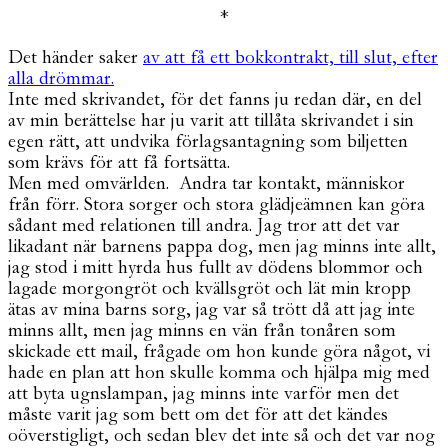
*
Det händer saker
av att få ett bokkontrakt, till slut, efter
alla drömmar.
Inte med skrivandet, för det fanns ju redan där, en del
av min berättelse har ju varit att tillåta skrivandet i sin
egen rätt, att undvika förlagsantagning som biljetten
som krävs för att få fortsätta.
Men med omvärlden. Andra tar kontakt, människor
från förr. Stora sorger och stora glädjeämnen kan göra
sådant med relationen till andra. Jag tror att det var
likadant när barnens pappa dog, men jag minns inte allt,
jag stod i mitt hyrda hus fullt av dödens blommor och
lagade morgongröt och kvällsgröt och lät min kropp
ätas av mina barns sorg, jag var så trött då att jag inte
minns allt, men jag minns en vän från tonåren som
skickade ett mail, frågade om hon kunde göra något, vi
hade en plan att hon skulle komma och hjälpa mig med
att byta ugnslampan, jag minns inte varför men det
måste varit jag som bett om det för att det kändes
oöverstigligt, och sedan blev det inte så och det var nog