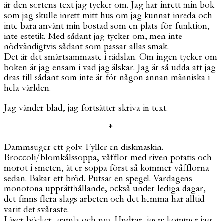
är den sortens text jag tycker om. Jag har inrett min bok
som jag skulle inrett mitt hus om jag kunnat inreda och
inte bara använt min bostad som en plats för funktion,
inte estetik. Med sådant jag tycker om, men inte
nödvändigtvis sådant som passar allas smak.
Det är det smärtsammaste i rädslan. Om ingen tycker om
boken är jag ensam i vad jag älskar. Jag är så udda att jag
dras till sådant som inte är för någon annan människa i
hela världen.
Jag vänder blad, jag fortsätter skriva in text.
*
Dammsuger ett golv. Fyller en diskmaskin.
Broccoli/blomkålssoppa, våfflor med riven potatis och
morot i smeten, ät er soppa först så kommer våfflorna
sedan. Bakar ett bröd. Putsar en spegel. Vardagens
monotona upprätthållande, också under lediga dagar,
det finns flera slags arbeten och det hemma har alltid
varit det svåraste.
Läser böcker, gamla och nya. Undrar, igen: kommer jag