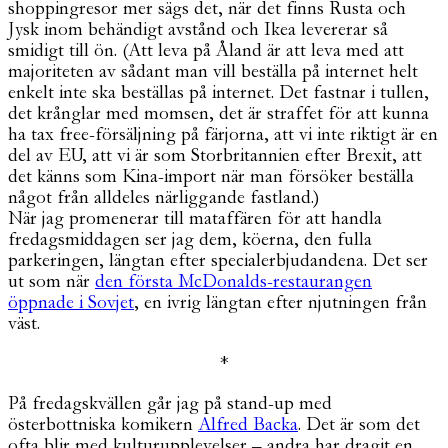
shoppingresor mer sägs det, när det finns Rusta och
Jysk inom behändigt avstånd och Ikea levererar så
smidigt till ön. (Att leva på Åland är att leva med att
majoriteten av sådant man vill beställa på internet helt
enkelt inte ska beställas på internet. Det fastnar i tullen,
det krånglar med momsen, det är straffet för att kunna
ha tax free-försäljning på färjorna, att vi inte riktigt är en
del av EU, att vi är som Storbritannien efter Brexit, att
det känns som Kina-import när man försöker beställa
något från alldeles närliggande fastland.)
När jag promenerar till mataffären för att handla
fredagsmiddagen ser jag dem, köerna, den fulla
parkeringen, längtan efter specialerbjudandena. Det ser
ut som när
den första McDonalds-restaurangen
öppnade i Sovjet
, en ivrig längtan efter njutningen från
väst.
*
På fredagskvällen går jag på stand-up med
österbottniska komikern
Alfred Backa
. Det är som det
ofta blir med kulturupplevelser – andra har dragit en