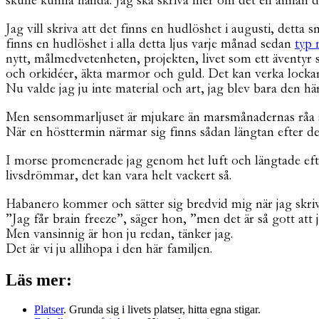
skulle kunna hända. Jag ska skriva mer om det en annan da
Jag vill skriva att det finns en hudlöshet i augusti, detta
finns en hudlöshet i alla detta ljus varje månad sedan
typ 
nytt, målmedvetenheten, projekten, livet som ett äventyr 
och orkidéer, äkta marmor och guld. Det kan verka lockan
Nu valde jag ju inte material och art, jag blev bara den här 
Men sensommarljuset är mjukare än marsmånadernas råa s
När en hösttermin närmar sig finns sådan längtan efter det
I morse promenerade jag genom het luft och längtade eft
livsdrömmar, det kan vara helt vackert så.
Habanero kommer och sätter sig bredvid mig när jag skri
”Jag får brain freeze”, säger hon, ”men det är så gott a
Men vansinnig är hon ju redan, tänker jag.
Det är vi ju allihopa i den här familjen.
Läs mer:
Platser
. Grunda sig i livets platser, hitta egna stigar.