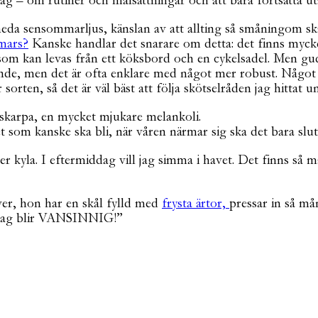
g – om rutiner och målsättningar och att bara fortsätta uta
 sneda sensommarljus, känslan av att allting så småningom sk
mars?
Kanske handlar det snarare om detta: det finns mycket 
som kan levas från ett köksbord och en cykelsadel. Men guda
de, men det är ofta enklare med något mer robust. Något s
sorten, så det är väl bäst att följa skötselråden jag hittat un
karpa, en mycket mjukare melankoli.
 som kanske ska bli, när våren närmar sig ska det bara slut
er kyla. I eftermiddag vill jag simma i havet. Det finns 
ver, hon har en skål fylld med
frysta ärtor,
pressar in så må
tt jag blir VANSINNIG!”