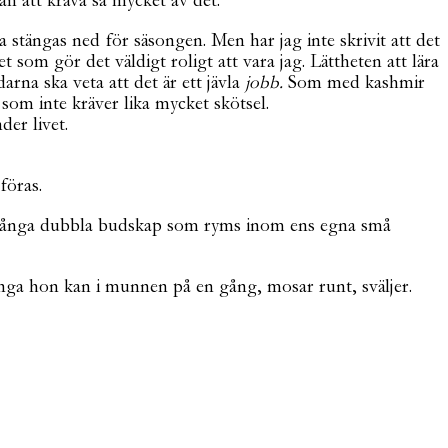
n att kräva så mycket av det.
a stängas ned för säsongen. Men har jag inte skrivit att det
som gör det väldigt roligt att vara jag. Lättheten att lära
rna ska veta att det är ett jävla
jobb.
Som med kashmir
om inte kräver lika mycket skötsel.
der livet.
föras.
så många dubbla budskap som ryms inom ens egna små
nga hon kan i munnen på en gång, mosar runt, sväljer.