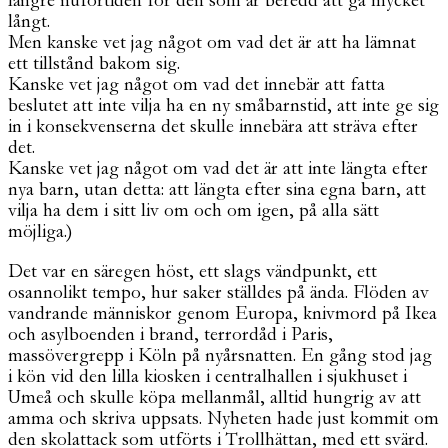
längre nuförtiden för den som är beredd att gå mycket
långt.
Men kanske vet jag något om vad det är att ha lämnat
ett tillstånd bakom sig.
Kanske vet jag något om vad det innebär att fatta
beslutet att inte vilja ha en ny småbarnstid, att inte ge sig
in i konsekvenserna det skulle innebära att sträva efter
det.
Kanske vet jag något om vad det är att inte längta efter
nya barn, utan detta: att längta efter sina egna barn, att
vilja ha dem i sitt liv om och om igen, på alla sätt
möjliga.)
Det var en säregen höst, ett slags vändpunkt, ett
osannolikt tempo, hur saker ställdes på ända. Flöden av
vandrande människor genom Europa, knivmord på Ikea
och asylboenden i brand, terrordåd i Paris,
massövergrepp i Köln på nyårsnatten. En gång stod jag
i kön vid den lilla kiosken i centralhallen i sjukhuset i
Umeå och skulle köpa mellanmål, alltid hungrig av att
amma och skriva uppsats. Nyheten hade just kommit om
den skolattack som utförts i Trollhättan, med ett svärd.