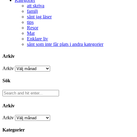
Kategorier
att skriva
familj
sånt jag läser
tips
Resor
Mat
Enklare liv
sånt som inte får plats i andra kategorier
Arkiv
Arkiv
Sök
Arkiv
Arkiv
Kategorier