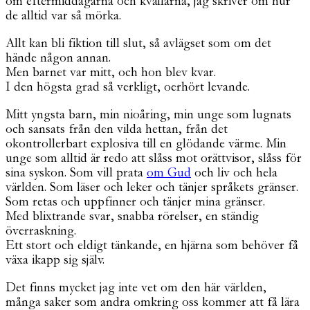
om eftermiddagarna och kvällarna, jag skriver om hur
de alltid var så mörka.
Allt kan bli fiktion till slut, så avlägset som om det
hände någon annan.
Men barnet var mitt, och hon blev kvar.
I den högsta grad så verkligt, oerhört levande.
Mitt yngsta barn, min nioåring, min unge som lugnats
och sansats från den vilda hettan, från det
okontrollerbart explosiva till en glödande värme. Min
unge som alltid är redo att slåss mot orättvisor, slåss för
sina syskon. Som vill prata
om Gud
och liv och hela
världen. Som läser och leker och tänjer språkets gränser.
Som retas och uppfinner och tänjer mina gränser.
Med blixtrande svar, snabba rörelser, en ständig
överraskning.
Ett stort och eldigt tänkande, en hjärna som behöver få
växa ikapp sig själv.
Det finns mycket jag inte vet om den här världen,
många saker som andra omkring oss kommer att få lära