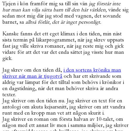
Tjejen i kön framför mig sa till sin vän
jag förstår inte
hur man kan vilja sätta barn till den här världen,
vände sig
sedan mot mig där jag stod med vagnen, det sovande
barnet, sa
alltså förlåt, det är inget personligt.
Kanske fanns det ett eget klimax i den tiden, min näst
sista termin på läkarprogrammet, när jag skrev uppsats
fast jag ville skriva romaner, när jag reste mig och gick
vidare för att det var det enda sättet jag visste hur man
gick.
Jag skrev om den tiden då,
i den sortens krönika man
skriver när man är tjugotvå
och har ett skrivande som
aldrig var lämpat för det tilltal som behövs i krönikor i
en dagstidning, när det man behöver skriva är andra
texter.
Jag skriver om den tiden nu. Jag skriver en text för en
antologi om akuta kejsarsnitt, jag skriver om att vandra
runt med en kropp man vet att någon skurit i.
Jag skriver en roman om första halvan av 10-talet, om
någon med ett annat liv men i samma miljöer, jag skriver