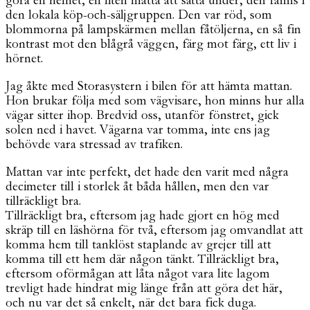
göra en helhet, en liten matta att sätta under, den fanns i
den lokala köp-och-säljgruppen. Den var röd, som
blommorna på lampskärmen mellan fåtöljerna, en så fin
kontrast mot den blågrå väggen, färg mot färg, ett liv i
hörnet.
Jag åkte med Storasystern i bilen för att hämta mattan.
Hon brukar följa med som vägvisare, hon minns hur alla
vägar sitter ihop. Bredvid oss, utanför fönstret, gick
solen ned i havet. Vägarna var tomma, inte ens jag
behövde vara stressad av trafiken.
Mattan var inte perfekt, det hade den varit med några
decimeter till i storlek åt båda hållen, men den var
tillräckligt bra.
Tillräckligt bra, eftersom jag hade gjort en hög med
skräp till en läshörna för två, eftersom jag omvandlat att
komma hem till tanklöst staplande av grejer till att
komma till ett hem där någon tänkt. Tillräckligt bra,
eftersom oförmågan att låta något vara lite lagom
trevligt hade hindrat mig länge från att göra det här,
och nu var det så enkelt, när det bara fick duga.