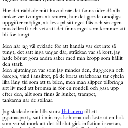
Hur det räddade mitt huvud när det fanns tider då alla
tankar var tvungna att snurra, hur det gjorde omöjliga
uppgifter möjliga, att leva på sitt eget flås och sin egen
muskelkraft och veta att det finns inget som kommer att
bli för tungt.
Men när jag väl cyklade för att handla var det inte så
tungt, det satt inga ungar där, sträckan var så kort, jag
hade börjat göra andra saker med min kropp som hållit
den stark.
Men njutningen var som jag mindes den, duggregn och
ösregn, vind i ansiktet, på de korta sträckorna tar cykeln
lika lång tid som att ta bilen, men man slipper tillbringa
sitt liv med att bromsa in för en rondell och gasa upp
efter den, allt som finns är lunket, trampet,
tankarna när de stillnar.
Jag skickade min lilla stora
Habanero
till ett
pyjamasparty, satt i min nya läshörna och läste ut en bok
som var så mörk att det till slut gick inflation i svärtan,