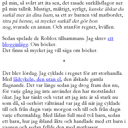
på min, så svårt att äta sen, det rasade surkålsflagor ner
på min tallrik. Mustigt, mäktigt, syrligt,
kanske älskar du
surkål mer än dina barn,
sa ett av barnen vid matbordet,
titta på henne, så mycket surkål! det gör hon
nog,
svarade en annan. Och utanför regnet, kvällen.
Sedan spelade de Roblox tillsammans. Jag skrev
ett
blogginlägg
. Om böcker.
Det finns så mycket jag vill säga om böcker.
*
Det blev lördag. Jag cyklade i regnet för att storhandla.
Med
lådcykeln, den utan el
, den älskade gamla
flagnande. Det var länge sedan jag drog fram den nu,
för varje gång jag inte använder den har motståndet
ökat. Jag har tänkt och vetat att jag inte är så stark nu
som då, så oerhört vältränad var jag då när jag cyklade
till och från dagis varje morgon och till och från dagis
varje eftermiddag. Med lådan full med två barn, sedan
ett barn, hur jag ibland åkte och handlade med ett barn i
vagnen och sedan fyllde den med matkassar.