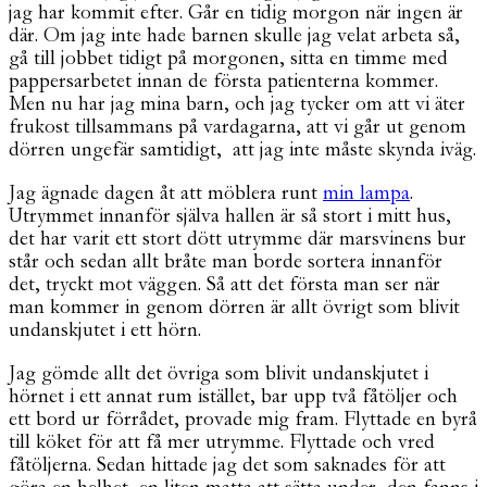
jag har kommit efter. Går en tidig morgon när ingen är
där. Om jag inte hade barnen skulle jag velat arbeta så,
gå till jobbet tidigt på morgonen, sitta en timme med
pappersarbetet innan de första patienterna kommer.
Men nu har jag mina barn, och jag tycker om att vi äter
frukost tillsammans på vardagarna, att vi går ut genom
dörren ungefär samtidigt, att jag inte måste skynda iväg.
Jag ägnade dagen åt att möblera runt
min lampa
.
Utrymmet innanför själva hallen är så stort i mitt hus,
det har varit ett stort dött utrymme där marsvinens bur
står och sedan allt bråte man borde sortera innanför
det, tryckt mot väggen. Så att det första man ser när
man kommer in genom dörren är allt övrigt som blivit
undanskjutet i ett hörn.
Jag gömde allt det övriga som blivit undanskjutet i
hörnet i ett annat rum istället, bar upp två fåtöljer och
ett bord ur förrådet, provade mig fram. Flyttade en byrå
till köket för att få mer utrymme. Flyttade och vred
fåtöljerna. Sedan hittade jag det som saknades för att