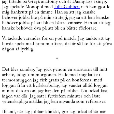
jag tittade på Grey’s anatomy och åt Daimglass i smyg.
Jag spelade Monopol med
Lilla Gubben
och han gjorde
mig bankrutt på en timme. Han sa att jag kanske
behöver jobba lite på min strategi, jag sa att han kanske
behöver jobba på att bli en bättre vinnare. Han sa att jag
kanske behövde öva på att bli en bättre förlorare.
Vi tackade varandra för en god match. Jag tänkte att jag
borde spela med honom oftare, det är så lite för att göra
någon så lycklig.
*
Det blev söndag. Jag gick genom en snöstorm till mitt
arbete, tidigt om morgonen. Hade med mig kaffe i
termosmuggen jag fick gratis på en konferens, med
loggan från ett hyrläkarbolag, jag vänder alltid loggan
in mot datorn om jag har den på jobbet. Nu också fast
ingen var där. Jag satt i fyrtiofem minuter och läste
vetenskapliga artiklar jag kan använda som referenser.
Ibland, när jag jobbar kliniskt, gör jag också såhär när