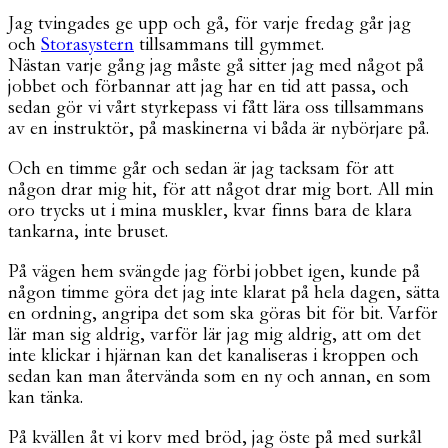
Jag tvingades ge upp och gå, för varje fredag går jag
och
Storasystern
tillsammans till gymmet.
Nästan varje gång jag måste gå sitter jag med något på
jobbet och förbannar att jag har en tid att passa, och
sedan gör vi vårt styrkepass vi fått lära oss tillsammans
av en instruktör, på maskinerna vi båda är nybörjare på.
Och en timme går och sedan är jag tacksam för att
någon drar mig hit, för att något drar mig bort. All min
oro trycks ut i mina muskler, kvar finns bara de klara
tankarna, inte bruset.
På vägen hem svängde jag förbi jobbet igen, kunde på
någon timme göra det jag inte klarat på hela dagen, sätta
en ordning, angripa det som ska göras bit för bit. Varför
lär man sig aldrig, varför lär jag mig aldrig, att om det
inte klickar i hjärnan kan det kanaliseras i kroppen och
sedan kan man återvända som en ny och annan, en som
kan tänka.
På kvällen åt vi korv med bröd, jag öste på med surkål