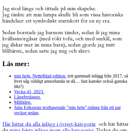
Jag stod länge och tittade på min skapelse.
Jag tänkte att min lampa skulle bli som vissa historiska
händelser: ett symboliskt startskott för en ny era.
Sedan borstade jag barnens tänder, sedan åt jag mina
kvällssmörgåsar (med rökt tofu, och med surkål, som
jag älskar mer än mina barn), sedan gjorde jag mitt
blåbärste, sedan satte jag mig och skrev.
Läs mer:
min helg. Nettelblad edition.
(ett gammalt inlägg från 2017, så
livet såg
väldigt
annorlunda ut då… fast kanske också ganska
likt?)
Vecka 41, 2023.
Långfredagen.
Måltiden.
Julia Erikssons textbaserade ”min helg”-inlägg från ett par
veckor sedan
.
Här hittar du alla inlägg i övrigt-kategorin
och här hittar
du
mina bästa inlägg inom alla kategorier.
Tycker du om