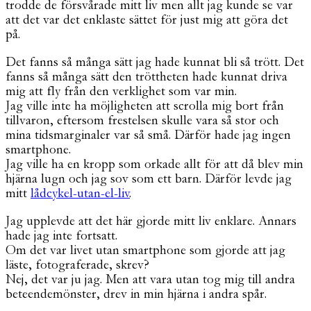
trodde de försvårade mitt liv men allt jag kunde se var
att det var det enklaste sättet för just mig att göra det
på.
Det fanns så många sätt jag hade kunnat bli så trött. Det
fanns så många sätt den tröttheten hade kunnat driva
mig att fly från den verklighet som var min.
Jag ville inte ha möjligheten att scrolla mig bort från
tillvaron, eftersom frestelsen skulle vara så stor och
mina tidsmarginaler var så små. Därför hade jag ingen
smartphone.
Jag ville ha en kropp som orkade allt för att då blev min
hjärna lugn och jag sov som ett barn. Därför levde jag
mitt
lådcykel-utan-el-liv
.
Jag upplevde att det här gjorde mitt liv enklare. Annars
hade jag inte fortsatt.
Om det var livet utan smartphone som gjorde att jag
läste, fotograferade, skrev?
Nej, det var ju jag. Men att vara utan tog mig till andra
beteendemönster, drev in min hjärna i andra spår.