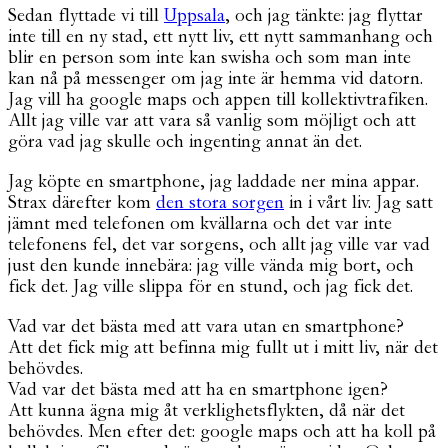
Sedan flyttade vi till
Uppsala
, och jag tänkte: jag flyttar
inte till en ny stad, ett nytt liv, ett nytt sammanhang och
blir en person som inte kan swisha och som man inte
kan nå på messenger om jag inte är hemma vid datorn.
Jag vill ha google maps och appen till kollektivtrafiken.
Allt jag ville var att vara så vanlig som möjligt och att
göra vad jag skulle och ingenting annat än det.
Jag köpte en smartphone, jag laddade ner mina appar.
Strax därefter kom
den stora sorgen
in i vårt liv. Jag satt
jämnt med telefonen om kvällarna och det var inte
telefonens fel, det var sorgens, och allt jag ville var vad
just den kunde innebära: jag ville vända mig bort, och
fick det. Jag ville slippa för en stund, och jag fick det.
Vad var det bästa med att vara utan en smartphone?
Att det fick mig att befinna mig fullt ut i mitt liv, när det
behövdes.
Vad var det bästa med att ha en smartphone igen?
Att kunna ägna mig åt verklighetsflykten, då när det
behövdes. Men efter det: google maps och att ha koll på