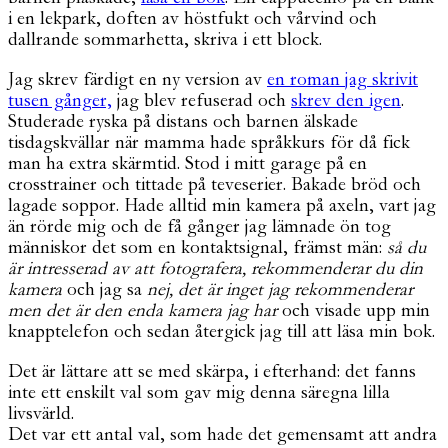
i en lekpark, doften av höstfukt och vårvind och
dallrande sommarhetta, skriva i ett block.
Jag skrev färdigt en ny version av
en roman jag skrivit
tusen gånger,
jag blev refuserad och
skrev den igen
.
Studerade ryska på distans och barnen älskade
tisdagskvällar när mamma hade språkkurs för då fick
man ha extra skärmtid. Stod i mitt garage på en
crosstrainer och tittade på teveserier. Bakade bröd och
lagade soppor. Hade alltid min kamera på axeln, vart jag
än rörde mig och de få gånger jag lämnade ön tog
människor det som en kontaktsignal, främst män:
så du
är intresserad av att fotografera, rekommenderar du din
kamera
och jag sa
nej, det är inget jag rekommenderar
men det är den enda kamera jag har
och visade upp min
knapptelefon och sedan återgick jag till att läsa min bok.
Det är lättare att se med skärpa, i efterhand: det fanns
inte ett enskilt val som gav mig denna säregna lilla
livsvärld.
Det var ett antal val, som hade det gemensamt att andra