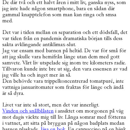
De där två och ett halvt åren i mitt liv, ganska nyss, som
jag inte hade någon smartphone, bara en sådan där
gammal knapptelefon som man kan ringa och smsa
med.
Det var i tiden mellan en separation och ett dödsfall, det
var tiden från en pandemis dramatiska början tills dess
sakta avklingande antiklimax-slut.
Jag var ensam med barnen på heltid. De var för små för
att jag skulle vara hemifrån länge utan dem med gott
samvete. Vårt liv utspelade sig inom tre kilometers radie.
Tillvaron kunde inte bre ut sig, den vara essensen av vad
jag ville ha och inget mer än så.
Den behövde vara trippelkoncentrerad tomatpuré, inte
vattniga januaritomater som fraktas för länge och ändå
är så dyra.
Livet var inte så stort, men det var innerligt.
Vinden och snålblåsten
i ansiktet om morgonen på väg
mot dagis väckte mig till liv. Långa somrar med fötterna
i vattnet, att sitta på bryggan på någon badplats medan
barnen plaskade,
läsa en bok
. En cappuccino på en bänk