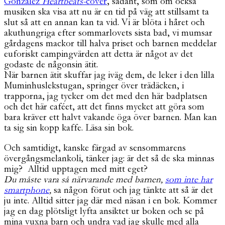
Gonzalez
Heartbeats-
cover
, sådant, som om också
musiken ska visa att nu är en tid på väg att stillsamt ta
slut så att en annan kan ta vid. Vi är blöta i håret och
akuthungriga efter sommarlovets sista bad, vi mumsar
gårdagens mackor till halva priset och barnen meddelar
euforiskt campingvärden att detta är något av det
godaste de någonsin ätit.
När barnen ätit skuffar jag iväg dem, de leker i den lilla
Muminhuslekstugan, springer över trädäcken, i
trapporna, jag tycker om det med den här badplatsen
och det här caféet, att det finns mycket att göra som
bara kräver ett halvt vakande öga över barnen. Man kan
ta sig sin kopp kaffe. Läsa sin bok.
Och samtidigt, kanske färgad av sensommarens
övergångsmelankoli, tänker jag: är det så de ska minnas
mig? Alltid upptagen med mitt eget?
Du måste vara så närvarande med barnen,
som inte har
smartphone
,
sa någon förut och jag tänkte att så är det
ju inte. Alltid sitter jag där med näsan i en bok. Kommer
jag en dag plötsligt lyfta ansiktet ur boken och se på
mina vuxna barn och undra vad jag skulle med alla