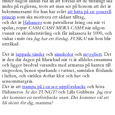
finner någon annan råd än att föreslå att de tillfälligt ska
ändra på reglerna, trots att man ser på honom att det är
bekymmersamt för han har svårt
att hitta på en generell
princip
som ska motivera ett sådant tilltag,
och det är
Habanero
som patrullerar kring oss när vi
spelar, ropar
CASH CASH MERA CASH!
när någon
vunnit en skönhetstävling och får inkassera kr 1000, och
viskar i mitt öra
Jag har ett förslag. FUSKA!
när hon blir
uttråkad.
Det är
tappade tänder
och
simskolor
och
myggbett
. Det
är den där dagen på Mariebad när vi är alldeles ensamma
och ligger bredvid varandra med armarna på kanten till
utepoolen, benen sparkande i vattnet, samtalen flödande
i luften, och världen doftar klor och hav och
sensommargräs.
Det är att
trampa på i en seg uppförsbacke
och höra
Habaneros
Är det TUNGT?
och Lilla Gubbens
Jag tror
det kommer en nerförsbacke snart. Det kommer väl att
bli skönt för dig, mamma?