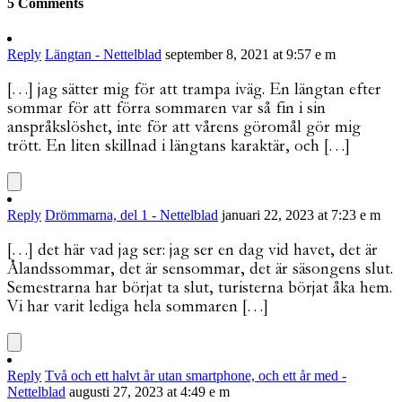
5 Comments
Reply
Längtan - Nettelblad
september 8, 2021 at 9:57 e m
[…] jag sätter mig för att trampa iväg. En längtan efter
sommar för att förra sommaren var så fin i sin
anspråkslöshet, inte för att vårens göromål gör mig
trött. En liten skillnad i längtans karaktär, och […]
Reply
Drömmarna, del 1 - Nettelblad
januari 22, 2023 at 7:23 e m
[…] det här vad jag ser: jag ser en dag vid havet, det är
Ålandssommar, det är sensommar, det är säsongens slut.
Semestrarna har börjat ta slut, turisterna börjat åka hem.
Vi har varit lediga hela sommaren […]
Reply
Två och ett halvt år utan smartphone, och ett år med -
Nettelblad
augusti 27, 2023 at 4:49 e m