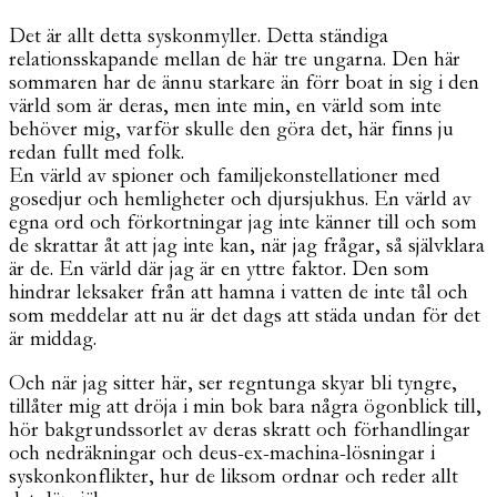
Det är allt detta syskonmyller. Detta ständiga
relationsskapande mellan de här tre ungarna. Den här
sommaren har de ännu starkare än förr boat in sig i den
värld som är deras, men inte min, en värld som inte
behöver mig, varför skulle den göra det, här finns ju
redan fullt med folk.
En värld av spioner och familjekonstellationer med
gosedjur och hemligheter och djursjukhus. En värld av
egna ord och förkortningar jag inte känner till och som
de skrattar åt att jag inte kan, när jag frågar, så självklara
är de. En värld där jag är en yttre faktor. Den som
hindrar leksaker från att hamna i vatten de inte tål och
som meddelar att nu är det dags att städa undan för det
är middag.
Och när jag sitter här, ser regntunga skyar bli tyngre,
tillåter mig att dröja i min bok bara några ögonblick till,
hör bakgrundssorlet av deras skratt och förhandlingar
och nedräkningar och deus-ex-machina-lösningar i
syskonkonflikter, hur de liksom ordnar och reder allt