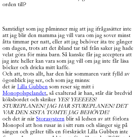
orden till?
Samtidigt som jag påminner mig att jag ifrågasätter inte
att jag blir den mamma jag vill vara om jag sover minst
åtta timmar per natt, eller att jag behöver äta tre gånger
om dagen, trots att det ibland tar tid från saker jag hade
velat göra för mina barn. Så kanske får jag acceptera att
jag inte heller kan vara som jag vill om jag inte får läsa
böcker och dricka mitt kaffe.
Och att, trots allt, har den här sommaren varit fylld av
ögonblick jag ser, och som jag minns:
det är
Lilla Gubben
som reser sig mitt i
Monopolspelandet
, så exalterad är han, står där bredvid
köksbordet och skriker
YES! YEEEEES!
STUREPLANEN! JAG HAR STUREPLANEN! DET
VAR DEN SISTA TOMTE JAG BEHÖVDE!
och det är när
Storasystern
blir så ledsen av att förlora
Monopol att hon rusar in i sitt rum och slänger sig på
sängen och gråter tills en förskräckt Lilla Gubben inte