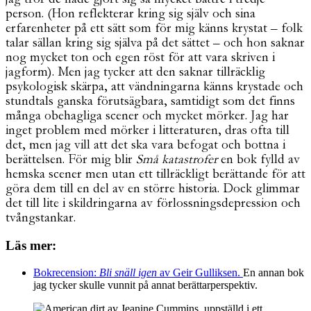
person. (Hon reflekterar kring sig själv och sina
erfarenheter på ett sätt som för mig känns krystat – folk
talar sällan kring sig själva på det sättet – och hon saknar
nog mycket ton och egen röst för att vara skriven i
jagform). Men jag tycker att den saknar tillräcklig
psykologisk skärpa, att vändningarna känns krystade och
stundtals ganska förutsägbara, samtidigt som det finns
många obehagliga scener och mycket mörker. Jag har
inget problem med mörker i litteraturen, dras ofta till
det, men jag vill att det ska vara befogat och bottna i
berättelsen. För mig blir
Små katastrofer
en bok fylld av
hemska scener men utan ett tillräckligt berättande för att
göra dem till en del av en större historia. Dock glimmar
det till lite i skildringarna av förlossningsdepression och
tvångstankar.
Läs mer:
Bokrecension:
Bli snäll igen
av Geir Gulliksen.
En annan bok
jag tycker skulle vunnit på annat berättarperspektiv.