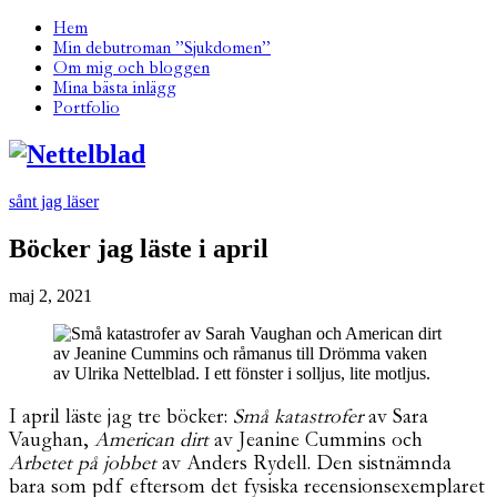
Hem
Min debutroman ”Sjukdomen”
Om mig och bloggen
Mina bästa inlägg
Portfolio
sånt jag läser
Böcker jag läste i april
maj 2, 2021
I april läste jag tre böcker:
Små katastrofer
av Sara
Vaughan,
American dirt
av Jeanine Cummins och
Arbetet på jobbet
av Anders Rydell. Den sistnämnda
bara som pdf eftersom det fysiska recensionsexemplaret