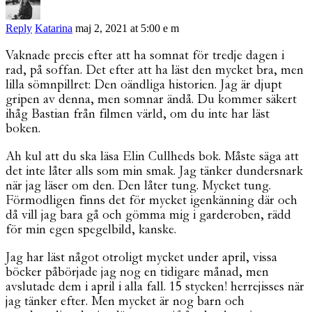
Reply
Katarina
maj 2, 2021 at 5:00 e m
Vaknade precis efter att ha somnat för tredje dagen i
rad, på soffan. Det efter att ha läst den mycket bra, men
lilla sömnpillret: Den oändliga historien. Jag är djupt
gripen av denna, men somnar ändå. Du kommer säkert
ihåg Bastian från filmen värld, om du inte har läst
boken.
Ah kul att du ska läsa Elin Cullheds bok. Måste säga att
det inte låter alls som min smak. Jag tänker dundersnark
när jag läser om den. Den låter tung. Mycket tung.
Förmodligen finns det för mycket igenkänning där och
då vill jag bara gå och gömma mig i garderoben, rädd
för min egen spegelbild, kanske.
Jag har läst något otroligt mycket under april, vissa
böcker påbörjade jag nog en tidigare månad, men
avslutade dem i april i alla fall. 15 stycken! herrejisses när
jag tänker efter. Men mycket är nog barn och