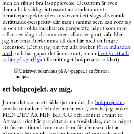
men en riktigt bra läsupplevelse. Dessutom är även
denna bok väldigt intressant att studera ur ett
berättarperspektiv (den är skriven i ett slags allvetande
berättande-perspektiv där man i samma scen kan röra sig
in och ut i olika karaktärers perspektiv, något som man
sällan ser idag och ännu mer sällan ser gjort väl). Men
jag har tänkt återkomma till den här med en längre
recension. (Det sa jag om typ alla böcker
förra månaden
med
, och här gapar det ännu tomt, men n
i vet ju att allt
är lite på sparlåga
tills mitt eget bokprojekt är klart).
ett bokprojekt. av mig.
Jamen det var ju ett jäkla tjat om det där
bokprojektet
,
kanske ni tänker. Och det har ni rätt i, kanske jag tänker.
MEN DET ÄR MIN BLOGG och i rant if i want to.
Att vara i det här projektet är en förälskelse, det är något
att fastna i timtal i om man bara får chansen, det är
något att längta till. Jag kan komma på mig själv med