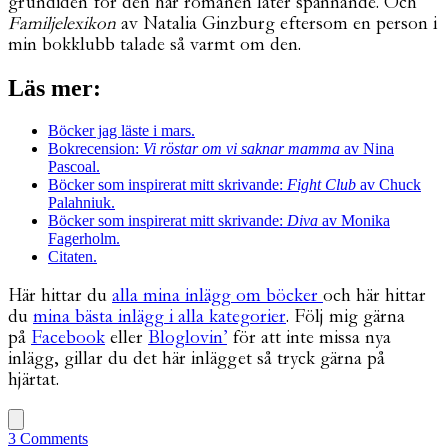
grundidén för den här romanen låter spännande. Och
Familjelexikon
av Natalia Ginzburg eftersom en person i
min bokklubb talade så varmt om den.
Läs mer:
Böcker jag läste i mars.
Bokrecension:
Vi röstar om vi saknar mamma
av Nina
Pascoal.
Böcker som inspirerat mitt skrivande:
Fight Club
av Chuck
Palahniuk.
Böcker som inspirerat mitt skrivande:
Diva
av Monika
Fagerholm.
Citaten.
Här hittar du
alla mina inlägg om böcker
och här hittar
du
mina bästa inlägg i alla kategorier
. Följ mig gärna
på
Facebook
eller
Bloglovin’
för att inte missa nya
inlägg, gillar du det här inlägget så tryck gärna på
hjärtat.
3 Comments