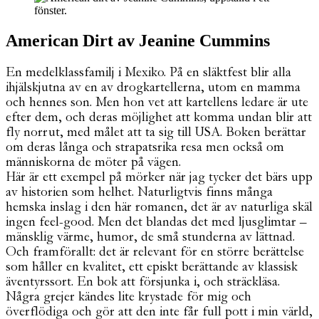
American Dirt av Jeanine Cummins
En medelklassfamilj i Mexiko. På en släktfest blir alla
ihjälskjutna av en av drogkartellerna, utom en mamma
och hennes son. Men hon vet att kartellens ledare är ute
efter dem, och deras möjlighet att komma undan blir att
fly norrut, med målet att ta sig till USA. Boken berättar
om deras långa och strapatsrika resa men också om
människorna de möter på vägen.
Här är ett exempel på mörker när jag tycker det bärs upp
av historien som helhet. Naturligtvis finns många
hemska inslag i den här romanen, det är av naturliga skäl
ingen feel-good. Men det blandas det med ljusglimtar –
mänsklig värme, humor, de små stunderna av lättnad.
Och framförallt: det är relevant för en större berättelse
som håller en kvalitet, ett episkt berättande av klassisk
äventyrssort. En bok att försjunka i, och sträckläsa.
Några grejer kändes lite krystade för mig och
överflödiga och gör att den inte får full pott i min värld,