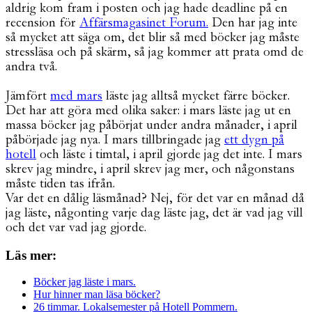
aldrig kom fram i posten och jag hade deadline på en
recension för
Affärsmagasinet Forum.
Den har jag inte
så mycket att säga om, det blir så med böcker jag måste
stressläsa och på skärm, så jag kommer att prata omd de
andra två.
Jämfört
med mars
läste jag alltså mycket färre böcker.
Det har att göra med olika saker: i mars läste jag ut en
massa böcker jag påbörjat under andra månader, i april
påbörjade jag nya. I mars tillbringade jag
ett dygn på
hotell
och läste i timtal, i april gjorde jag det inte. I mars
skrev jag mindre, i april skrev jag mer, och någonstans
måste tiden tas ifrån.
Var det en dålig läsmånad? Nej, för det var en månad då
jag läste, någonting varje dag läste jag, det är vad jag vill
och det var vad jag gjorde.
Läs mer:
Böcker jag läste i mars.
Hur hinner man läsa böcker?
26 timmar. Lokalsemester på Hotell Pommern.