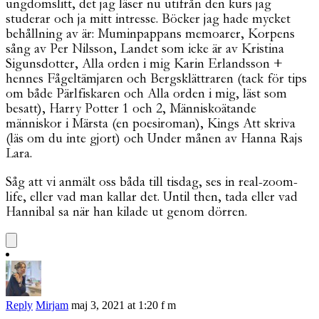
ungdomslitt, det jag läser nu utifrån den kurs jag
studerar och ja mitt intresse. Böcker jag hade mycket
behållning av är: Muminpappans memoarer, Korpens
sång av Per Nilsson, Landet som icke är av Kristina
Sigunsdotter, Alla orden i mig Karin Erlandsson +
hennes Fågeltämjaren och Bergsklättraren (tack för tips
om både Pärlfiskaren och Alla orden i mig, läst som
besatt), Harry Potter 1 och 2, Människoätande
människor i Märsta (en poesiroman), Kings Att skriva
(läs om du inte gjort) och Under månen av Hanna Rajs
Lara.
Såg att vi anmält oss båda till tisdag, ses in real-zoom-
life, eller vad man kallar det. Until then, tada eller vad
Hannibal sa när han kilade ut genom dörren.
Reply
Mirjam
maj 3, 2021 at 1:20 f m