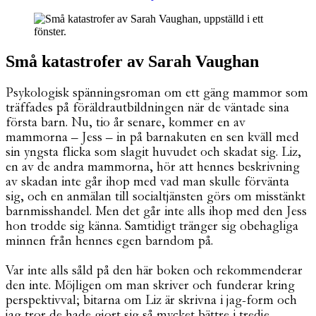
Små katastrofer av Sarah Vaughan
Psykologisk spänningsroman om ett gäng mammor som
träffades på föräldrautbildningen när de väntade sina
första barn. Nu, tio år senare, kommer en av
mammorna – Jess – in på barnakuten en sen kväll med
sin yngsta flicka som slagit huvudet och skadat sig. Liz,
en av de andra mammorna, hör att hennes beskrivning
av skadan inte går ihop med vad man skulle förvänta
sig, och en anmälan till socialtjänsten görs om misstänkt
barnmisshandel. Men det går inte alls ihop med den Jess
hon trodde sig känna. Samtidigt tränger sig obehagliga
minnen från hennes egen barndom på.
Var inte alls såld på den här boken och rekommenderar
den inte. Möjligen om man skriver och funderar kring
perspektivval; bitarna om Liz är skrivna i jag-form och
jag tror de hade gjort sig så mycket bättre i tredje