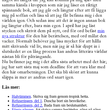
samma känsla i kroppen som när jag läser en riktigt
spännande bok, att jag går och längtar efter att få lägga
mig på soffan och läsa så att jag får befinna mig i den
världen igen. Och sedan inse att det är ingen annan bok
jag längtar efter, bara min egen. I april har jag läst
stycken och skrivit dem på nytt, ord för ord befäst
min
nya struktur
för den här berättelsen, med ord målat den
vacker. Normalt behöver jag läsa mycket för att hålla
mitt skrivande vid liv, men när jag är så här djupt in i
slutskedet av en lång process kan andras litterära världar
nästan bli för påträngande.
Nu befinner jag mig i det allra sista arbetet med det här;
jag har satt sista maj som deadline för att vara klar med
den här omarbetningen. Det ska bli skönt att kunna
släppa in mer av andras ord snart igen.
Läs mer:
Halvtimmen
. Skriva sig fram genom tropisk hetta.
Refuseringen, del 1
. Duscha bort sin besvikelse.
Refuseringen, del 2.
Bada fram sin beslutsamhet.
Första gången
. Att skriva samma berättelse, gång på gång.