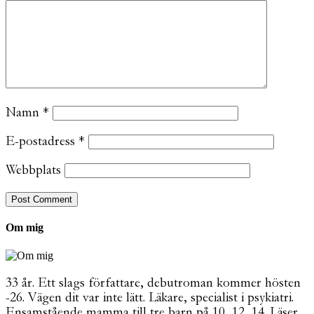
Namn
*
E-postadress
*
Webbplats
Om mig
33 år. Ett slags författare, debutroman kommer hösten
-26. Vägen dit var inte lätt. Läkare, specialist i psykiatri.
Ensamstående mamma till tre barn på 10, 12, 14. Läser