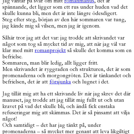
Jag väntar på svar om mitt
romanmanus
, det är
spännande, det ligger som ett rus under huden vad det
skulle kunna bli, men det är inte längre ödesdigert.
Steg efter steg, början av den här sommaren var tung,
jag kände mig så vilsen, men jag är igenom.
Såhär tror jag att det var: jag trodde att skrivandet var
något som tog så mycket tid av mig, att när jag väl var
klar med mitt
romanprojekt
så skulle det komma som en
befrielse.
Sommaren, man blir ledig, allt ligger fritt.
Men skrivandet är ryggraden och strukturen, det är som
promenaderna och morgongröten. Det är tänkandet och
befrielsen, det är att
försjunka
och lugnet i det.
Jag tillät mig att ha ett skrivande liv när jag skrev det där
manuset, jag trodde att jag tillät mig fullt ut och utan
kravet på vad det skulle bli, och ändå fick enstaka
refuseringar mig att skämmas. Det är så pinsamt att vilja
något!
Och samtidigt – det har jag tänkt på, under
promenaderna – så mycket mer genant att leva likgiltigt