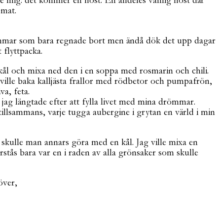
 mig: det kommer en höst. En alldeles vanlig höst där
 mat.
 sommar som bara regnade bort men ändå dök det upp dagar
 flyttpacka.
ål och mixa ned den i en soppa med rosmarin och chili.
ville baka kalljästa frallor med rödbetor och pumpafrön,
a, feta.
m jag längtade efter att fylla livet med mina drömmar.
tillsammans, varje tugga aubergine i grytan en värld i min
ad skulle man annars göra med en kål. Jag ville mixa en
örstås bara var en i raden av alla grönsaker som skulle
över,