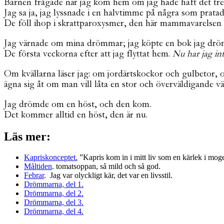
Barnen frågade när jag kom hem om jag hade haft det trev
Jag sa ja, jag lyssnade i en halvtimme på några som prata
De föll ihop i skrattparoxysmer, den här mammavarelsen 
Jag värnade om mina drömmar; jag köpte en bok jag drö
De första veckorna efter att jag flyttat hem.
Nu har jag in
Om kvällarna läser jag: om jordärtskockor och gulbetor
ägna sig åt om man vill låta en stor och överväldigande värl
Jag drömde om en höst, och den kom.
Det kommer alltid en höst, den är nu.
Läs mer:
Kapriskonceptet.
”Kapris kom in i mitt liv som en kärlek i moge
Måltiden
. tomatsoppan, så mild och så god.
Febrar
. Jag var olyckligt kär, det var en livsstil.
Drömmarna, del 1.
Drömmarna, del 2.
Drömmarna, del 3.
Drömmarna, del 4.