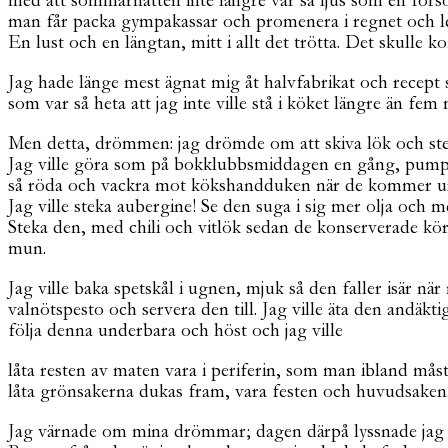
med att sommarnatten inte längre var så ljus som en för
man får packa gympakassar och promenera i regnet och le
En lust och en längtan, mitt i allt det trötta. Det skulle 
Jag hade länge mest ägnat mig åt halvfabrikat och recept
som var så heta att jag inte ville stå i köket längre än fe
Men detta, drömmen: jag drömde om att skiva lök och stek
Jag ville göra som på bokklubbsmiddagen en gång, pumpa s
så röda och vackra mot kökshandduken när de kommer ur u
Jag ville steka aubergine! Se den suga i sig mer olja och m
Steka den, med chili och vitlök sedan de konserverade körs
mun.
Jag ville baka spetskål i ugnen, mjuk så den faller isär nä
valnötspesto och servera den till. Jag ville äta den andäkt
följa denna underbara och höst och jag ville
låta resten av maten vara i periferin, som man ibland måste
låta grönsakerna dukas fram, vara festen och huvudsaken
Jag värnade om mina drömmar; dagen därpå lyssnade jag