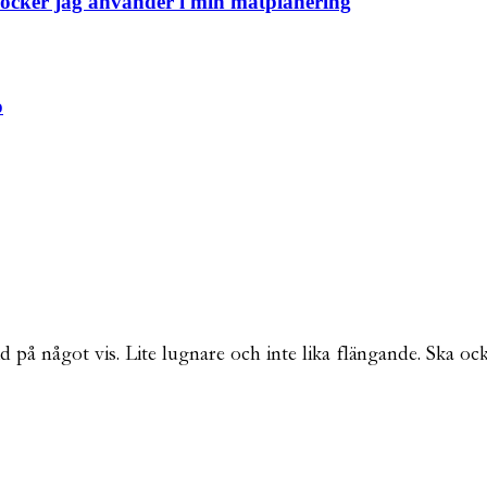
kböcker jag använder i min matplanering
o
id på något vis. Lite lugnare och inte lika flängande. Ska 