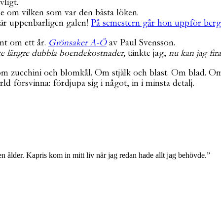
ligt.
de om vilken som var den bästa löken.
är uppenbarligen galen!
På semestern går hon uppför berg
mt om ett år.
Grönsaker A-Ö
av Paul Svensson.
te längre dubbla boendekostnader,
tänkte jag,
nu kan jag fir
, om zucchini och blomkål. Om stjälk och blast. Om blad.
d försvinna: fördjupa sig i något, in i minsta detalj.
n ålder. Kapris kom in mitt liv när jag redan hade allt jag behövde.”