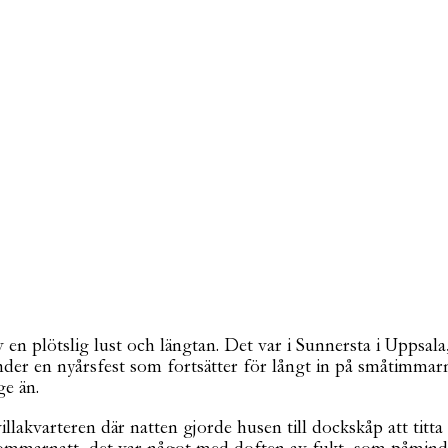
lötslig lust och längtan. Det var i Sunnersta i Uppsala, d
nder en nyårsfest som fortsätter för långt in på småtimma
ge än.
akvarteren där natten gjorde husen till dockskåp att titta