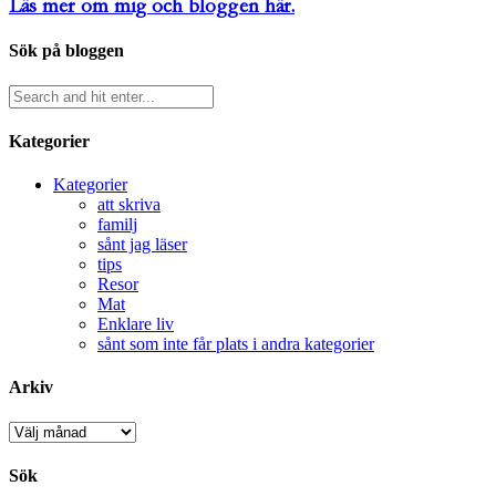
Läs mer om mig och bloggen här.
Sök på bloggen
Kategorier
Kategorier
att skriva
familj
sånt jag läser
tips
Resor
Mat
Enklare liv
sånt som inte får plats i andra kategorier
Arkiv
Arkiv
Sök