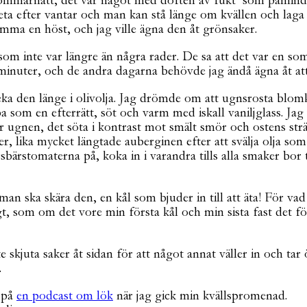
sommarnatt, det var något med doften av fukt som påminde
ta efter vantar och man kan stå länge om kvällen och laga
komma en höst, och jag ville ägna den åt grönsaker.
 som inte var längre än några rader. De sa att det var en
m minuter, och de andra dagarna behövde jag ändå ägna åt att
a den länge i olivolja. Jag drömde om att ugnsrosta blomk
om en efterrätt, söt och varm med iskall vaniljglass. Jag 
gnen, det söta i kontrast mot smält smör och ostens sträv
er, lika mycket längtade auberginen efter att svälja olja so
bärstomaterna på, koka in i varandra tills alla smaker bor 
r man ska skära den, en kål som bjuder in till att äta! För v
igt, som om det vore min första kål och min sista fast det f
 skjuta saker åt sidan för att något annat väller in och tar 
.
 på
en podcast om lök
när jag gick min kvällspromenad.