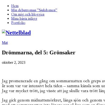
Hem
Min debutroman ”Sjukdomen”
Om mig och bloggen
Mina bästa inlägg
Portfolio
Mat
Drömmarna, del 5: Grönsaker
oktober 2, 2023
Jag promenerade en gång om sommarnatten och greps av en p
år som var var intensivt hela tiden – samma känsla som u
Jag var mycket trött, jag visste att jag skulle vara trött län
Jag gick genom midnattsmörkret, längs sjön och genom vill