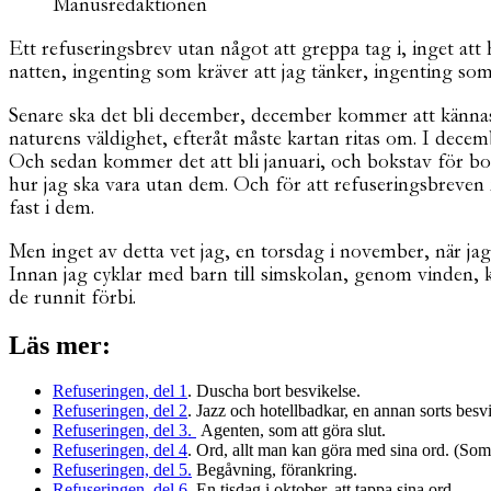
Manusredaktionen
Ett refuseringsbrev utan något att greppa tag i, inget a
natten, ingenting som kräver att jag tänker, ingenting som
Senare ska det bli december, december kommer att kännas s
naturens väldighet, efteråt måste kartan ritas om. I dec
Och sedan kommer det att bli januari, och bokstav för boks
hur jag ska vara utan dem. Och för att refuseringsbreven
fast i dem.
Men inget av detta vet jag, en torsdag i november, när jag 
Innan jag cyklar med barn till simskolan, genom vinden, 
de runnit förbi.
Läs mer:
Refuseringen, del 1
. Duscha bort besvikelse.
Refuseringen, del 2
. Jazz och hotellbadkar, en annan sorts besv
Refuseringen, del 3.
Agenten, som att göra slut.
Refuseringen, del 4
. Ord, allt man kan göra med sina ord. (Som 
Refuseringen, del 5.
Begåvning, förankring.
Refuseringen, del 6
. En tisdag i oktober, att tappa sina ord.