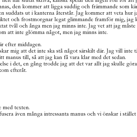
 helt har slutat skriva, kanske spelar den ingen roll för att 
nnas, den kommer att ligga suddig och främmande som käns
 suddats ut i kanterna återstår. Jag kommer att veta hur jag c
nsiktet och frostmorgnar legat glimmande framför mig, jag k
t tvål och ånga men jag minns inte. Jag vet att jag måste 
 om att inte glömma något, men jag minns inte.
är efter middagen.
mig att det inte ska stå något särskilt där. Jag vill inte tänk
itt manus till, så att jag kan få vara klar med det sedan.
se i det, en gång trodde jag att det var allt jag skulle göra 
kom efteråt.
re med texten.
usera även många intressanta manus och vi önskar i stället v