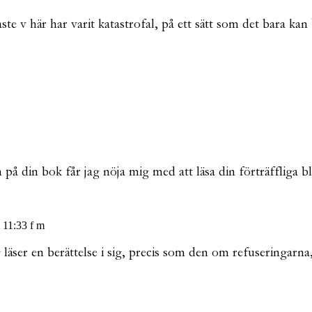
ste v här har varit katastrofal, på ett sätt som det bara ka
n på din bok får jag nöja mig med att läsa din förträffliga b
t 11:33 f m
äser en berättelse i sig, precis som den om refuseringarna, at