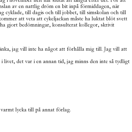
jag i november helt har slutat att längta efter det. För att
lan av en nattlig dröm en bit inpå förmiddagen, när
yklade, till dagis och till jobbet, till simskolan och till
ommer att veta att cykeljackan måste ha luktat blöt svett
ha gjort bedömningar, konsulterat kollegor, skrivit
a, jag vill inte ha något att förhålla mig till. Jag vill att
i livet, det var i en annan tid, jag minns den inte så tydligt
armt lycka till på annat förlag.