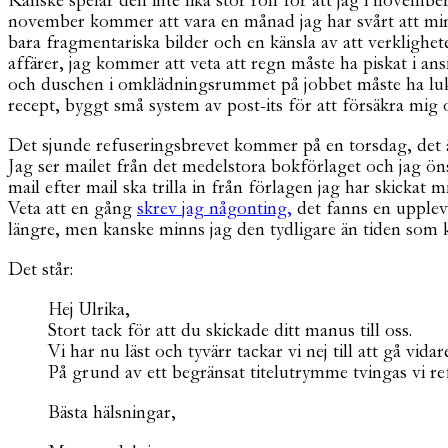
Kanske spelar den inte lika stor roll för att jag i november
november kommer att vara en månad jag har svårt att mi
bara fragmentariska bilder och en känsla av att verkligheten
affärer, jag kommer att veta att regn måste ha piskat i a
och duschen i omklädningsrummet på jobbet måste ha lukta
recept, byggt små system av post-its för att försäkra mig
Det sjunde refuseringsbrevet kommer på en torsdag, det 
Jag ser mailet från det medelstora bokförlaget och jag önskar 
mail efter mail ska trilla in från förlagen jag har skickat m
Veta att en gång
skrev jag någonting,
det fanns en upplevel
längre, men kanske minns jag den tydligare än tiden som 
Det står:
Hej Ulrika,
Stort tack för att du skickade ditt manus till oss.
Vi har nu läst och tyvärr tackar vi nej till att gå vida
På grund av ett begränsat titelutrymme tvingas vi ref
Bästa hälsningar,