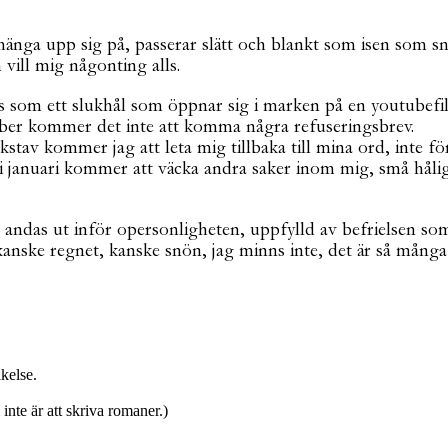
tt hänga upp sig på, passerar slätt och blankt som isen so
 vill mig någonting alls.
om ett slukhål som öppnar sig i marken på en youtubefilm a
ember kommer det inte att komma några refuseringsbrev.
tav kommer jag att leta mig tillbaka till mina ord, inte för
 i januari kommer att väcka andra saker inom mig, små håli
andas ut inför opersonligheten, uppfylld av befrielsen som li
kanske regnet, kanske snön, jag minns inte, det är så mån
ikelse.
inte är att skriva romaner.)