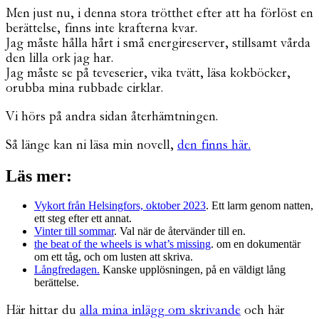
Men just nu, i denna stora trötthet efter att ha förlöst en
berättelse, finns inte krafterna kvar.
Jag måste hålla hårt i små energireserver, stillsamt vårda
den lilla ork jag har.
Jag måste se på teveserier, vika tvätt, läsa kokböcker,
orubba mina rubbade cirklar.
Vi hörs på andra sidan återhämtningen.
Så länge kan ni läsa min novell,
den finns här.
Läs mer:
Vykort från Helsingfors, oktober 2023
. Ett larm genom natten,
ett steg efter ett annat.
Vinter till sommar
. Val när de återvänder till en.
the beat of the wheels is what’s missing
. om en dokumentär
om ett tåg, och om lusten att skriva.
Långfredagen.
Kanske upplösningen, på en väldigt lång
berättelse.
Här hittar du
alla mina inlägg om skrivande
och här