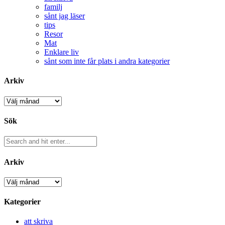
familj
sånt jag läser
tips
Resor
Mat
Enklare liv
sånt som inte får plats i andra kategorier
Arkiv
Arkiv
Sök
Arkiv
Arkiv
Kategorier
att skriva