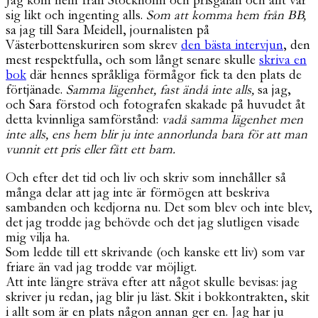
Jag kom hem från Stockholm och prisgalan och allt var
sig likt och ingenting alls.
Som att komma hem från BB,
sa jag till Sara Meidell, journalisten på
Västerbottenskuriren som skrev
den bästa intervjun
, den
mest respektfulla, och som långt senare skulle
skriva en
bok
där hennes språkliga förmågor fick ta den plats de
förtjänade.
Samma lägenhet, fast ändå inte alls,
sa jag,
och Sara förstod och fotografen skakade på huvudet åt
detta kvinnliga samförstånd:
vadå samma lägenhet men
inte alls, ens hem blir ju inte annorlunda bara för att man
vunnit ett pris eller fått ett barn.
Och efter det tid och liv och skriv som innehåller så
många delar att jag inte är förmögen att beskriva
sambanden och kedjorna nu. Det som blev och inte blev,
det jag trodde jag behövde och det jag slutligen visade
mig vilja ha.
Som ledde till ett skrivande (och kanske ett liv) som var
friare än vad jag trodde var möjligt.
Att inte längre sträva efter att något skulle bevisas: jag
skriver ju redan, jag blir ju läst. Skit i bokkontrakten, skit
i allt som är en plats någon annan ger en. Jag har ju