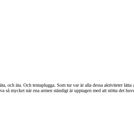
äta, och äta. Och tentaplugga. Som tur var är alla dessa aktiviteter lätta
a så mycket när ena armen ständigt är upptagen med att stötta det huvud