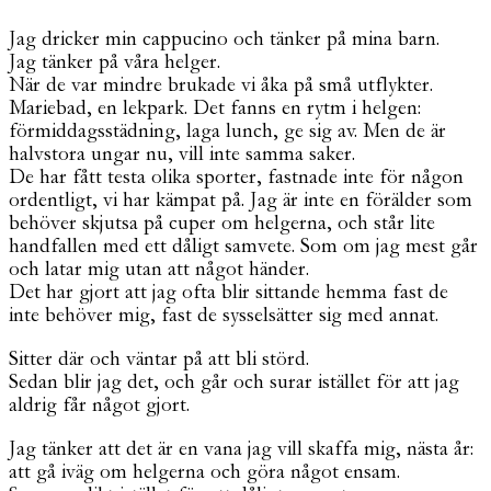
Jag dricker min cappucino och tänker på mina barn.
Jag tänker på våra helger.
När de var mindre brukade vi åka på små utflykter.
Mariebad, en lekpark. Det fanns en rytm i helgen:
förmiddagsstädning, laga lunch, ge sig av. Men de är
halvstora ungar nu, vill inte samma saker.
De har fått testa olika sporter, fastnade inte för någon
ordentligt, vi har kämpat på. Jag är inte en förälder som
behöver skjutsa på cuper om helgerna, och står lite
handfallen med ett dåligt samvete. Som om jag mest går
och latar mig utan att något händer.
Det har gjort att jag ofta blir sittande hemma fast de
inte behöver mig, fast de sysselsätter sig med annat.
Sitter där och väntar på att bli störd.
Sedan blir jag det, och går och surar istället för att jag
aldrig får något gjort.
Jag tänker att det är en vana jag vill skaffa mig, nästa år:
att gå iväg om helgerna och göra något ensam.