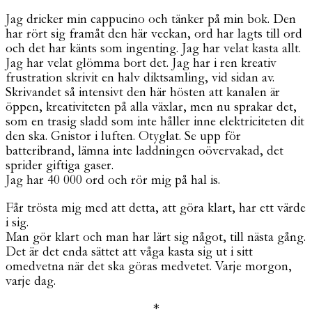
Jag dricker min cappucino och tänker på min bok. Den
har rört sig framåt den här veckan, ord har lagts till ord
och det har känts som ingenting. Jag har velat kasta allt.
Jag har velat glömma bort det. Jag har i ren kreativ
frustration skrivit en halv diktsamling, vid sidan av.
Skrivandet så intensivt den här hösten att kanalen är
öppen, kreativiteten på alla växlar, men nu sprakar det,
som en trasig sladd som inte håller inne elektriciteten dit
den ska. Gnistor i luften. Otyglat. Se upp för
batteribrand, lämna inte laddningen oövervakad, det
sprider giftiga gaser.
Jag har 40 000 ord och rör mig på hal is.
Får trösta mig med att detta, att göra klart, har ett värde
i sig.
Man gör klart och man har lärt sig något, till nästa gång.
Det är det enda sättet att våga kasta sig ut i sitt
omedvetna när det ska göras medvetet. Varje morgon,
varje dag.
*