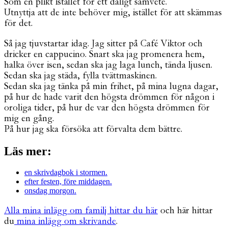
Som en plikt istället för ett dåligt samvete.
Utnyttja att de inte behöver mig, istället för att skämmas
för det.
Så jag tjuvstartar idag. Jag sitter på Café Viktor och
dricker en cappucino. Snart ska jag promenera hem,
halka över isen, sedan ska jag laga lunch, tända ljusen.
Sedan ska jag städa, fylla tvättmaskinen.
Sedan ska jag tänka på min frihet, på mina lugna dagar,
på hur de hade varit den högsta drömmen för någon i
oroliga tider, på hur de var den högsta drömmen för
mig en gång.
På hur jag ska försöka att förvalta dem bättre.
Läs mer:
en skrivdagbok i stormen.
efter festen, före middagen.
onsdag morgon.
Alla mina inlägg om familj hittar du här
och här hittar
du
mina inlägg om skrivande
.