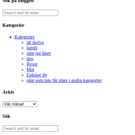
Sök på bloggen
Kategorier
Kategorier
att skriva
familj
sånt jag läser
tips
Resor
Mat
Enklare liv
sånt som inte får plats i andra kategorier
Arkiv
Arkiv
Sök