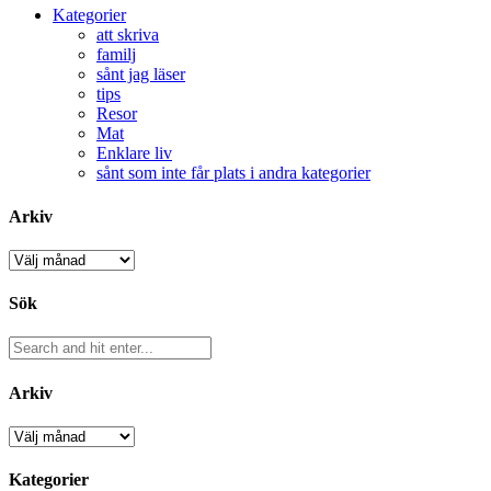
Kategorier
att skriva
familj
sånt jag läser
tips
Resor
Mat
Enklare liv
sånt som inte får plats i andra kategorier
Arkiv
Arkiv
Sök
Arkiv
Arkiv
Kategorier