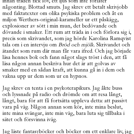
innan träden fick löv, ett ljus som inte förlåter
någonting. Blottad smuts. Jag skrev ett betalt skrivjobb
med faktatexter om olika psykiska problem och åt en
miljon Werthers-original-karameller ur ett påskägg,
explosioner av sött i min mun, det bedövande och
dövande i smaker. Ett rum att träda in i och förlora sig i,
precis som skrivandet, som jag hörde Karolina Ramqvist
tala om i en intervju om
Bröd och mjölk.
Skrivandet och
ätandet som rum där man får vara ifred. Och jag började
läsa hennes bok och fann något slags tröst i den, att få
läsa någon annan beskriva hur det är att golvas av
smaker med en sådan kraft, att kunna gå in i dem och
vakna upp ur dem som ur en hypnos.
Jag skrev en tenta i en psykoterapikurs. Jag åkte buss
och lyssnade på radio och drömde om att resa långt,
långt, bara för att få fortsätta uppleva detta: att passivt
vara på väg. Någon annan som kör, inte mina beslut,
inte mina svängar, inte min väg, bara luta sig tillbaka i
sätet och försvinna iväg.
Jag läste fantasyböcker och böcker om ett enklare liv, jag