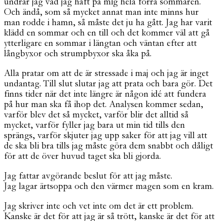
undrar jag vad jag haft på mig hela förra sommaren.
Och ändå, som så mycket annat man inte minns hur
man rodde i hamn, så måste det ju ha gått. Jag har varit
klädd en sommar och en till och det kommer väl att gå
ytterligare en sommar i längtan och väntan efter att
långbyxor och strumpbyxor ska åka på.
Alla pratar om att de är stressade i maj och jag är inget
undantag. Till slut slutar jag att prata och bara gör. Det
finns tider när det inte längre är någon idé att fundera
på hur man ska få ihop det. Analysen kommer sedan,
varför blev det så mycket, varför blir det alltid så
mycket, varför fyller jag bara ut min tid tills den
sprängs, varför skjuter jag upp saker för att jag vill att
de ska bli bra tills jag måste göra dem snabbt och dåligt
för att de över huvud taget ska bli gjorda.
Jag fattar avgörande beslut för att jag måste.
Jag lagar ärtsoppa och den värmer magen som en kram.
Jag skriver inte och vet inte om det är ett problem.
Kanske är det för att jag är så trött, kanske är det för att