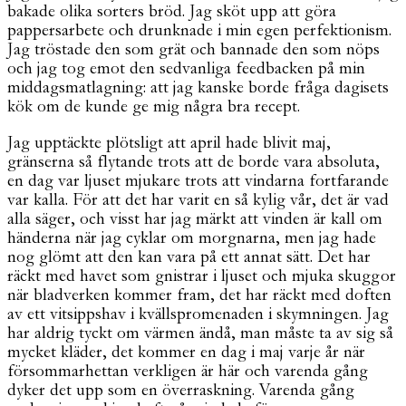
bakade olika sorters bröd. Jag sköt upp att göra
pappersarbete och drunknade i min egen perfektionism.
Jag tröstade den som grät och bannade den som nöps
och jag tog emot den sedvanliga feedbacken på min
middagsmatlagning: att jag kanske borde fråga dagisets
kök om de kunde ge mig några bra recept.
Jag upptäckte plötsligt att april hade blivit maj,
gränserna så flytande trots att de borde vara absoluta,
en dag var ljuset mjukare trots att vindarna fortfarande
var kalla. För att det har varit en så kylig vår, det är vad
alla säger, och visst har jag märkt att vinden är kall om
händerna när jag cyklar om morgnarna, men jag hade
nog glömt att den kan vara på ett annat sätt. Det har
räckt med havet som gnistrar i ljuset och mjuka skuggor
när bladverken kommer fram, det har räckt med doften
av ett vitsippshav i kvällspromenaden i skymningen. Jag
har aldrig tyckt om värmen ändå, man måste ta av sig så
mycket kläder, det kommer en dag i maj varje år när
försommarhettan verkligen är här och varenda gång
dyker det upp som en överraskning. Varenda gång