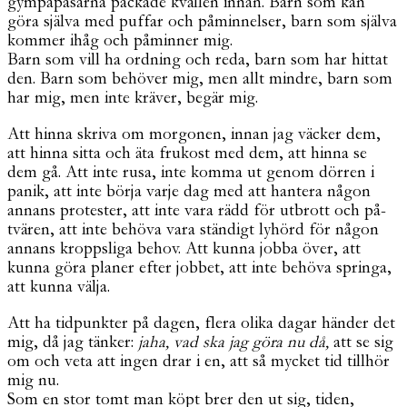
gympapåsarna packade kvällen innan. Barn som kan
göra själva med puffar och påminnelser, barn som själva
kommer ihåg och påminner mig.
Barn som vill ha ordning och reda, barn som har hittat
den. Barn som behöver mig, men allt mindre, barn som
har mig, men inte kräver, begär mig.
Att hinna skriva om morgonen, innan jag väcker dem,
att hinna sitta och äta frukost med dem, att hinna se
dem gå. Att inte rusa, inte komma ut genom dörren i
panik, att inte börja varje dag med att hantera någon
annans protester, att inte vara rädd för utbrott och på-
tvären, att inte behöva vara ständigt lyhörd för någon
annans kroppsliga behov. Att kunna jobba över, att
kunna göra planer efter jobbet, att inte behöva springa,
att kunna välja.
Att ha tidpunkter på dagen, flera olika dagar händer det
mig, då jag tänker:
jaha, vad ska jag göra nu då,
att se sig
om och veta att ingen drar i en, att så mycket tid tillhör
mig nu.
Som en stor tomt man köpt brer den ut sig, tiden,