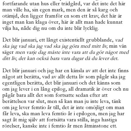
fortfarande utan hus eller trädgård, var det inte det här
man ville ha, sin egen mark, men den är så karg och
otämjd, den ligger framför en som ett krav, det här är
inget man kan klaga över, här är allt man hade kunnat
vilja ha, nåde dig nu om du inte blir lycklig.
Det blir januari, ett långt existentiellt grubblande,
vad
ska jag vad ska jag vad ska jag göra med mitt liv,
min vän
säger
men varje dag måste inte vara att du gör något med
ditt liv, det kan också bara vara dagar då du lever det.
Det blir januari och jag har en känsla av att det inte finns
något att berätta, vad av allt detta liv som pågår ska jag
egentligen berätta, det blir januari och det känns som
om jag lever i en lång epilog, all dramatik är över och nu
pågår bara allt det som fortsatte sedan efter att
berättelsen var slut, men så kan man ju inte leva, tänk
om jag lever femtio år till, det är inte omöjligt om man
får leva, ska man leva femtio år i epilogen, men jag har
sagt åt mig själv att fortsätta vara stilla, inga hastiga
rörelser, kanske inte i femtio år men åtminstone ett.