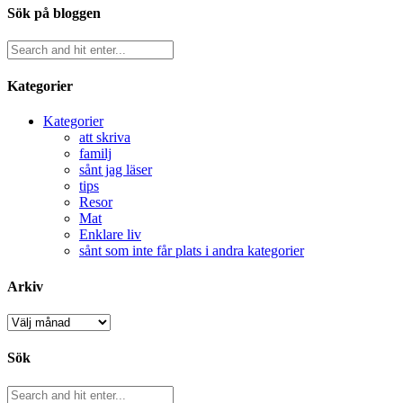
Sök på bloggen
Kategorier
Kategorier
att skriva
familj
sånt jag läser
tips
Resor
Mat
Enklare liv
sånt som inte får plats i andra kategorier
Arkiv
Arkiv
Sök