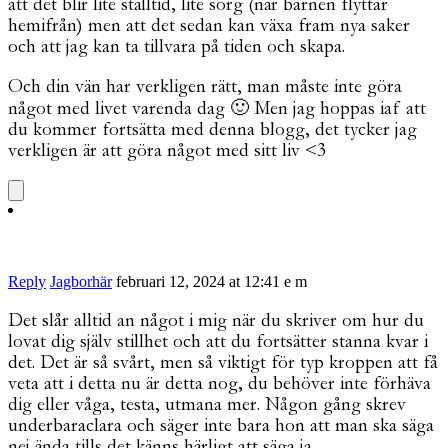
att det blir lite ställtid, lite sorg (när barnen flyttar
hemifrån) men att det sedan kan växa fram nya saker
och att jag kan ta tillvara på tiden och skapa.
Och din vän har verkligen rätt, man måste inte göra
något med livet varenda dag 🙂 Men jag hoppas iaf att
du kommer fortsätta med denna blogg, det tycker jag
verkligen är att göra något med sitt liv <3
Reply
Jagborhär
februari 12, 2024 at 12:41 e m
Det slår alltid an något i mig när du skriver om hur du
lovat dig själv stillhet och att du fortsätter stanna kvar i
det. Det är så svårt, men så viktigt för typ kroppen att få
veta att i detta nu är detta nog, du behöver inte förhäva
dig eller våga, testa, utmana mer. Någon gång skrev
underbaraclara och säger inte bara hon att man ska säga
nej ända tills det känns härligt att säga ja.