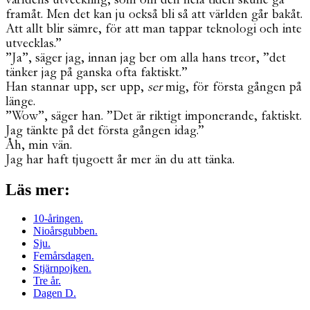
framåt. Men det kan ju också bli så att världen går bakåt.
Att allt blir sämre, för att man tappar teknologi och inte
utvecklas.”
”Ja”, säger jag, innan jag ber om alla hans treor, ”det
tänker jag på ganska ofta faktiskt.”
Han stannar upp, ser upp,
ser
mig, för första gången på
länge.
”Wow”, säger han. ”Det är riktigt imponerande, faktiskt.
Jag tänkte på det första gången idag.”
Åh, min vän.
Jag har haft tjugoett år mer än du att tänka.
Läs mer:
10-åringen.
Nioårsgubben.
Sju.
Femårsdagen.
Stjärnpojken.
Tre år.
Dagen D.