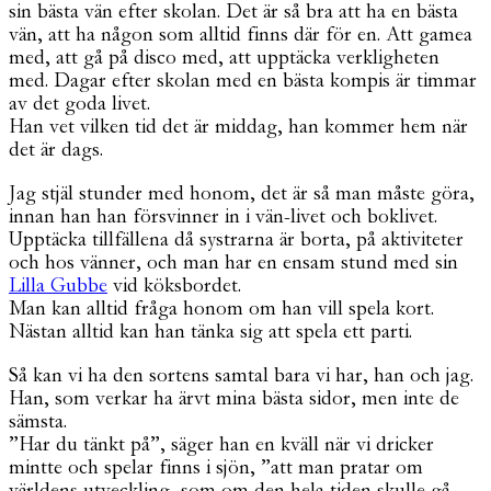
sin bästa vän efter skolan. Det är så bra att ha en bästa
vän, att ha någon som alltid finns där för en. Att gamea
med, att gå på disco med, att upptäcka verkligheten
med. Dagar efter skolan med en bästa kompis är timmar
av det goda livet.
Han vet vilken tid det är middag, han kommer hem när
det är dags.
Jag stjäl stunder med honom, det är så man måste göra,
innan han han försvinner in i vän-livet och boklivet.
Upptäcka tillfällena då systrarna är borta, på aktiviteter
och hos vänner, och man har en ensam stund med sin
Lilla Gubbe
vid köksbordet.
Man kan alltid fråga honom om han vill spela kort.
Nästan alltid kan han tänka sig att spela ett parti.
Så kan vi ha den sortens samtal bara vi har, han och jag.
Han, som verkar ha ärvt mina bästa sidor, men inte de
sämsta.
”Har du tänkt på”, säger han en kväll när vi dricker
mintte och spelar finns i sjön, ”att man pratar om
världens utveckling, som om den hela tiden skulle gå