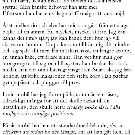
mellanbarn, liksom inskuffad mellan dessa intensiva
systrar. Men kanske behöver han inte mer.
Eftersom han har en välsignad förmåga att vara nöjd.
Året mellan tio och elva har min son gått från ett slags
pojke till en annan. En mycket, mycket större. Jag kan
känna det i mig själv, jag kan känna det i hur jag vill
skriva om honom. En pojke som tillhör mig allt mindre
och sig själv allt mer. En mörkare röst, en längre kropp,
en annan käke, ett friare sinne. Han vet hur man gör
morgongröt till sig och lillasyster, han brukar läsa bok
medan han rör om i havregrynsgröten. Snart ska jag lära
honom att koka makaroner och steka korv. Han packar
gympapåsar och pluggar till prov.
I min mobil har jag foton på honom när han läser,
tillräckligt många för att det skulle räcka till en
utställning, den skulle heta:
elvaårig pojke läser i alla
möjliga och omöjliga positioner.
På sin mobil har han ett standardmeddelande,
det är
effektivt att redan ha det färdigt,
om att han går hem till