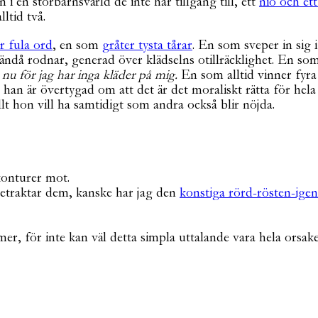
i en storbarnsvärld de inte har tillgång till, ett
nio och ett
ltid två.
er fula ord
, en som
gråter tysta tårar
. En som sveper in sig 
ändå rodnar, generad över klädselns otillräcklighet. En s
t nu för jag har inga kläder på mig.
En som alltid vinner fyra 
an är övertygad om att det är det moraliskt rätta för hela
lt hon vill ha samtidigt som andra också blir nöjda.
konturer mot.
 betraktar dem, kanske har jag den
konstiga rörd-rösten-igen
r, för inte kan väl detta simpla uttalande vara hela orsaken 