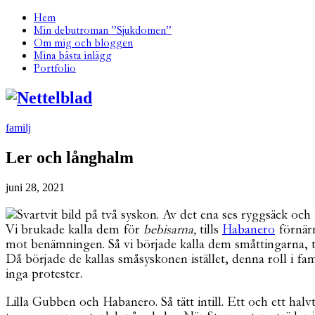
Hem
Min debutroman ”Sjukdomen”
Om mig och bloggen
Mina bästa inlägg
Portfolio
familj
Ler och långhalm
juni 28, 2021
Vi brukade kalla dem för
bebisarna,
tills
Habanero
förnärm
mot benämningen. Så vi började kalla dem småttingarna, t
Då började de kallas småsyskonen istället, denna roll i f
inga protester.
Lilla Gubben och Habanero. Så tätt intill. Ett och ett hal