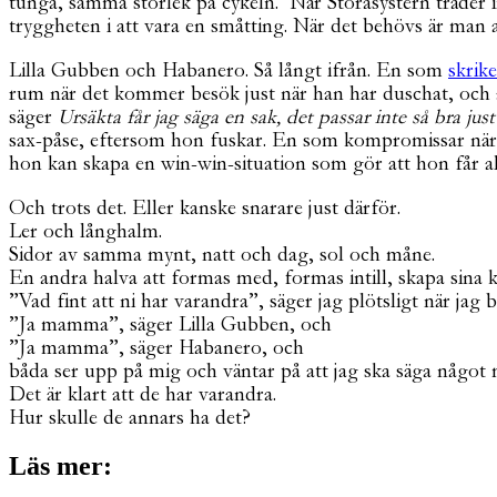
tunga, samma storlek på cykeln. När Storasystern träder in 
tryggheten i att vara en småtting. När det behövs är man al
Lilla Gubben och Habanero. Så långt ifrån. En som
skrik
rum när det kommer besök just när han har duschat, och 
säger
Ursäkta får jag säga en sak, det passar inte så bra jus
sax-påse, eftersom hon fuskar. En som kompromissar när h
hon kan skapa en win-win-situation som gör att hon får al
Och trots det. Eller kanske snarare just därför.
Ler och långhalm.
Sidor av samma mynt, natt och dag, sol och måne.
En andra halva att formas med, formas intill, skapa sina 
”Vad fint att ni har varandra”, säger jag plötsligt när jag
”Ja mamma”, säger Lilla Gubben, och
”Ja mamma”, säger Habanero, och
båda ser upp på mig och väntar på att jag ska säga något me
Det är klart att de har varandra.
Hur skulle de annars ha det?
Läs mer: