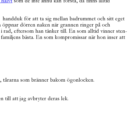
 halvt
som de inte ännu kan förstå, då finns alltid
i handduk för att ta sig mellan badrummet och sitt eget
om öppnar dörren naken när grannen ringer på och
i rad, eftersom han tänker till. En som alltid vinner sten-
 familjens bästa. En som kompromissar när hon inser att
, tårarna som bränner bakom ögonlocken.
till att jag avbryter deras lek.