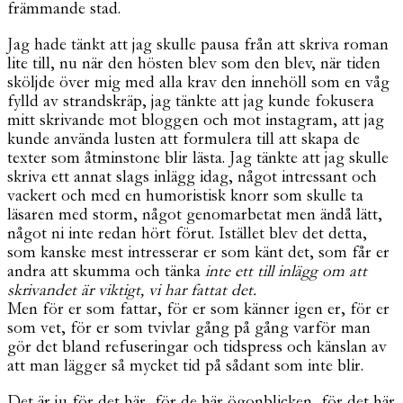
främmande stad.
Jag hade tänkt att jag skulle pausa från att skriva roman
lite till, nu när den hösten blev som den blev, när tiden
sköljde över mig med alla krav den innehöll som en våg
fylld av strandskräp, jag tänkte att jag kunde fokusera
mitt skrivande mot bloggen och mot instagram, att jag
kunde använda lusten att formulera till att skapa de
texter som åtminstone blir lästa. Jag tänkte att jag skulle
skriva ett annat slags inlägg idag, något intressant och
vackert och med en humoristisk knorr som skulle ta
läsaren med storm, något genomarbetat men ändå lätt,
något ni inte redan hört förut. Istället blev det detta,
som kanske mest intresserar er som känt det, som får er
andra att skumma och tänka
inte ett till inlägg om att
skrivandet är viktigt, vi har fattat det.
Men för er som fattar, för er som känner igen er, för er
som vet, för er som tvivlar gång på gång varför man
gör det bland refuseringar och tidspress och känslan av
att man lägger så mycket tid på sådant som inte blir.
Det är ju för det här, för de här ögonblicken, för det här