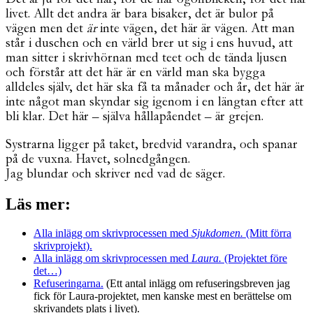
livet. Allt det andra är bara bisaker, det är bulor på
vägen men det
är
inte vägen, det här är vägen. Att man
står i duschen och en värld brer ut sig i ens huvud, att
man sitter i skrivhörnan med teet och de tända ljusen
och förstår att det här är en värld man ska bygga
alldeles själv, det här ska få ta månader och år, det här är
inte något man skyndar sig igenom i en längtan efter att
bli klar. Det här – själva hållapåendet – är grejen.
Systrarna ligger på taket, bredvid varandra, och spanar
på de vuxna. Havet, solnedgången.
Jag blundar och skriver ned vad de säger.
Läs mer:
Alla inlägg om skrivprocessen med
Sjukdomen.
(Mitt förra
skrivprojekt).
Alla inlägg om skrivprocessen med
Laura.
(Projektet före
det…)
Refuseringarna.
(Ett antal inlägg om refuseringsbreven jag
fick för Laura-projektet, men kanske mest en berättelse om
skrivandets plats i livet).