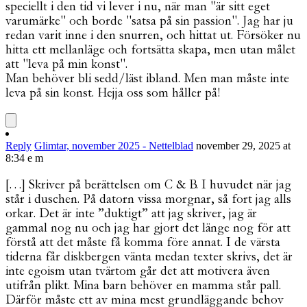
speciellt i den tid vi lever i nu, när man "är sitt eget
varumärke" och borde "satsa på sin passion". Jag har ju
redan varit inne i den snurren, och hittat ut. Försöker nu
hitta ett mellanläge och fortsätta skapa, men utan målet
att "leva på min konst".
Man behöver bli sedd/läst ibland. Men man måste inte
leva på sin konst. Hejja oss som håller på!
Reply
Glimtar, november 2025 - Nettelblad
november 29, 2025 at
8:34 e m
[…] Skriver på berättelsen om C & B. I huvudet när jag
står i duschen. På datorn vissa morgnar, så fort jag alls
orkar. Det är inte ”duktigt” att jag skriver, jag är
gammal nog nu och jag har gjort det länge nog för att
förstå att det måste få komma före annat. I de värsta
tiderna får diskbergen vänta medan texter skrivs, det är
inte egoism utan tvärtom går det att motivera även
utifrån plikt. Mina barn behöver en mamma står pall.
Därför måste ett av mina mest grundläggande behov