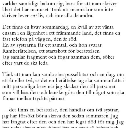
världar samtidigt bakom sig, bara för att man skriver
klart det här manuset. Tänk att människor som inte
skriver lever
sitt
liv, och inte alla de andra.
Det finns en kvav sommardag, en kväll av att vänta
ensam i en lägenhet i ett främmande land, det finns en
fast telefon på väggen, den är röd.
En av systrarna får ett samtal, och hon svarar.
Ramberättelsen, ett startskott för berättelsen.
Jag samlar fragment och fogar samman dem, söker
efter vart de ska leda.
Tänk att man kan samla sina pusselbitar och en dag, om
ett år eller två, är det en berättelse jag ska sammanfatta i
mitt personliga brev när jag skickar den till personer
som vill läsa den och kanske göra den till något som ska
finnas mellan tryckta pärmar.
… det finns en berättelse, den handlar om två systrar,
jag har försökt börja skriva den sedan sommaren. Jag
har längtat efter den och den har legat död för mig. Jag
har velat skriva men ibland har jag varit så ledsen och