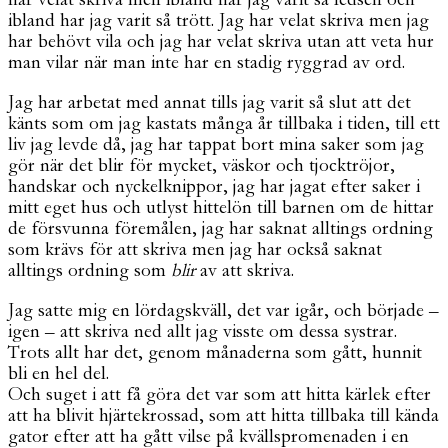
ibland har jag varit så trött. Jag har velat skriva men jag
har behövt vila och jag har velat skriva utan att veta hur
man vilar när man inte har en stadig ryggrad av ord.
Jag har arbetat med annat tills jag varit så slut att det
känts som om jag kastats många år tillbaka i tiden, till ett
liv jag levde då, jag har tappat bort mina saker som jag
gör när det blir för mycket, väskor och tjocktröjor,
handskar och nyckelknippor, jag har jagat efter saker i
mitt eget hus och utlyst hittelön till barnen om de hittar
de försvunna föremålen, jag har saknat alltings ordning
som krävs för att skriva men jag har också saknat
alltings ordning som
blir
av att skriva.
Jag satte mig en lördagskväll, det var igår, och började –
igen – att skriva ned allt jag visste om dessa systrar.
Trots allt har det, genom månaderna som gått, hunnit
bli en hel del.
Och suget i att få göra det var som att hitta kärlek efter
att ha blivit hjärtekrossad, som att hitta tillbaka till kända
gator efter att ha gått vilse på kvällspromenaden i en