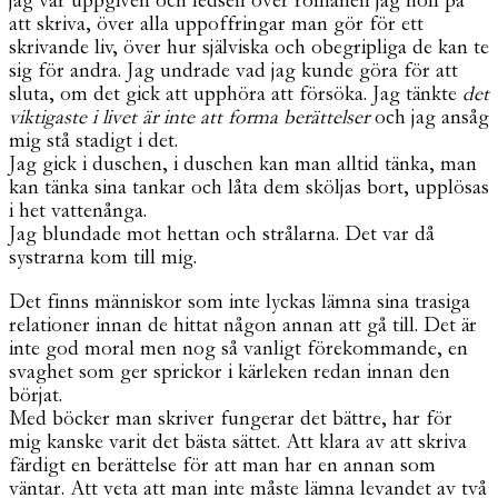
jag var uppgiven och ledsen över romanen jag höll på
att skriva, över alla uppoffringar man gör för ett
skrivande liv, över hur själviska och obegripliga de kan te
sig för andra. Jag undrade vad jag kunde göra för att
sluta, om det gick att upphöra att försöka. Jag tänkte
det
viktigaste i livet är inte att forma berättelser
och jag ansåg
mig stå stadigt i det.
Jag gick i duschen, i duschen kan man alltid tänka, man
kan tänka sina tankar och låta dem sköljas bort, upplösas
i het vattenånga.
Jag blundade mot hettan och strålarna. Det var då
systrarna kom till mig.
Det finns människor som inte lyckas lämna sina trasiga
relationer innan de hittat någon annan att gå till. Det är
inte god moral men nog så vanligt förekommande, en
svaghet som ger sprickor i kärleken redan innan den
börjat.
Med böcker man skriver fungerar det bättre, har för
mig kanske varit det bästa sättet. Att klara av att skriva
färdigt en berättelse för att man har en annan som
väntar. Att veta att man inte måste lämna levandet av två