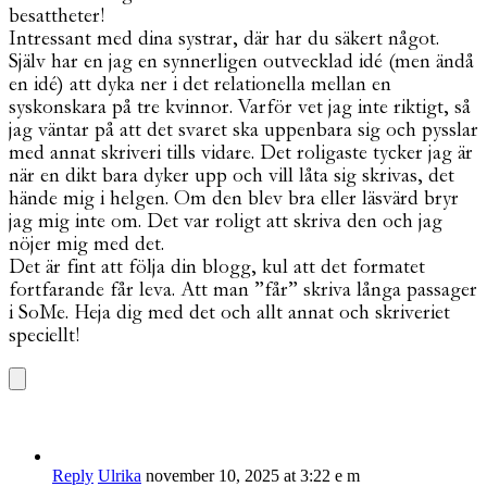
besattheter!
Intressant med dina systrar, där har du säkert något.
Själv har en jag en synnerligen outvecklad idé (men ändå
en idé) att dyka ner i det relationella mellan en
syskonskara på tre kvinnor. Varför vet jag inte riktigt, så
jag väntar på att det svaret ska uppenbara sig och pysslar
med annat skriveri tills vidare. Det roligaste tycker jag är
när en dikt bara dyker upp och vill låta sig skrivas, det
hände mig i helgen. Om den blev bra eller läsvärd bryr
jag mig inte om. Det var roligt att skriva den och jag
nöjer mig med det.
Det är fint att följa din blogg, kul att det formatet
fortfarande får leva. Att man ”får” skriva långa passager
i SoMe. Heja dig med det och allt annat och skriveriet
speciellt!
Reply
Ulrika
november 10, 2025 at 3:22 e m