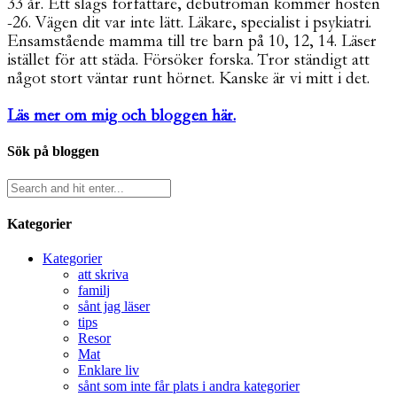
33 år. Ett slags författare, debutroman kommer hösten
-26. Vägen dit var inte lätt. Läkare, specialist i psykiatri.
Ensamstående mamma till tre barn på 10, 12, 14. Läser
istället för att städa. Försöker forska. Tror ständigt att
något stort väntar runt hörnet. Kanske är vi mitt i det.
Läs mer om mig och bloggen här.
Sök på bloggen
Kategorier
Kategorier
att skriva
familj
sånt jag läser
tips
Resor
Mat
Enklare liv
sånt som inte får plats i andra kategorier