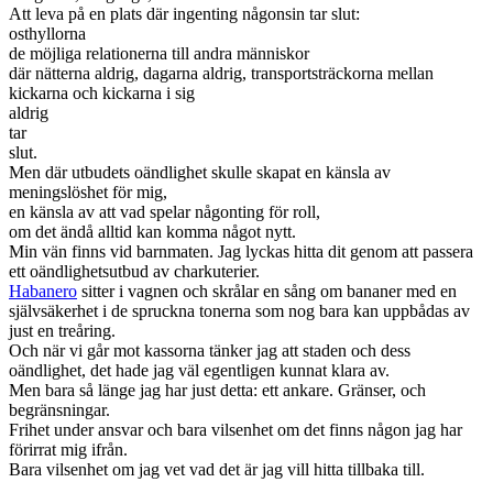
Att leva på en plats där ingenting någonsin tar slut:
osthyllorna
de möjliga relationerna till andra människor
där nätterna aldrig, dagarna aldrig, transportsträckorna mellan
kickarna och kickarna i sig
aldrig
tar
slut.
Men där utbudets oändlighet skulle skapat en känsla av
meningslöshet för mig,
en känsla av att vad spelar någonting för roll,
om det ändå alltid kan komma något nytt.
Min vän finns vid barnmaten. Jag lyckas hitta dit genom att passera
ett oändlighetsutbud av charkuterier.
Habanero
sitter i vagnen och skrålar en sång om bananer med en
självsäkerhet i de spruckna tonerna som nog bara kan uppbådas av
just en treåring.
Och när vi går mot kassorna tänker jag att staden och dess
oändlighet, det hade jag väl egentligen kunnat klara av.
Men bara så länge jag har just detta: ett ankare. Gränser, och
begränsningar.
Frihet under ansvar och bara vilsenhet om det finns någon jag har
förirrat mig ifrån.
Bara vilsenhet om jag vet vad det är jag vill hitta tillbaka till.