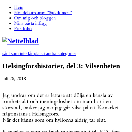
Hem
Min debutroman ”Sjukdomen”
Om mig och bloggen
Mina bästa inlägg
Portfolio
sånt som inte får plats i andra kategorier
Helsingforshistorier, del 3: Vilsenheten
juli 26, 2018
Jag undrar om det är lättare att dölja en känsla av
tomhetsjakt och meningslöshet om man bor i en
storstad, tänker jag när jag går vilse på ett K-market
någonstans i Helsingfors.
När det känns som om hyllorna aldrig tar slut.
K-market är som en finsk motsvarighet till ICA, fast