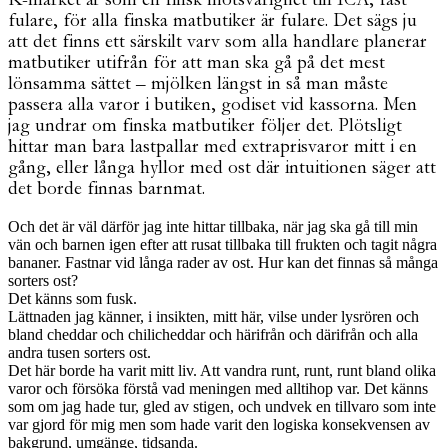
fulare, för alla finska matbutiker är fulare. Det sägs ju
att det finns ett särskilt varv som alla handlare planerar
matbutiker utifrån för att man ska gå på det mest
lönsamma sättet – mjölken längst in så man måste
passera alla varor i butiken, godiset vid kassorna. Men
jag undrar om finska matbutiker följer det. Plötsligt
hittar man bara lastpallar med extraprisvaror mitt i en
gång, eller långa hyllor med ost där intuitionen säger att
det borde finnas barnmat.
Och det är väl därför jag inte hittar tillbaka, när jag ska gå till min
vän och barnen igen efter att rusat tillbaka till frukten och tagit några
bananer. Fastnar vid långa rader av ost. Hur kan det finnas så många
sorters ost?
Det känns som fusk.
Lättnaden jag känner, i insikten, mitt här, vilse under lysrören och
bland cheddar och chilicheddar och härifrån och därifrån och alla
andra tusen sorters ost.
Det här borde ha varit mitt liv. Att vandra runt, runt, runt bland olika
varor och försöka förstå vad meningen med alltihop var. Det känns
som om jag hade tur, gled av stigen, och undvek en tillvaro som inte
var gjord för mig men som hade varit den logiska konsekvensen av
bakgrund, umgänge, tidsanda.