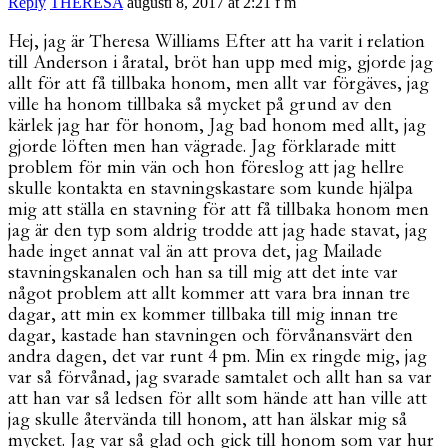
Reply
THERESA
augusti 8, 2017 at 2:21 f m
Hej, jag är Theresa Williams Efter att ha varit i relation
till Anderson i åratal, bröt han upp med mig, gjorde jag
allt för att få tillbaka honom, men allt var förgäves, jag
ville ha honom tillbaka så mycket på grund av den
kärlek jag har för honom, Jag bad honom med allt, jag
gjorde löften men han vägrade. Jag förklarade mitt
problem för min vän och hon föreslog att jag hellre
skulle kontakta en stavningskastare som kunde hjälpa
mig att ställa en stavning för att få tillbaka honom men
jag är den typ som aldrig trodde att jag hade stavat, jag
hade inget annat val än att prova det, jag Mailade
stavningskanalen och han sa till mig att det inte var
något problem att allt kommer att vara bra innan tre
dagar, att min ex kommer tillbaka till mig innan tre
dagar, kastade han stavningen och förvånansvärt den
andra dagen, det var runt 4 pm. Min ex ringde mig, jag
var så förvånad, jag svarade samtalet och allt han sa var
att han var så ledsen för allt som hände att han ville att
jag skulle återvända till honom, att han älskar mig så
mycket. Jag var så glad och gick till honom som var hur