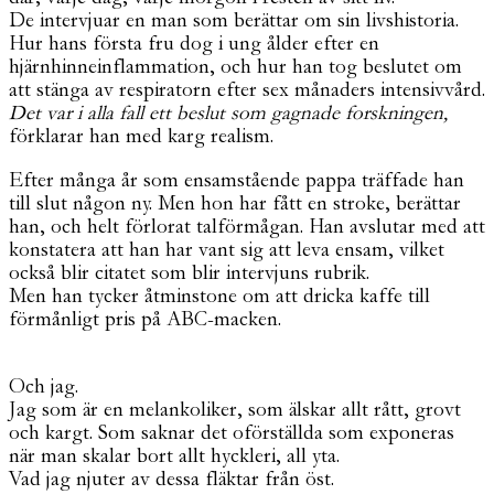
De intervjuar en man som berättar om sin livshistoria.
Hur hans första fru dog i ung ålder efter en
hjärnhinneinflammation, och hur han tog beslutet om
att stänga av respiratorn efter sex månaders intensivvård.
Det var i alla fall ett beslut som gagnade forskningen,
förklarar han med karg realism.
Efter många år som ensamstående pappa träffade han
till slut någon ny. Men hon har fått en stroke, berättar
han, och helt förlorat talförmågan. Han avslutar med att
konstatera att han har vant sig att leva ensam, vilket
också blir citatet som blir intervjuns rubrik.
Men han tycker åtminstone om att dricka kaffe till
förmånligt pris på ABC-macken.
Och jag.
Jag som är en melankoliker, som älskar allt rått, grovt
och kargt. Som saknar det oförställda som exponeras
när man skalar bort allt hyckleri, all yta.
Vad jag njuter av dessa fläktar från öst.