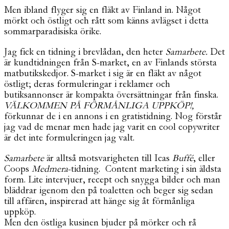
Men ibland flyger sig en fläkt av Finland in. Något
mörkt och östligt och rått som känns avlägset i detta
sommarparadisiska örike.
Jag fick en tidning i brevlådan, den heter
Samarbete.
Det
är kundtidningen från S-market, en av Finlands största
matbutikskedjor. S-market i sig är en fläkt av något
östligt; deras formuleringar i reklamer och
butiksannonser är kompakta översättningar från finska.
VÄLKOMMEN PÅ FÖRMÅNLIGA UPPKÖP!,
förkunnar de i en annons i en gratistidning. Nog förstår
jag vad de menar men hade jag varit en cool copywriter
är det inte formuleringen jag valt.
Samarbete
är alltså motsvarigheten till Icas
Buffé
, eller
Coops
Medmera
-tidning. Content marketing i sin äldsta
form. Lite intervjuer, recept och snygga bilder och man
bläddrar igenom den på toaletten och beger sig sedan
till affären, inspirerad att hänge sig åt förmånliga
uppköp.
Men den östliga kusinen bjuder på mörker och rå