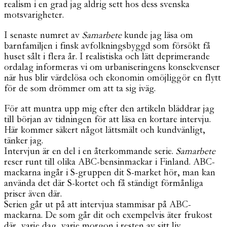
realism i en grad jag aldrig sett hos dess svenska
motsvarigheter.
I senaste numret av
Samarbete
kunde jag läsa om
barnfamiljen i finsk avfolkningsbyggd som försökt få
huset sålt i flera år. I realistiska och lätt deprimerande
ordalag informeras vi om urbaniseringens konsekvenser
när hus blir värdelösa och ekonomin omöjliggör en flytt
för de som drömmer om att ta sig iväg.
För att muntra upp mig efter den artikeln bläddrar jag
till början av tidningen för att läsa en kortare intervju.
Här kommer säkert något lättsmält och kundvänligt,
tänker jag.
Intervjun är en del i en återkommande serie.
Samarbete
reser runt till olika ABC-bensinmackar i Finland. ABC-
mackarna ingår i S-gruppen dit S-market hör, man kan
använda det där S-kortet och få ständigt förmånliga
priser även där.
Serien går ut på att intervjua stammisar på ABC-
mackarna. De som går dit och exempelvis äter frukost
där, varje dag, varje morgon i resten av sitt liv.