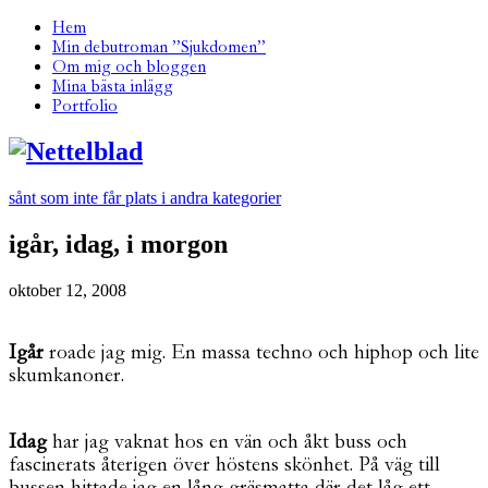
Hem
Min debutroman ”Sjukdomen”
Om mig och bloggen
Mina bästa inlägg
Portfolio
sånt som inte får plats i andra kategorier
igår, idag, i morgon
oktober 12, 2008
Igår
roade jag mig. En massa techno och hiphop och lite
skumkanoner.
Idag
har jag vaknat hos en vän och åkt buss och
fascinerats återigen över höstens skönhet. På väg till
bussen hittade jag en lång gräsmatta där det låg ett