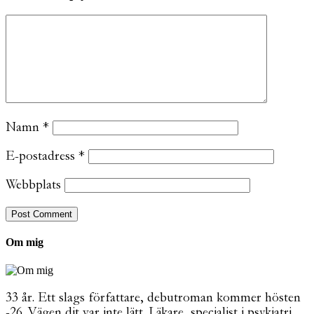
Namn
*
E-postadress
*
Webbplats
Om mig
33 år. Ett slags författare, debutroman kommer hösten
-26. Vägen dit var inte lätt. Läkare, specialist i psykiatri.