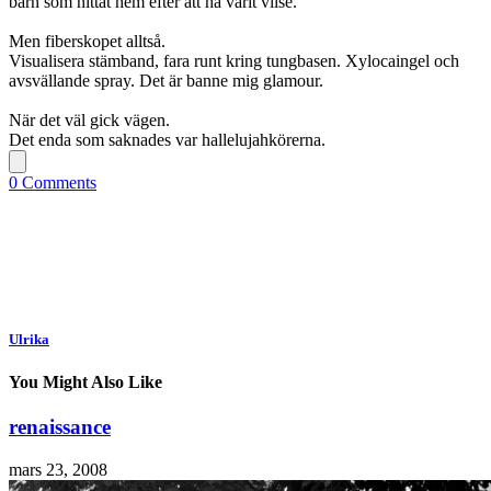
barn som hittat hem efter att ha varit vilse.
Men fiberskopet alltså.
Visualisera stämband, fara runt kring tungbasen. Xylocaingel och
avsvällande spray. Det är banne mig glamour.
När det väl gick vägen.
Det enda som saknades var hallelujahkörerna.
0 Comments
Ulrika
You Might Also Like
renaissance
mars 23, 2008