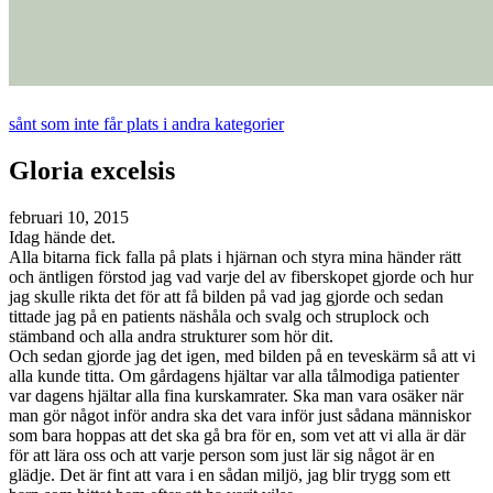
sånt som inte får plats i andra kategorier
Gloria excelsis
februari 10, 2015
Idag hände det.
Alla bitarna fick falla på plats i hjärnan och styra mina händer rätt
och äntligen förstod jag vad varje del av fiberskopet gjorde och hur
jag skulle rikta det för att få bilden på vad jag gjorde och sedan
tittade jag på en patients näshåla och svalg och struplock och
stämband och alla andra strukturer som hör dit.
Och sedan gjorde jag det igen, med bilden på en teveskärm så att vi
alla kunde titta. Om gårdagens hjältar var alla tålmodiga patienter
var dagens hjältar alla fina kurskamrater. Ska man vara osäker när
man gör något inför andra ska det vara inför just sådana människor
som bara hoppas att det ska gå bra för en, som vet att vi alla är där
för att lära oss och att varje person som just lär sig något är en
glädje. Det är fint att vara i en sådan miljö, jag blir trygg som ett