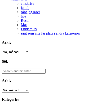
att skriva
familj
sånt jag läser
tips
Resor
Mat
Enklare liv
sånt som inte får plats i andra kategorier
Arkiv
Arkiv
Sök
Arkiv
Arkiv
Kategorier