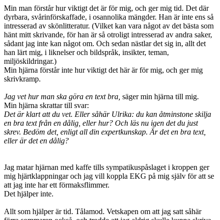
Min man förstår hur viktigt det är för mig, och ger mig tid. Det där
dyrbara, svårinförskaffade, i osannolika mängder. Han är inte ens så
intresserad av skönlitteratur. (Vilket kan vara något av det bästa som
hänt mitt skrivande, för han är så otroligt intresserad av andra saker,
sådant jag inte kan något om. Och sedan nästlar det sig in, allt det
han lärt mig, i liknelser och bildspråk, insikter, teman,
miljöskildringar.)
Min hjärna förstår inte hur viktigt det här är för mig, och ger mig
skrivkramp.
Jag vet hur man ska göra en text bra,
säger min hjärna till mig.
Min hjärna skrattar till svar:
Det är klart att du vet. Eller såhär Ulrika: du kan åtminstone skilja
en bra text från en dålig, eller hur? Och läs nu igen det du just
skrev. Bedöm det, enligt all din expertkunskap. Är det en bra text,
eller är det en dålig?
Jag matar hjärnan med kaffe tills sympatikuspåslaget i kroppen ger
mig hjärtklappningar och jag vill koppla EKG på mig själv för att se
att jag inte har ett förmaksflimmer.
Det hjälper inte.
Allt som hjälper är tid. Tålamod. Vetskapen om att jag satt såhär