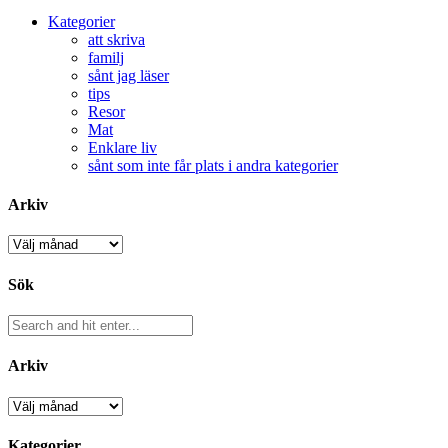
Kategorier
att skriva
familj
sånt jag läser
tips
Resor
Mat
Enklare liv
sånt som inte får plats i andra kategorier
Arkiv
Arkiv
Sök
Arkiv
Arkiv
Kategorier