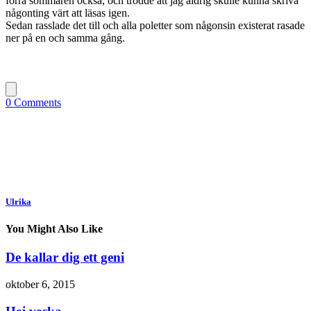
förra sommaren också, och trodde att jag aldrig skulle kunna skriva
någonting värt att läsas igen.
Sedan rasslade det till och alla poletter som någonsin existerat rasade
ner på en och samma gång.
0 Comments
Ulrika
You Might Also Like
De kallar dig ett geni
oktober 6, 2015