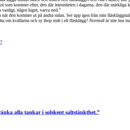
ågot som kommer efter, den där intensiteten i dagarna, den där märkliga 
 vanligt, något lugnt, varva ned.”
när den kommer ut på andra sidan. Ser upp igen från min fläskläggstallr
ta om kvällarna och sy ihop snitt i ett fläsklägg?
Normalt
är inte hur m
 7
ränka alla tankar i solskent saltstänkthet.”