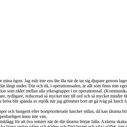
 mina ögon. Jag mår inte ens lite illa när de tar sig djupare genom lag
r långt under. Där och då, i operationssalen, är allt som finns min ege
ion som råder mellan alla yrkesgrupper i en operationssal. (Kommunikatio
rakare, tydligare, reducerad så mycket mer till ord och så mycket mindre
 bröst blir spända av mjölk när jag glömmer bort att gå iväg på lunch f
 och hungern efter bortprioriterade luncher stillas, då kan tårarna börj
ppenbarligen ännu inte van.
äsklägg för att öva suturer när de där tårarna börjar falla. Axlarna skak
 lägga undan nålen och tråden och fläsklägget och vila i stället, inte 