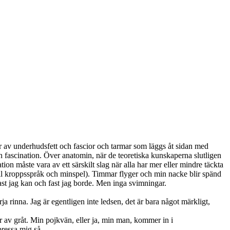
er av underhudsfett och fascior och tarmar som läggs åt sidan med
n fascination. Över anatomin, när de teoretiska kunskaperna slutligen
n måste vara av ett särskilt slag när alla har mer eller mindre täckta
 till kroppsspråk och minspel). Timmar flyger och min nacke blir spänd
ast jag kan och fast jag borde. Men inga svimningar.
a rinna. Jag är egentligen inte ledsen, det är bara något märkligt,
ar av gråt. Min pojkvän, eller ja, min man, kommer in i
pressa mig så.