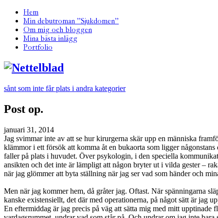
Hem
Min debutroman ”Sjukdomen”
Om mig och bloggen
Mina bästa inlägg
Portfolio
sånt som inte får plats i andra kategorier
Post op.
januari 31, 2014
Jag svimmar inte av att se hur kirurgerna skär upp en människa framför
klämmor i ett försök att komma åt en bukaorta som ligger någonstans dä
faller på plats i huvudet. Över psykologin, i den speciella kommunikat
ansikten och det inte är lämpligt att någon bryter ut i vilda gester – 
när jag glömmer att byta ställning när jag ser vad som händer och mina
Men när jag kommer hem, då gråter jag. Oftast. När spänningarna släpper
kanske existensiellt, det där med operationerna, på något sätt är jag u
En eftermiddag är jag precis på väg att sätta mig med mitt upptinade fl
vardagsrummet, undrar vad som står på. Och undrar om jag inte bara ska