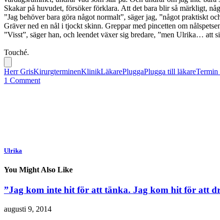
Skakar på huvudet, försöker förklara. Att det bara blir så märkligt, n
”Jag behöver bara göra något normalt”, säger jag, ”något praktiskt och
Gräver ned en nål i tjockt skinn. Greppar med pincetten om nålspetsen 
”Visst”, säger han, och leendet växer sig bredare, ”men Ulrika… att sit
Touché.
Herr Gris
Kirurgterminen
Klinik
Läkare
Plugga
Plugga till läkare
Termin
1 Comment
Ulrika
You Might Also Like
”Jag kom inte hit för att tänka. Jag kom hit för att d
augusti 9, 2014