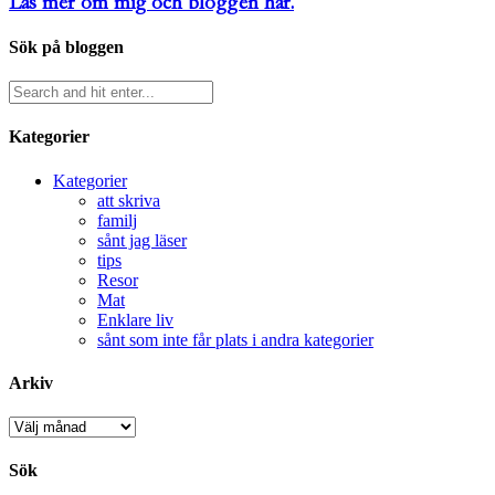
Läs mer om mig och bloggen här.
Sök på bloggen
Kategorier
Kategorier
att skriva
familj
sånt jag läser
tips
Resor
Mat
Enklare liv
sånt som inte får plats i andra kategorier
Arkiv
Arkiv
Sök