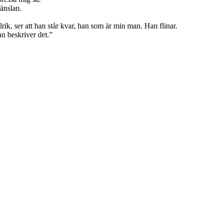
känslan.
ik, ser att han står kvar, han som är min man. Han flinar.
an beskriver det.”