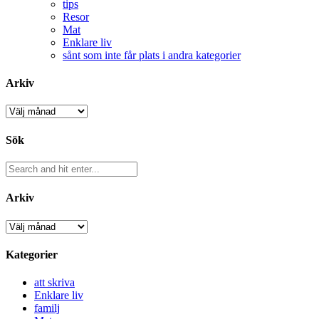
tips
Resor
Mat
Enklare liv
sånt som inte får plats i andra kategorier
Arkiv
Arkiv
Sök
Arkiv
Arkiv
Kategorier
att skriva
Enklare liv
familj