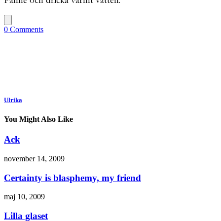
Palme och dricka varmt vatten.
0 Comments
Ulrika
You Might Also Like
Ack
november 14, 2009
Certainty is blasphemy, my friend
maj 10, 2009
Lilla glaset