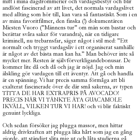
mitt i mina dagdrömmerier och vardagsbestyr och blir
andlöst fascinerad av att livet, det normala vardagslivet
med allting som hör till, kan vara så fantastiskt. Som i en
av mina favoritfilmer, den finska (!) dokumentären
Miesten Vuoro (”Männens tur” om män som bastar och
berättar svåra saker för varandra), när en tidigare
kriminell, nu trebarnsfar, säger något i stil med: ”Ett
normalt och tryggt vardagsliv i ett organiserat samhälle
är något av det bästa man kan ha.” Man behöver inte så
mycket mer. Resten är självförverkligandebonusar. De
kommer lite då och då och jag är nöjd. Jag och min
älskling gör vardagen till ett äventyr. Att gå och handla
är en spänning. Vi har precis samma förmåga att bli
exalterat fascinerade över de där små sakerna, av typen
TITTA DE HAR EXTRAPRIS PÅ AVOCADO!
PRECIS NÄR VI TÄNKTE ÄTA GUACAMOLE
IKVÄLL, VILKEN TUR VI HAR! och vi blir faktiskt
genuint lyckliga.
Och sedan försöker jag plugga massor, men hittar
aldrig drivkraften att plugga lika hårt som jag en gång
gjorde, att ständigt slita mig ut och låta studierna gå