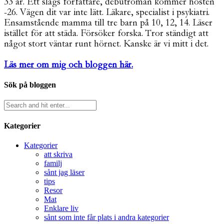
33 år. Ett slags författare, debutroman kommer hösten
-26. Vägen dit var inte lätt. Läkare, specialist i psykiatri.
Ensamstående mamma till tre barn på 10, 12, 14. Läser
istället för att städa. Försöker forska. Tror ständigt att
något stort väntar runt hörnet. Kanske är vi mitt i det.
Läs mer om mig och bloggen här.
Sök på bloggen
Kategorier
Kategorier
att skriva
familj
sånt jag läser
tips
Resor
Mat
Enklare liv
sånt som inte får plats i andra kategorier