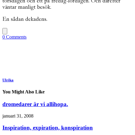
torsdagen och ett på fredag-lördagen. Och därefter
väntar manligt besök.
En sådan dekadens.
0 Comments
Ulrika
You Might Also Like
dromedarer är vi allihopa.
januari 31, 2008
Inspiration, expiration, konspiration