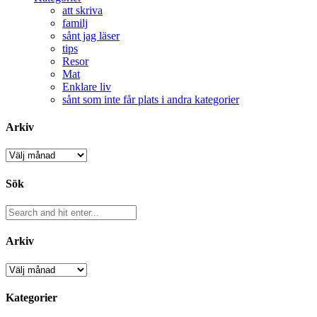
att skriva
familj
sånt jag läser
tips
Resor
Mat
Enklare liv
sånt som inte får plats i andra kategorier
Arkiv
Arkiv
Sök
Arkiv
Arkiv
Kategorier