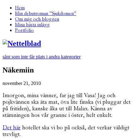
Hem
Min debutroman ”Sjukdomen”
Om mig och bloggen
Mina bästa inlägg
Portfolio
sånt som inte får plats i andra kategorier
Näkemiin
november 21, 2010
Imorgon, mina vänner, far jag till Vasa! Jag och
pojkvännen ska äta mat, öva lite finska (vi pluggar det
på fritiden), kanske åka ut till Malax. Känna av
stämningen hos vår granne i öster, helt enkelt.
Det här
hotellet ska vi bo på också, det verkar väldigt
trevligt.