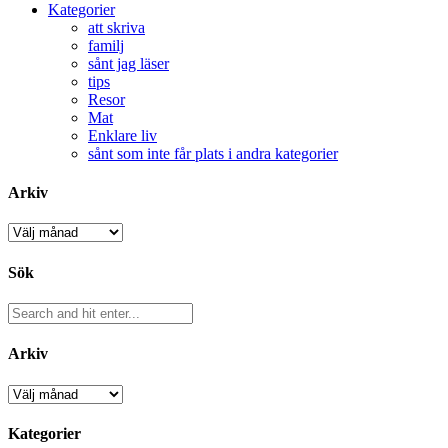
Kategorier
att skriva
familj
sånt jag läser
tips
Resor
Mat
Enklare liv
sånt som inte får plats i andra kategorier
Arkiv
Arkiv
Sök
Arkiv
Arkiv
Kategorier