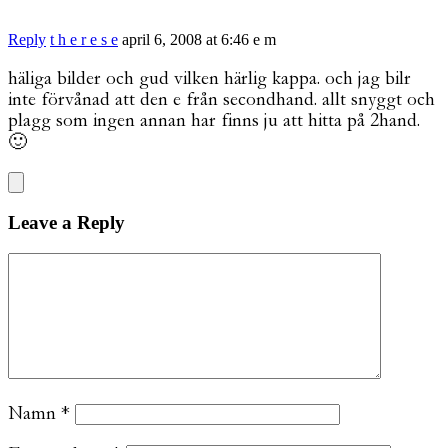
Reply
t h e r e s e
april 6, 2008 at 6:46 e m
häliga bilder och gud vilken härlig kappa. och jag bilr
inte förvånad att den e från secondhand. allt snyggt och
plagg som ingen annan har finns ju att hitta på 2hand.
🙂
Leave a Reply
Namn
*