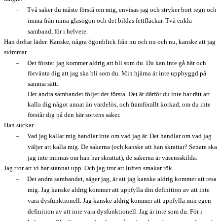
–
Två saker du måste förstå om mig, envisas jag och stryker bort regn och
imma från mina glasögon och det bildas fettfläckar. Två enkla
samband, för i helvete.
Han doftar läder. Kanske, några ögonblick från nu och nu och nu, kanske att jag
svimmar.
–
Det första: jag kommer aldrig att bli som du. Du kan inte gå här och
förvänta dig att jag ska bli som du. Min hjärna är inte uppbyggd på
samma sätt.
Det andra sambandet följer det första. Det är därför du inte har rätt att
kalla dig något annat än värdelös, och framförallt korkad, om du inte
förstår dig på den här sortens saker.
Han suckar.
–
Vad jag kallar mig handlar inte om vad jag är. Det handlar om vad jag
väljer att kalla mig. De sakerna (och kanske att han skrattar? Senare ska
jag inte minnas om han har skrattat), de sakerna är väsensskilda.
Jag tror att vi har stannat upp. Och jag tror att luften smakar rök.
–
Det andra sambandet, säger jag, är att jag kanske aldrig kommer att resa
mig. Jag kanske aldrig kommer att uppfylla din definition av att inte
vara dysfunktionell. Jag kanske aldrig kommer att uppfylla min egen
definition av att inte vara dysfunktionell. Jag är inte som du. För i