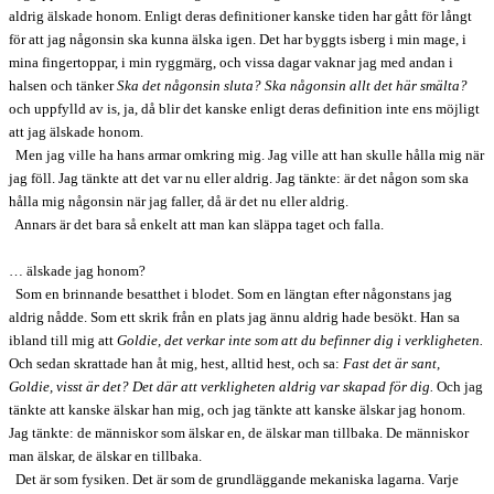
aldrig älskade honom. Enligt deras definitioner kanske tiden har gått för långt
för att jag någonsin ska kunna älska igen. Det har byggts isberg i min mage, i
mina fingertoppar, i min ryggmärg, och vissa dagar vaknar jag med andan i
halsen och tänker
Ska det någonsin sluta? Ska någonsin allt det här smälta?
och uppfylld av is, ja, då blir det kanske enligt deras definition inte ens möjligt
att jag älskade honom.
Men jag ville ha hans armar omkring mig. Jag ville att han skulle hålla mig när
jag föll. Jag tänkte att det var nu eller aldrig. Jag tänkte: är det någon som ska
hålla mig någonsin när jag faller, då är det nu eller aldrig.
Annars är det bara så enkelt att man kan släppa taget och falla.
… älskade jag honom?
Som en brinnande besatthet i blodet. Som en längtan efter någonstans jag
aldrig nådde. Som ett skrik från en plats jag ännu aldrig hade besökt. Han sa
ibland till mig att
Goldie, det verkar inte som att du befinner dig i verkligheten.
Och sedan skrattade han åt mig, hest, alltid hest, och sa:
Fast det är sant,
Goldie, visst är det? Det där att verkligheten aldrig var skapad för dig.
Och jag
tänkte att kanske älskar han mig, och jag tänkte att kanske älskar jag honom.
Jag tänkte: de människor som älskar en, de älskar man tillbaka. De människor
man älskar, de älskar en tillbaka.
Det är som fysiken. Det är som de grundläggande mekaniska lagarna. Varje