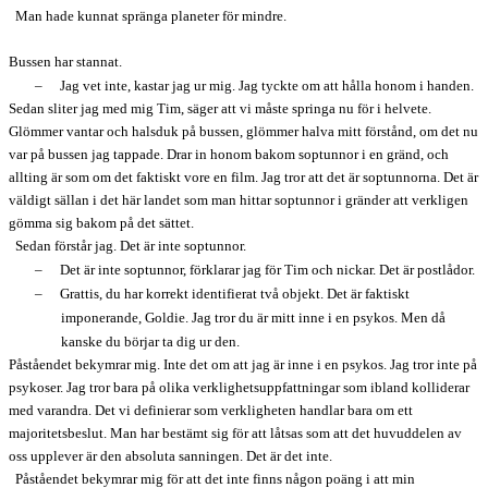
Man hade kunnat spränga planeter för mindre.
Bussen har stannat.
–
Jag vet inte, kastar jag ur mig. Jag tyckte om att hålla honom i handen.
Sedan sliter jag med mig Tim, säger att vi måste springa nu för i helvete.
Glömmer vantar och halsduk på bussen, glömmer halva mitt förstånd, om det nu
var på bussen jag tappade. Drar in honom bakom soptunnor i en gränd, och
allting är som om det faktiskt vore en film. Jag tror att det är soptunnorna. Det är
väldigt sällan i det här landet som man hittar soptunnor i gränder att verkligen
gömma sig bakom på det sättet.
Sedan förstår jag. Det är inte soptunnor.
–
Det är inte soptunnor, förklarar jag för Tim och nickar. Det är postlådor.
–
Grattis, du har korrekt identifierat två objekt. Det är faktiskt
imponerande, Goldie. Jag tror du är mitt inne i en psykos. Men då
kanske du börjar ta dig ur den.
Påståendet bekymrar mig. Inte det om att jag är inne i en psykos. Jag tror inte på
psykoser. Jag tror bara på olika verklighetsuppfattningar som ibland kolliderar
med varandra. Det vi definierar som verkligheten handlar bara om ett
majoritetsbeslut. Man har bestämt sig för att låtsas som att det huvuddelen av
oss upplever är den absoluta sanningen. Det är det inte.
Påståendet bekymrar mig för att det inte finns någon poäng i att min