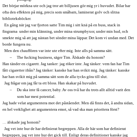
Det börjar mörkna ute och jag tror att billjusen gör mig yr i huvudet. Bilar har
ofta den effekten på mig, precis som småbarn, laminerat golv och slitna
biblioteksböcker.
En gång när jag var fjorton satte Tim mig i sitt knä på en buss, stack in
fingrarna
under min klänning, under mina strumpbyxor, under min hud, och
smekte mig så att jag nästan bet sönder mina läppar. Det kom vi undan med. Det
borde fungera nu.
Men den chauffören var inte ute efter mig. Inte alls på samma sätt.
–
The fucking business, säger Tim. Älskade du honom?
Han tänder en cigarett. Jag tanker: jag röker inte. Jag tänker: vem fan har Tim
fått cigaretter ifrån? Jag tänker: kanske har han svikit mig. Jag tänker: kanske
har han svikit mig på samma sätt som de alla tycks göra till slut.
Jag frågar om jag får ta ett bloss. Han skakar på huvudet.
–
Du ska inte få cancer, baby. Av oss två har du trots allt alltid varit den
som har mest potential.
Jag hade velat argumentera mot det påståendet. Men då finns det, å andra sidan,
en hel verklighet att argumentera emot, så vad ska man prioritera först?
… älskade jag honom?
Jag vet inte hur de har definierat begreppen. Alla de här som har definierat
begreppen, jag vet inte hur det gick till. Enligt deras definitioner kanske jag