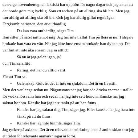
de eviga novemberregnen faktiskt har upphört för några dagar och jag antar att
det borde göra mig lycklig. Som ett tecken på att allting ska bli bra. Men jag
tror aldrig att allting ska bli bra. Och jag har aldrig gillat regnbågar.
Färgkombinationen, den är outhärdlig.
–
Du kan vara outhärdlig, säger Tim.
Han sitter på sätet mittemot mig. Jag har inte träffat Tim på flera år nu. Tidigare
brukade han vara en vän. När jag åkte buss ensam brukade han dyka upp. Det
var fint att inte åka ensam. Jag sa alltid:
–
Så nu är jag galen igen, ja?
och Tim sa alltid:
–
Raring, det har du alltid varit.
För att Tim sa:
–
Galenskap, Goldie, det är inte en sjukdom. Det är en livsstil.
Men det var länge sedan nu. Någonstans när jag började dricka sperma i stället
för vodka försvann han och sedan har jag inte sett honom. Kanske har jag
saknat honom. Kanske har jag inte tänkt på att han finns.
–
Kanske har jag saknat dig, Tim, säger jag. Eller kanske har jag bara inte
tänkt på att du finns.
–
Kanske har jag inte funnits, säger Tim.
Jag rycker på axlarna. Det är en relevant anmärkning, men å andra sidan tror jag
att tiden för relevanta anmärkningar är förbi.