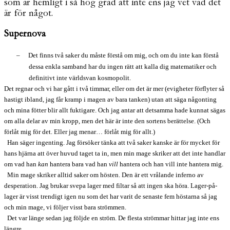
som är hemligt i så hög grad att inte ens jag vet vad det
är för något.
Supernova
–
Det finns två saker du måste förstå om mig, och om du inte kan förstå
dessa enkla samband har du ingen rätt att kalla dig matematiker och
definitivt inte världsvan kosmopolit.
Det regnar och vi har gått i två timmar, eller om det är mer (evigheter förflyter så
hastigt ibland, jag får kramp i magen av bara tanken) utan att säga någonting
och mina fötter blir allt fuktigare. Och jag antar att detsamma hade kunnat sägas
om alla delar av min kropp, men det här är inte den sortens berättelse. (Och
förlåt mig för det. Eller jag menar… förlåt mig för allt.)
Han säger ingenting. Jag försöker tänka att två saker kanske är för mycket för
hans hjärna att över huvud taget ta in, men min mage skriker att det inte handlar
om vad han
kan
hantera bara vad han
vill
hantera och han vill inte hantera mig.
Min mage skriker alltid saker om hösten. Den är ett vrålande inferno av
desperation. Jag brukar svepa lager med filtar så att ingen ska höra. Lager-på-
lager är visst trendigt igen nu som det har varit de senaste fem höstarna så jag
och min mage, vi följer visst bara strömmen.
Det var länge sedan jag följde en ström. De flesta strömmar hittar jag inte ens
längre.