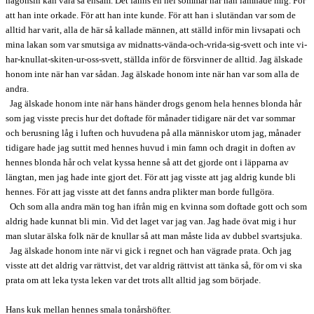
någonsin kan vara så ensam. Det fanns en hel sommar när han lämnade mig. För
att han inte orkade. För att han inte kunde. För att han i slutändan var som de
alltid har varit, alla de här så kallade männen, att ställd inför min livsapati och
mina lakan som var smutsiga av midnatts-vända-och-vrida-sig-svett och inte vi-
har-knullat-skiten-ur-oss-svett, ställda inför de försvinner de alltid. Jag älskade
honom inte när han var sådan. Jag älskade honom inte när han var som alla de
andra.
Jag älskade honom inte när hans händer drogs genom hela hennes blonda hår
som jag visste precis hur det doftade för månader tidigare när det var sommar
och berusning låg i luften och huvudena på alla människor utom jag, månader
tidigare hade jag suttit med hennes huvud i min famn och dragit in doften av
hennes blonda hår och velat kyssa henne så att det gjorde ont i läpparna av
längtan, men jag hade inte gjort det. För att jag visste att jag aldrig kunde bli
hennes. För att jag visste att det fanns andra plikter man borde fullgöra.
Och som alla andra män tog han ifrån mig en kvinna som doftade gott och som
aldrig hade kunnat bli min. Vid det laget var jag van. Jag hade övat mig i hur
man slutar älska folk när de knullar så att man måste lida av dubbel svartsjuka.
Jag älskade honom inte när vi gick i regnet och han vägrade prata. Och jag
visste att det aldrig var rättvist, det var aldrig rättvist att tänka så, för om vi ska
prata om att leka tysta leken var det trots allt alltid jag som började.
Hans kuk mellan hennes smala tonårshöfter.