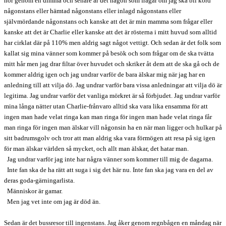
hör genom en dimma och senare är det någon som frågar om jag ska bli körd
någonstans eller hämtad någonstans eller inlagd någonstans eller
självmördande någonstans och kanske att det är min mamma som frågar eller
kanske att det är Charlie eller kanske att det är rösterna i mitt huvud som alltid
har cirklat där på 110% men aldrig sagt något vettigt. Och sedan är det folk som
kallat sig mina vänner som kommer på besök och som frågar om de ska tvätta
mitt hår men jag drar filtar över huvudet och skriker åt dem att de ska gå och de
kommer aldrig igen och jag undrar varför de bara älskar mig när jag har en
anledning till att vilja dö. Jag undrar varför bara vissa anledningar att vilja dö är
legitima. Jag undrar varför det vanliga mörkret är så förbjudet. Jag undrar varför
mina långa nätter utan Charlie-frånvaro alltid ska vara lika ensamma för att
ingen man hade velat ringa kan man ringa för ingen man hade velat ringa får
man ringa för ingen man älskar vill någonsin ha en när man ligger och hulkar på
sitt badrumsgolv och tror att man aldrig ska vara förmögen att resa på sig igen
för man älskar världen så mycket, och allt man älskar, det hatar man.
Jag undrar varför jag inte har några vänner som kommer till mig de dagarna.
Inte fan ska de ha rätt att suga i sig det här nu. Inte fan ska jag vara en del av
deras goda-gärningarlista.
Människor är gamar.
Men jag vet inte om jag är död än.
Sedan är det bussresor till ingenstans. Jag åker genom regnbågen en måndag när