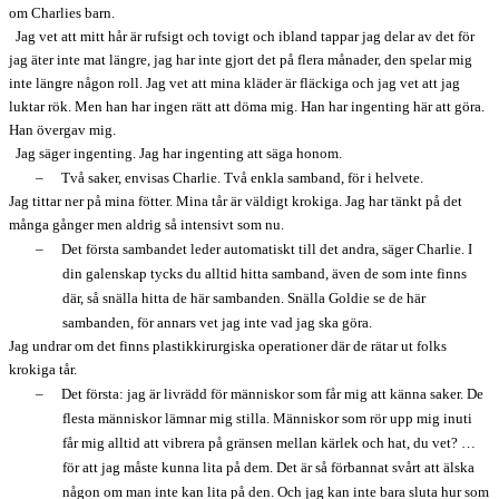
om Charlies barn.
Jag vet att mitt hår är rufsigt och tovigt och ibland tappar jag delar av det för
jag äter inte mat längre, jag har inte gjort det på flera månader, den spelar mig
inte längre någon roll. Jag vet att mina kläder är fläckiga och jag vet att jag
luktar rök. Men han har ingen rätt att döma mig. Han har ingenting här att göra.
Han övergav mig.
Jag säger ingenting. Jag har ingenting att säga honom.
–
Två saker, envisas Charlie. Två enkla samband, för i helvete.
Jag tittar ner på mina fötter. Mina tår är väldigt krokiga. Jag har tänkt på det
många gånger men aldrig så intensivt som nu.
–
Det första sambandet leder automatiskt till det andra, säger Charlie. I
din galenskap tycks du alltid hitta samband, även de som inte finns
där, så snälla hitta de här sambanden. Snälla Goldie se de här
sambanden, för annars vet jag inte vad jag ska göra.
Jag undrar om det finns plastikkirurgiska operationer där de rätar ut folks
krokiga tår.
–
Det första: jag är livrädd för människor som får mig att känna saker. De
flesta människor lämnar mig stilla. Människor som rör upp mig inuti
får mig alltid att vibrera på gränsen mellan kärlek och hat, du vet? …
för att jag måste kunna lita på dem. Det är så förbannat svårt att älska
någon om man inte kan lita på den. Och jag kan inte bara sluta hur som