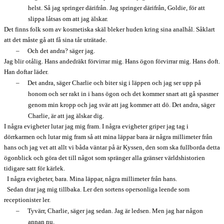
helst. Så jag springer därifrån. Jag springer därifrån, Goldie, för att
slippa låtsas om att jag älskar.
Det finns folk som av kosmetiska skäl bleker huden kring sina analhål. Såklart
att det måste gå att få sina tår uträtade.
–
Och det andra? säger jag.
Jag blir otålig. Hans andedräkt förvirrar mig. Hans ögon förvirrar mig. Hans doft.
Han doftar läder.
–
Det andra, säger Charlie och biter sig i läppen och jag ser upp på
honom och ser rakt in i hans ögon och det kommer snart att gå spasmer
genom min kropp och jag svär att jag kommer att dö. Det andra, säger
Charlie, är att jag älskar dig.
I några evigheter lutar jag mig fram. I några evigheter griper jag tag i
dörrkarmen och lutar mig fram så att mina läppar bara är några millimeter från
hans och jag vet att allt vi båda väntar på är Kyssen, den som ska fullborda detta
ögonblick och göra det till något som spränger alla gränser världshistorien
tidigare satt för kärlek.
I några evigheter, bara. Mina läppar, några millimeter från hans.
Sedan drar jag mig tillbaka. Ler den sortens opersonliga leende som
receptionister ler.
–
Tyvärr, Charlie, säger jag sedan. Jag är ledsen. Men jag har någon
annan nu.