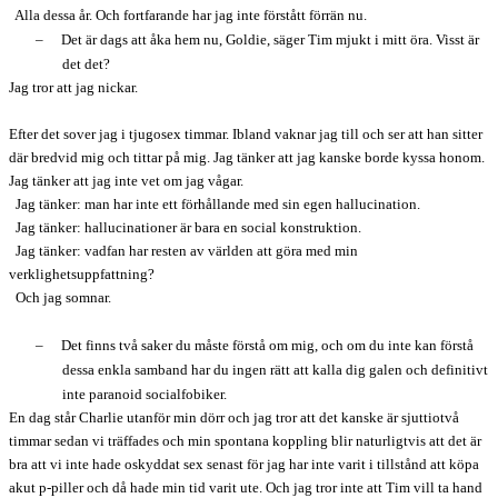
Alla dessa år. Och fortfarande har jag inte förstått förrän nu.
–
Det är dags att åka hem nu, Goldie, säger Tim mjukt i mitt öra. Visst är
det det?
Jag tror att jag nickar.
Efter det sover jag i tjugosex timmar. Ibland vaknar jag till och ser att han sitter
där bredvid mig och tittar på mig. Jag tänker att jag kanske borde kyssa honom.
Jag tänker att jag inte vet om jag vågar.
Jag tänker: man har inte ett förhållande med sin egen hallucination.
Jag tänker: hallucinationer är bara en social konstruktion.
Jag tänker: vadfan har resten av världen att göra med min
verklighetsuppfattning?
Och jag somnar.
–
Det finns två saker du måste förstå om mig, och om du inte kan förstå
dessa enkla samband har du ingen rätt att kalla dig galen och definitivt
inte paranoid socialfobiker.
En dag står Charlie utanför min dörr och jag tror att det kanske är sjuttiotvå
timmar sedan vi träffades och min spontana koppling blir naturligtvis att det är
bra att vi inte hade oskyddat sex senast för jag har inte varit i tillstånd att köpa
akut p-piller och då hade min tid varit ute. Och jag tror inte att Tim vill ta hand