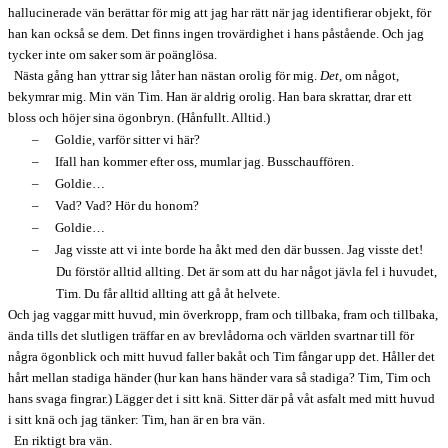
hallucinerade vän berättar för mig att jag har rätt när jag identifierar objekt, för
han kan också se dem. Det finns ingen trovärdighet i hans påstående. Och jag
tycker inte om saker som är poänglösa.
Nästa gång han yttrar sig låter han nästan orolig för mig.
Det,
om något,
bekymrar mig. Min vän Tim. Han är aldrig orolig. Han bara skrattar, drar ett
bloss och höjer sina ögonbryn. (Hånfullt. Alltid.)
–
Goldie, varför sitter vi här?
–
Ifall han kommer efter oss, mumlar jag. Busschauffören.
–
Goldie…
–
Vad? Vad? Hör du honom?
–
Goldie…
–
Jag visste att vi inte borde ha åkt med den där bussen. Jag visste det!
Du förstör alltid allting. Det är som att du har något jävla fel i huvudet,
Tim. Du får alltid allting att gå åt helvete.
Och jag vaggar mitt huvud, min överkropp, fram och tillbaka, fram och tillbaka,
ända tills det slutligen träffar en av brevlådorna och världen svartnar till för
några ögonblick och mitt huvud faller bakåt och Tim fångar upp det. Håller det
hårt mellan stadiga händer (hur kan hans händer vara så stadiga? Tim, Tim och
hans svaga fingrar.) Lägger det i sitt knä. Sitter där på våt asfalt med mitt huvud
i sitt knä och jag tänker: Tim, han är en bra vän.
En riktigt bra vän.