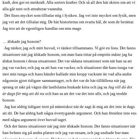
kraft, den ger en motkraft. Alla sorters krafter. Och så all den här skiten om att vi
alla går runt och attraherar varandra.
Det finns mycket som tilltalar mig i fysiken. Jag vet inte mycket om fysik, men
jag vet att det tilltalar mig. De här historierna om svarta hål, de som de berättar.
Jag tror att de egentligen handlar om min mage.
… älskade jag honom?
Jag tänker, jag och mitt huvud, vi tänker tillsammans. Vi gör en lista. Det fanns
situationer när jag älskade honom, om man bara tittar på empirin måste jag ha
älskat honom i dessa situationer. Det var sådana situationer som när han sa att
jag var vacker, och jag sa att han var vacker, och situationer där hans tunga var
mot min tunga och hans händer kallade min kropp vackrare än vad alla andra
någonsin gjort tidigare sammantaget, och det var de här tillfällena när jag
sprang ut rakt på vägen där lastbilarna brukade köra och jag sa
Jag vill dö det
är dags för mig att dö nu
och han sa att det var det inte alls, och jag trodde
honom.
Jag har aldrig tidigare trott på människor när de sagt åt mig att det inte är dags
att dö. De har aldrig haft några övertygande argument. Och han försökte inte ens
med några argument över huvud taget.
Och det fanns situationer när jag inte älskade honom. Det fanns situationer när
han befann sig på andra platser och jag var ensam, och jag undrade hur man