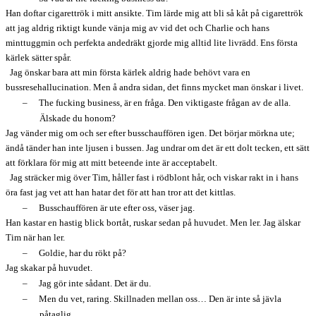
Han doftar cigarettrök i mitt ansikte. Tim lärde mig att bli så kåt på cigarettrök
att jag aldrig riktigt kunde vänja mig av vid det och Charlie och hans
minttuggmin och perfekta andedräkt gjorde mig alltid lite livrädd. Ens första
kärlek sätter spår.
Jag önskar bara att min första kärlek aldrig hade behövt vara en
bussresehallucination. Men å andra sidan, det finns mycket man önskar i livet.
–
The fucking business, är en fråga. Den viktigaste frågan av de alla.
Älskade du honom?
Jag vänder mig om och ser efter busschauffören igen. Det börjar mörkna ute;
ändå tänder han inte ljusen i bussen. Jag undrar om det är ett dolt tecken, ett sätt
att förklara för mig att mitt beteende inte är acceptabelt.
Jag sträcker mig över Tim, håller fast i rödblont hår, och viskar rakt in i hans
öra fast jag vet att han hatar det för att han tror att det kittlas.
–
Busschauffören är ute efter oss, väser jag.
Han kastar en hastig blick bortåt, ruskar sedan på huvudet. Men ler. Jag älskar
Tim när han ler.
–
Goldie, har du rökt på?
Jag skakar på huvudet.
–
Jag gör inte sådant. Det är du.
–
Men du vet, raring. Skillnaden mellan oss… Den är inte så jävla
påtaglig.