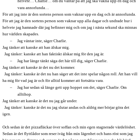
helvete… Charlie… om du väntar på att jag ska vakna upp en dag och
vara annorlunda…
För att jag inte är den sortens person som vaknar upp en dag och är annorlunda.
För att jag är den sortens person som vaknar upp alla dagar och undrade hur i
helvete jag hamnade där jag befinner mig och om jag i nästa sekund ska minnas
hur världen skapades.
–
Jag väntar inte, säger Charlie.
Jag tänker att kanske att han älskar mig.
Jag tänker: kanske att han faktiskt älskar mig för den jag är.
–
Jag har länge tänkt säga det här till dig, säger Charlie.
Jag tänker att kanske är det nu det kommer.
Jag tänker: kanske är det nu han säger att det inte spelar någon roll. Att han vill
ha mig för vad jag är och för alltid kommer att fortsätta vara.
–
Jag har sedan så länge gett upp hoppet om det, säger Charlie. Om
alltihop.
Jag tänker att kanske är det nu jag går under.
Jag tänker: kanske är det nu jag slutar andas och aldrig mer börjar göra det
igen.
Och sedan är det pizzafläckar över soffan och min egen stagnerade värdelöshet.
Sedan är det flyttlådor som reser iväg från min lägenhet och hans röst som jag