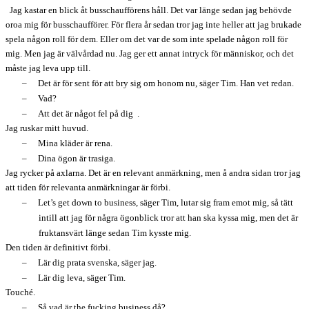
Jag kastar en blick åt busschaufförens håll. Det var länge sedan jag behövde
oroa mig för busschaufförer. För flera år sedan tror jag inte heller att jag brukade
spela någon roll för dem. Eller om det var de som inte spelade någon roll för
mig. Men jag är välvårdad nu. Jag ger ett annat intryck för människor, och det
måste jag leva upp till.
–
Det är för sent för att bry sig om honom nu, säger Tim. Han vet redan.
–
Vad?
–
Att det är något fel på dig
.
Jag ruskar mitt huvud.
–
Mina kläder är rena.
–
Dina ögon är trasiga.
Jag rycker på axlarna. Det är en relevant anmärkning, men å andra sidan tror jag
att tiden för relevanta anmärkningar är förbi.
–
Let’s get down to business, säger Tim, lutar sig fram emot mig, så tätt
intill att jag för några ögonblick tror att han ska kyssa mig, men det är
fruktansvärt länge sedan Tim kysste mig.
Den tiden är definitivt förbi.
–
Lär dig prata svenska, säger jag.
–
Lär dig leva, säger Tim.
Touché.
–
Så vad är the fucking business då?