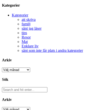
Kategorier
Kategorier
att skriva
familj
sånt jag läser
tips
Resor
Mat
Enklare liv
sånt som inte får plats i andra kategorier
Arkiv
Arkiv
Sök
Arkiv
Arkiv