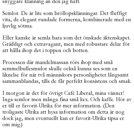
snyggare klänning än den jag haft.
Semlor. De är lite som bröllopsklänningar. Det fluffigt
vita, de elegant rundade formerna, kombinerade med en
ljuvlig sötma.
Eller kanske är semla bara som det önskade äktenskapet.
Gräddigt och extravagant, men med robustare delar för
att hålla ihop det i toppen och botten.
Processen där mandelmassan rörs ihop med små
semmelbullesmulor skulle också kunna ses som en
liknelse för när två människors personligheter långsamt
sammanblandas, tills de får perfekt konsistens och smak.
I morgon är det för övrigt Café Liberal, mina vänner!
Inga semlor men många fina små kex. Och kaffe. Hör av
er till er favorit-Ulrika för mer information. (Den
troligaste Ulrika att hysa information om detta är nog
dock jag, men eventuellt kan er favorit-Ulrika tipsa er
om mig.)