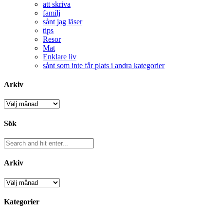
att skriva
familj
sånt jag läser
tips
Resor
Mat
Enklare liv
sånt som inte får plats i andra kategorier
Arkiv
Arkiv
Sök
Arkiv
Arkiv
Kategorier