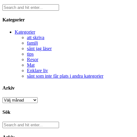
Kategorier
Kategorier
att skriva
familj
sånt jag läser
tips
Resor
Mat
Enklare liv
sånt som inte får plats i andra kategorier
Arkiv
Arkiv
Sök