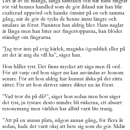
Det är av de många, långa samtalen och när hans fingrar
rör vid hennes handled som de gör ibland när han blir
exalterad upprörd och kanske ömsint på en och samma
gång, när de gör de tycks de henne ännu längre och
smalare än förut. Pianisten han aldrig blev. Hans naglar
är långa men han biter ner fingertopparna, han blöder
ständigt om fingrarna.
"Jag tror inte på evig kärlek, magiska ögonblick eller på
att det är mig du vill ha", säger han.
Hon håller tyst. Det finns mycket att säga men få ord.
För att varje ord hon säger nu kan användas av honom
senare. För att hon aldrig har kunnat älska på det rätta
sättet. För att hon skriver sämre dikter nu än förut.
"Vad tror du på då?", säger hon sedan men hon säger
det tyst, ju tystare desto mindre bli riskerna, ett absurt
resonemang men världen har alltid varit lite trasig.
"Att på en annan plats, någon annan gång, för flera år
sedan, hade det varit okej att bete sig som du gör. Sådär