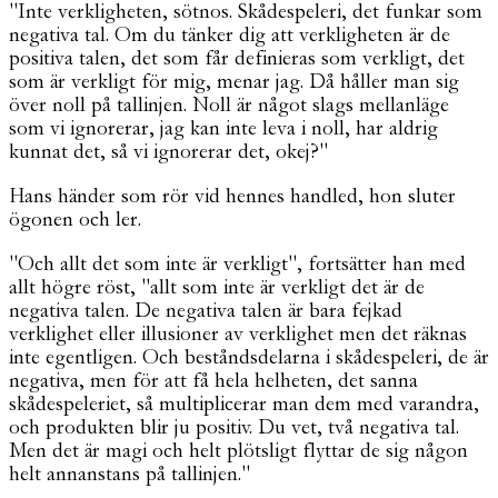
"Inte verkligheten, sötnos. Skådespeleri, det funkar som
negativa tal. Om du tänker dig att verkligheten är de
positiva talen, det som får definieras som verkligt, det
som är verkligt för mig, menar jag. Då håller man sig
över noll på tallinjen. Noll är något slags mellanläge
som vi ignorerar, jag kan inte leva i noll, har aldrig
kunnat det, så vi ignorerar det, okej?"
Hans händer som rör vid hennes handled, hon sluter
ögonen och ler.
"Och allt det som inte är verkligt", fortsätter han med
allt högre röst, "allt som inte är verkligt det är de
negativa talen. De negativa talen är bara fejkad
verklighet eller illusioner av verklighet men det räknas
inte egentligen. Och beståndsdelarna i skådespeleri, de är
negativa, men för att få hela helheten, det sanna
skådespeleriet, så multiplicerar man dem med varandra,
och produkten blir ju positiv. Du vet, två negativa tal.
Men det är magi och helt plötsligt flyttar de sig någon
helt annanstans på tallinjen."