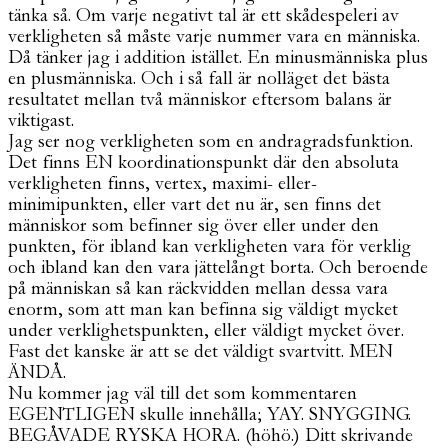
tänka så. Om varje negativt tal är ett skådespeleri av
verkligheten så måste varje nummer vara en människa.
Då tänker jag i addition istället. En minusmänniska plus
en plusmänniska. Och i så fall är nolläget det bästa
resultatet mellan två människor eftersom balans är
viktigast.
Jag ser nog verkligheten som en andragradsfunktion.
Det finns EN koordinationspunkt där den absoluta
verkligheten finns, vertex, maximi- eller-
minimipunkten, eller vart det nu är, sen finns det
människor som befinner sig över eller under den
punkten, för ibland kan verkligheten vara för verklig
och ibland kan den vara jättelångt borta. Och beroende
på människan så kan räckvidden mellan dessa vara
enorm, som att man kan befinna sig väldigt mycket
under verklighetspunkten, eller väldigt mycket över.
Fast det kanske är att se det väldigt svartvitt. MEN
ÄNDÅ.
Nu kommer jag väl till det som kommentaren
EGENTLIGEN skulle innehålla; YAY. SNYGGING.
BEGÅVADE RYSKA HORA. (höhö.) Ditt skrivande