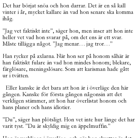
Det har börjat snöa och hon darrar. Det är en så kall
vinter i år, mycket kallare än vad hon senare ska komma
ihåg.
"Jag vet faktiskt inte", säger hon, men inser att hon inte
heller vet vad hon svarar på, om det ens är ett svar.
Måste tillägga något. "Jag menar… jag tror…"
Han rycker på axlarna. När hon ser på honom såhär är
han faktiskt fulare än vad hon mindes honom; blekare,
färglösare, meningslösare. Som att karisman hade gått
ur i tvätten.
Eller kanske är det bara att hon är i överläge den här
gången. Kanske för första gången någonsin att det
verkligen stämmer, att hon har överlistat honom och
hans planer och hans idiotier.
"Du", säger han plötsligt. Hon vet inte hur länge det har
varit tyst. "Du är skyldig mig en äppelmuffin."