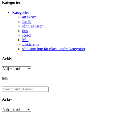
Kategorier
Kategorier
att skriva
familj
sånt jag läser
tips
Resor
Mat
Enklare liv
sånt som inte får plats i andra kategorier
Arkiv
Arkiv
Sök
Arkiv
Arkiv