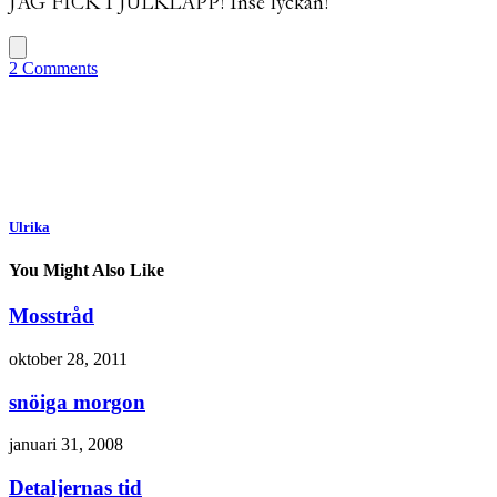
JAG FICK I JULKLAPP! Inse lyckan!
2 Comments
Ulrika
You Might Also Like
Mosstråd
oktober 28, 2011
snöiga morgon
januari 31, 2008
Detaljernas tid