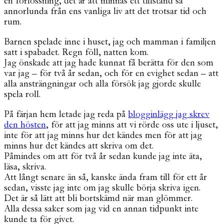
en förlossning, det är att minnas ett tillstånd så
annorlunda från ens vanliga liv att det trotsar tid och
rum.
Barnen spelade inne i huset, jag och mamman i familjen
satt i spabadet. Regn föll, natten kom.
Jag önskade att jag hade kunnat få berätta för den som
var jag – för två år sedan, och för en evighet sedan – att
alla ansträngningar och alla försök jag gjorde skulle
spela roll.
På färjan hem letade jag reda på
blogginlägg jag skrev
den hösten
, för att jag minns att vi rörde oss ute i ljuset,
inte för att jag minns hur det kändes men för att jag
minns hur det kändes att skriva om det.
Påmindes om att för två år sedan kunde jag inte äta,
läsa, skriva.
Att långt senare än så, kanske ända fram till för ett år
sedan, visste jag inte om jag skulle börja skriva igen.
Det är så lätt att bli bortskämd när man glömmer.
Alla dessa saker som jag vid en annan tidpunkt inte
kunde ta för givet.