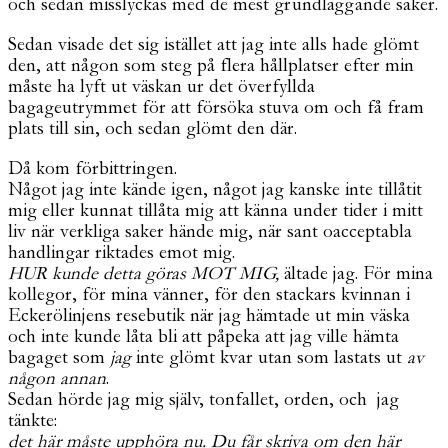
och sedan misslyckas med de mest grundläggande saker.
Sedan visade det sig istället att jag inte alls hade glömt
den, att någon som steg på flera hållplatser efter min
måste ha lyft ut väskan ur det överfyllda
bagageutrymmet för att försöka stuva om och få fram
plats till sin, och sedan glömt den där.
Då kom förbittringen.
Något jag inte kände igen, något jag kanske inte tillåtit
mig eller kunnat tillåta mig att känna under tider i mitt
liv när verkliga saker hände mig, när sant oacceptabla
handlingar riktades emot mig.
HUR kunde detta göras MOT MIG,
ältade jag. För mina
kollegor, för mina vänner, för den stackars kvinnan i
Eckerölinjens resebutik när jag hämtade ut min väska
och inte kunde låta bli att påpeka att jag ville hämta
bagaget som
jag
inte glömt kvar utan som lastats ut
av
någon annan
.
Sedan hörde jag mig själv, tonfallet, orden, och jag
tänkte:
det här måste upphöra nu. Du får skriva om den här