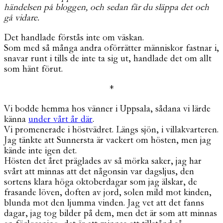
händelsen på bloggen, och sedan får du släppa det och
gå vidare.
Det handlade förstås inte om väskan.
Som med så många andra oförrätter människor fastnar i,
snavar runt i tills de inte ta sig ut, handlade det om allt
som hänt förut.
*
Vi bodde hemma hos vänner i Uppsala, sådana vi lärde
känna
under vårt år där
.
Vi promenerade i höstvädret. Längs sjön, i villakvarteren.
Jag tänkte att Sunnersta är vackert om hösten, men jag
kände inte igen det.
Hösten det året präglades av så mörka saker, jag har
svårt att minnas att det någonsin var dagsljus, den
sortens klara höga oktoberdagar som jag älskar, de
frasande löven, doften av jord, solen mild mot kinden,
blunda mot den ljumma vinden. Jag vet att det fanns
dagar, jag tog bilder på dem, men det är som att minnas