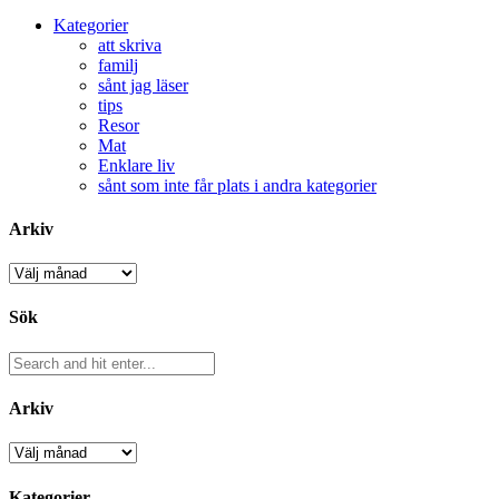
Kategorier
att skriva
familj
sånt jag läser
tips
Resor
Mat
Enklare liv
sånt som inte får plats i andra kategorier
Arkiv
Arkiv
Sök
Arkiv
Arkiv
Kategorier