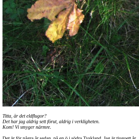
Titta, är det eldflugor?
Det har jag aldrig sett förut, aldrig i verkligheten.
Kom! Vi smyger närmre.
Det är för några år sedan, på en ö i södra Tyskland. Jag är tjugoett år