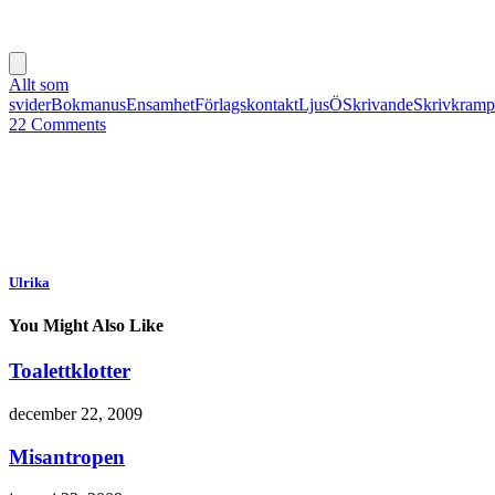
Allt som
svider
Bokmanus
Ensamhet
Förlagskontakt
Ljus
Ö
Skrivande
Skrivkramp
22 Comments
Ulrika
You Might Also Like
Toalettklotter
december 22, 2009
Misantropen