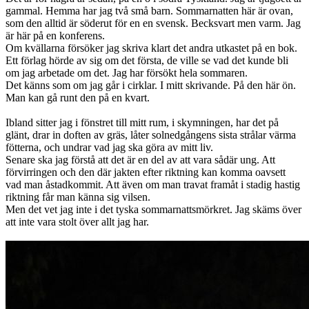
gammal. Hemma har jag två små barn. Sommarnatten här är ovan,
som den alltid är söderut för en en svensk. Becksvart men varm. Jag
är här på en konferens.
Om kvällarna försöker jag skriva klart det andra utkastet på en bok.
Ett förlag hörde av sig om det första, de ville se vad det kunde bli
om jag arbetade om det. Jag har försökt hela sommaren.
Det känns som om jag går i cirklar. I mitt skrivande. På den här ön.
Man kan gå runt den på en kvart.
Ibland sitter jag i fönstret till mitt rum, i skymningen, har det på
glänt, drar in doften av gräs, låter solnedgångens sista strålar värma
fötterna, och undrar vad jag ska göra av mitt liv.
Senare ska jag förstå att det är en del av att vara sådär ung. Att
förvirringen och den där jakten efter riktning kan komma oavsett
vad man åstadkommit. Att även om man travat framåt i stadig hastig
riktning får man känna sig vilsen.
Men det vet jag inte i det tyska sommarnattsmörkret. Jag skäms över
att inte vara stolt över allt jag har.