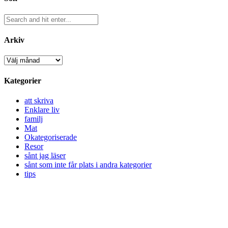
Arkiv
Arkiv
Kategorier
att skriva
Enklare liv
familj
Mat
Okategoriserade
Resor
sånt jag läser
sånt som inte får plats i andra kategorier
tips