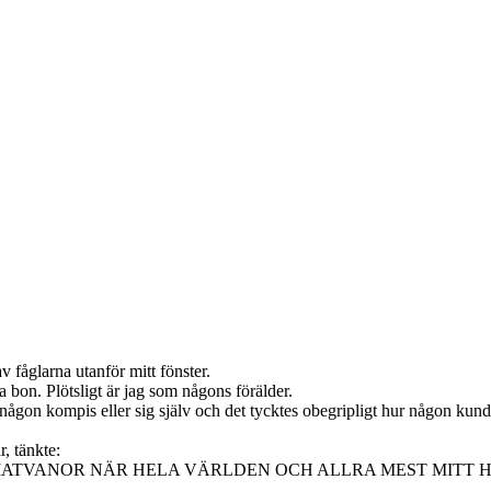
av fåglarna utanför mitt fönster.
na bon. Plötsligt är jag som någons förälder.
ågon kompis eller sig själv och det tycktes obegripligt hur någon kunde
, tänkte:
ATVANOR NÄR HELA VÄRLDEN OCH ALLRA MEST MITT H