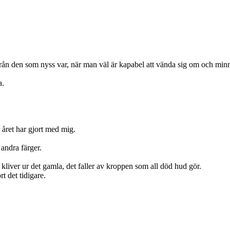
från den som nyss var, när man väl är kapabel att vända sig om och mi
a.
 året har gjort med mig.
 andra färger.
n kliver ur det gamla, det faller av kroppen som all död hud gör.
t det tidigare.