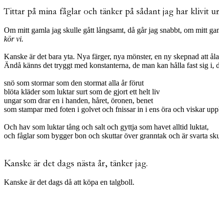
Tittar på mina fåglar och tänker på sådant jag har klivit ur
Om mitt gamla jag skulle gått långsamt, då går jag snabbt, om mitt gam
kör vi.
Kanske är det bara yta. Nya färger, nya mönster, en ny skepnad att åla 
Ändå känns det tryggt med konstanterna, de man kan hålla fast sig i, det
snö som stormar som den stormat alla år förut
blöta kläder som luktar surt som de gjort ett helt liv
ungar som drar en i handen, håret, öronen, benet
som stampar med foten i golvet och fnissar in i ens öra och viskar upphe
Och hav som luktar tång och salt och gyttja som havet alltid luktat,
och fåglar som bygger bon och skuttar över granntak och är svarta sk
Kanske är det dags nästa år, tänker jag.
Kanske är det dags då att köpa en talgboll.