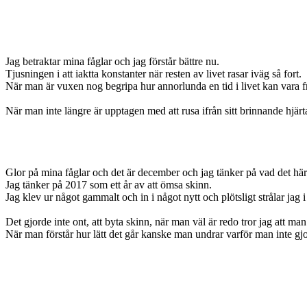
Jag betraktar mina fåglar och jag förstår bättre nu.
Tjusningen i att iaktta konstanter när resten av livet rasar iväg så fort.
När man är vuxen nog begripa hur annorlunda en tid i livet kan vara 
När man inte längre är upptagen med att rusa ifrån sitt brinnande hjärt
Glor på mina fåglar och det är december och jag tänker på vad det här
Jag tänker på 2017 som ett år av att ömsa skinn.
Jag klev ur något gammalt och in i något nytt och plötsligt strålar jag i
Det gjorde inte ont, att byta skinn, när man väl är redo tror jag att ma
När man förstår hur lätt det går kanske man undrar varför man inte gjor