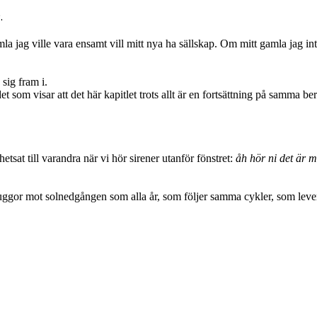
.
la jag ville vara ensamt vill mitt nya ha sällskap. Om mitt gamla jag in
sig fram i.
 som visar att det här kapitlet trots allt är en fortsättning på samma ber
tsat till varandra när vi hör sirener utanför fönstret:
åh hör ni det är 
uggor mot solnedgången som alla år, som följer samma cykler, som leve