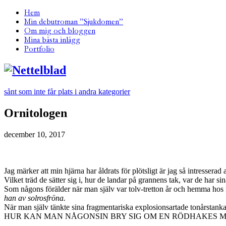
Hem
Min debutroman ”Sjukdomen”
Om mig och bloggen
Mina bästa inlägg
Portfolio
sånt som inte får plats i andra kategorier
Ornitologen
december 10, 2017
Jag märker att min hjärna har åldrats för plötsligt är jag så intresserad 
Vilket träd de sätter sig i, hur de landar på grannens tak, var de har si
Som någons förälder när man själv var tolv-tretton år och hemma hos n
han av solrosfröna.
När man själv tänkte sina fragmentariska explosionsartade tonårstankar
HUR KAN MAN NÅGONSIN BRY SIG OM EN RÖDHAKES M