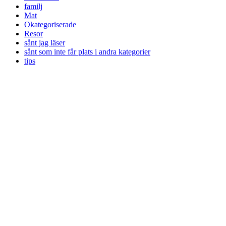
familj
Mat
Okategoriserade
Resor
sånt jag läser
sånt som inte får plats i andra kategorier
tips