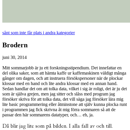
sånt som inte får plats i andra kategorier
Brodern
juni 30, 2014
Mitt sommarjobb är ju ett forskningsstipendium. Det innefattar en
del olika saker, som att hämta kaffe ur kaffemaskinen väldigt många
gånger om dagen, och att instruera försökspersoner när de plockar
klossar med en hand och lite andra klossar med en annan hand.
Sedan handlar det om att tolka data, vilket i sig är roligt, det är ju det
som är själva grejen, men jag sitter och slåss med program jag
försöker skriva för att tolka data, det vill säga jag försöker lära mig
lite basic programmering eller åtminstone att själv kunna plocka runt
i programmen jag fick skrivna åt mig förra sommaren så att de
passar den här sommarens datatyper, och… eh, ja.
Då blir jag lite som på bilden. I alla fall av och till.