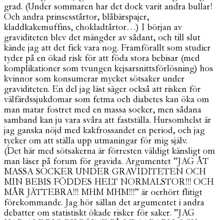
grad. (Under sommaren har det dock varit andra bullar!
Och andra prinsesstårtor, blåbärspajer,
kladdkakemuffins, chokladtårtor…) I början av
graviditeten blev det mängder av sådant, och till slut
kände jag att det fick vara nog. Framförallt som studier
tyder på en ökad risk för att föda stora bebisar (med
komplikationer som tvungen kejsarsnittsförlösning) hos
kvinnor som konsumerar mycket sötsaker under
graviditeten. En del jag läst säger också att risken för
välfärdssjukdomar som fetma och diabetes kan öka om
man matar fostret med en massa socker, men sådana
samband kan ju vara svåra att fastställa. Hursomhelst är
jag ganska nöjd med kakfrossandet en period, och jag
tycker om att ställa upp utmaningar för mig själv.
(Det här med sötsakerna är förresten väldigt känsligt om
man läser på forum för gravida. Argumentet ”JAG ÅT
MASSA SOCKER UNDER GRAVIDITETEN OCH
MIN BEBIS FÖDDES HELT NORMALSTOR!!! OCH
MÅR JÄTTEBRA!!! MHM MHM!!!” är oerhört flitigt
förekommande. Jag hör sällan det argumentet i andra
debatter om statistiskt ökade risker för saker. ”JAG