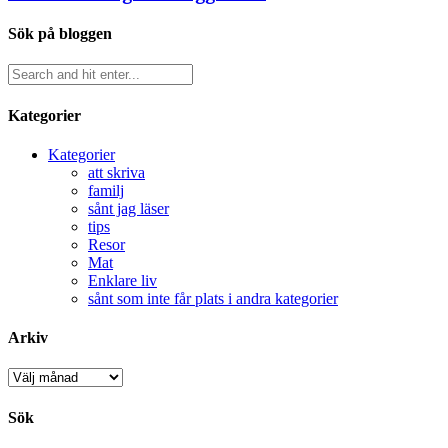
Sök på bloggen
Kategorier
Kategorier
att skriva
familj
sånt jag läser
tips
Resor
Mat
Enklare liv
sånt som inte får plats i andra kategorier
Arkiv
Arkiv
Sök