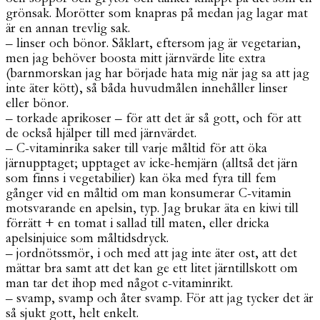
grönsak. Morötter som knapras på medan jag lagar mat
är en annan trevlig sak.
– linser och bönor. Såklart, eftersom jag är vegetarian,
men jag behöver boosta mitt järnvärde lite extra
(barnmorskan jag har började hata mig när jag sa att jag
inte äter kött), så båda huvudmålen innehåller linser
eller bönor.
– torkade aprikoser – för att det är så gott, och för att
de också hjälper till med järnvärdet.
– C-vitaminrika saker till varje måltid för att öka
järnupptaget; upptaget av icke-hemjärn (alltså det järn
som finns i vegetabilier) kan öka med fyra till fem
gånger vid en måltid om man konsumerar C-vitamin
motsvarande en apelsin, typ. Jag brukar äta en kiwi till
förrätt + en tomat i sallad till maten, eller dricka
apelsinjuice som måltidsdryck.
– jordnötssmör, i och med att jag inte äter ost, att det
mättar bra samt att det kan ge ett litet järntillskott om
man tar det ihop med något c-vitaminrikt.
– svamp, svamp och åter svamp. För att jag tycker det är
så sjukt gott, helt enkelt.