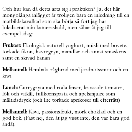
Och hur kan då detta arta sig i praktiken? Ja, det här
mongolånga inlägget är troligen bara en inledning till en
matbildskavalkad som ska börja så fort jag har
lokaliserat min kamerasladd, men såhär åt jag till
exempel idag:
Frukost:
Ekologisk naturell yoghurt, müsli med bovete,
torkade fikon, havregryn, mandlar och annat smaskens
samt en skivad banan
Mellanmål:
Hembakt rågbröd med jordnötssmör och en
kiwi
Lunch:
Currygryta med röda linser, krossade tomater,
lök och vitkål, fullkornspasta och apelsinjuice som
måltidsdryck (och lite torkade aprikoser till efterrätt)
Mellanmål:
Kiwi, passionsfrukt, mörk choklad och en
god bok. (Fast nej, den åt jag visst inte, den var bara god
ändå).