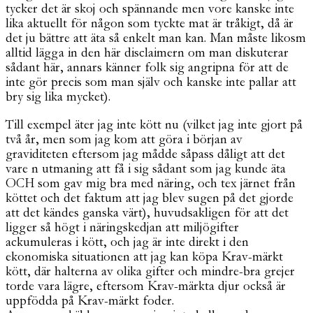
tycker det är skoj och spännande men vore kanske inte
lika aktuellt för någon som tyckte mat är tråkigt, då är
det ju bättre att äta så enkelt man kan. Man måste likosm
alltid lägga in den här disclaimern om man diskuterar
sådant här, annars känner folk sig angripna för att de
inte gör precis som man själv och kanske inte pallar att
bry sig lika mycket).
Till exempel äter jag inte kött nu (vilket jag inte gjort på
två år, men som jag kom att göra i början av
graviditeten eftersom jag mådde såpass dåligt att det
vare n utmaning att få i sig sådant som jag kunde äta
OCH som gav mig bra med näring, och tex järnet från
köttet och det faktum att jag blev sugen på det gjorde
att det kändes ganska värt), huvudsakligen för att det
ligger så högt i näringskedjan att miljögifter
ackumuleras i kött, och jag är inte direkt i den
ekonomiska situationen att jag kan köpa Krav-märkt
kött, där halterna av olika gifter och mindre-bra grejer
torde vara lägre, eftersom Krav-märkta djur också är
uppfödda på Krav-märkt foder.