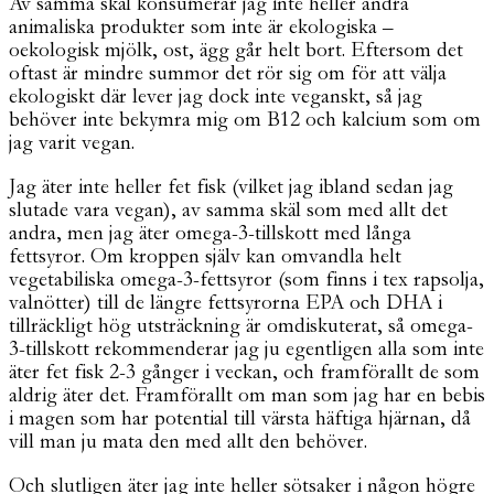
Av samma skäl konsumerar jag inte heller andra
animaliska produkter som inte är ekologiska –
oekologisk mjölk, ost, ägg går helt bort. Eftersom det
oftast är mindre summor det rör sig om för att välja
ekologiskt där lever jag dock inte veganskt, så jag
behöver inte bekymra mig om B12 och kalcium som om
jag varit vegan.
Jag äter inte heller fet fisk (vilket jag ibland sedan jag
slutade vara vegan), av samma skäl som med allt det
andra, men jag äter omega-3-tillskott med långa
fettsyror. Om kroppen själv kan omvandla helt
vegetabiliska omega-3-fettsyror (som finns i tex rapsolja,
valnötter) till de längre fettsyrorna EPA och DHA i
tillräckligt hög utsträckning är omdiskuterat, så omega-
3-tillskott rekommenderar jag ju egentligen alla som inte
äter fet fisk 2-3 gånger i veckan, och framförallt de som
aldrig äter det. Framförallt om man som jag har en bebis
i magen som har potential till värsta häftiga hjärnan, då
vill man ju mata den med allt den behöver.
Och slutligen äter jag inte heller sötsaker i någon högre