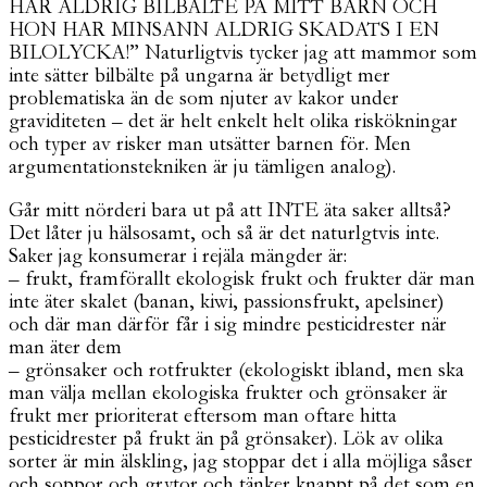
HAR ALDRIG BILBÄLTE PÅ MITT BARN OCH
HON HAR MINSANN ALDRIG SKADATS I EN
BILOLYCKA!” Naturligtvis tycker jag att mammor som
inte sätter bilbälte på ungarna är betydligt mer
problematiska än de som njuter av kakor under
graviditeten – det är helt enkelt helt olika riskökningar
och typer av risker man utsätter barnen för. Men
argumentationstekniken är ju tämligen analog).
Går mitt nörderi bara ut på att INTE äta saker alltså?
Det låter ju hälsosamt, och så är det naturlgtvis inte.
Saker jag konsumerar i rejäla mängder är:
– frukt, framförallt ekologisk frukt och frukter där man
inte äter skalet (banan, kiwi, passionsfrukt, apelsiner)
och där man därför får i sig mindre pesticidrester när
man äter dem
– grönsaker och rotfrukter (ekologiskt ibland, men ska
man välja mellan ekologiska frukter och grönsaker är
frukt mer prioriterat eftersom man oftare hitta
pesticidrester på frukt än på grönsaker). Lök av olika
sorter är min älskling, jag stoppar det i alla möjliga såser
och soppor och grytor och tänker knappt på det som en