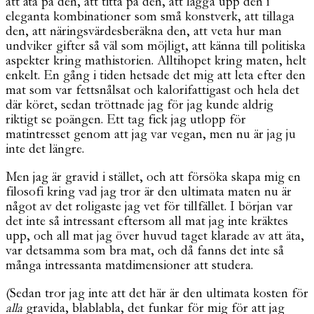
att äta på den, att titta på den, att lägga upp den i
eleganta kombinationer som små konstverk, att tillaga
den, att näringsvärdesberäkna den, att veta hur man
undviker gifter så väl som möjligt, att känna till politiska
aspekter kring mathistorien. Alltihopet kring maten, helt
enkelt. En gång i tiden hetsade det mig att leta efter den
mat som var fettsnålsat och kalorifattigast och hela det
där köret, sedan tröttnade jag för jag kunde aldrig
riktigt se poängen. Ett tag fick jag utlopp för
matintresset genom att jag var vegan, men nu är jag ju
inte det längre.
Men jag är gravid i stället, och att försöka skapa mig en
filosofi kring vad jag tror är den ultimata maten nu är
något av det roligaste jag vet för tillfället. I början var
det inte så intressant eftersom all mat jag inte kräktes
upp, och all mat jag över huvud taget klarade av att äta,
var detsamma som bra mat, och då fanns det inte så
många intressanta matdimensioner att studera.
(Sedan tror jag inte att det här är den ultimata kosten för
alla
gravida, blablabla, det funkar för mig för att jag