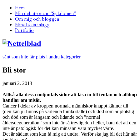
Hem
Min debutroman ”Sjukdomen”
Om mig och bloggen
Mina bästa inlägg
Portfolio
sånt som inte får plats i andra kategorier
Bli stor
januari 2, 2013
Alltså alla dessa miljontals sidor att läsa in till tentan och allihop
handlar om misär.
Cancer i delar av kroppen normala människor knappt känner till
(den kan ju finnas på vartenda himla ställe) och död som är plötslig
och död som är långsam och lidande och ”normal
åldersdegeneration” som inte är så trevlig den heller, bara det att den
inte är patologisk för det kan minsann vara mycket värre.
Det är sådant som kan få mig att undra. Varför ska jag bli det här när
jag blir stor?