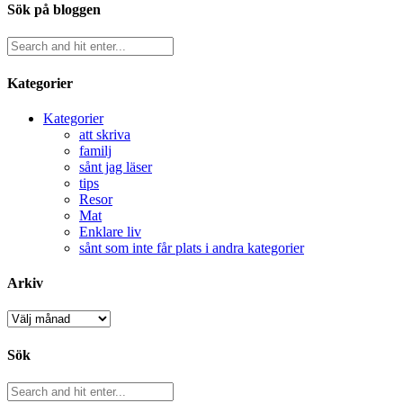
Sök på bloggen
Kategorier
Kategorier
att skriva
familj
sånt jag läser
tips
Resor
Mat
Enklare liv
sånt som inte får plats i andra kategorier
Arkiv
Arkiv
Sök