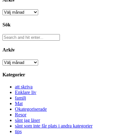
Arkiv
Sök
Arkiv
Arkiv
Kategorier
att skriva
Enklare liv
familj
Mat
Okategoriserade
Resor
sånt jag läser
sånt som inte får plats i andra kategorier
tips