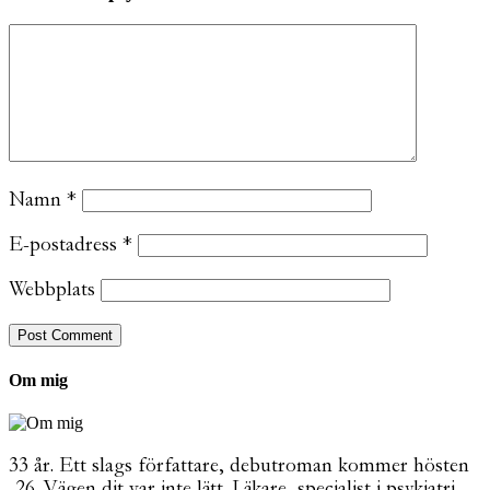
Namn
*
E-postadress
*
Webbplats
Om mig
33 år. Ett slags författare, debutroman kommer hösten
-26. Vägen dit var inte lätt. Läkare, specialist i psykiatri.