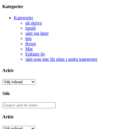
Kategorier
Kategorier
att skriva
familj
sånt jag läser
tips
Resor
Mat
Enklare liv
sånt som inte får plats i andra kategorier
Arkiv
Arkiv
Sök
Arkiv
Arkiv