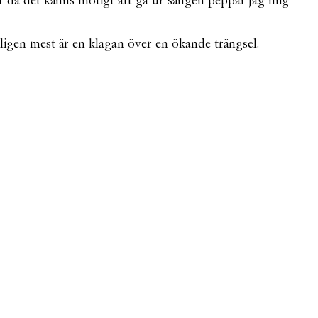
ar då det känns motigt att gå ur sängen peppar jag mig
ligen mest är en klagan över en ökande trängsel.