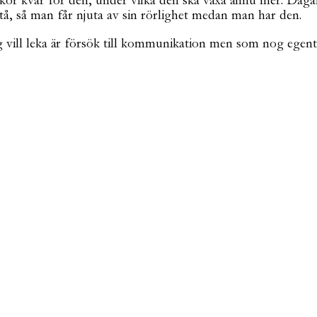
veckor kvar för den, under vilka den ska växa ännu mer. Dag
tå, så man får njuta av sin rörlighet medan man har den.
g vill leka är försök till kommunikation men som nog egent