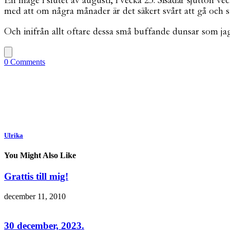
En mage i slutet av augusti, i vecka 23. Sisådär sjutton 
med att om några månader är det säkert svårt att gå och s
Och inifrån allt oftare dessa små buffande dunsar som ja
0 Comments
Ulrika
You Might Also Like
Grattis till mig!
december 11, 2010
30 december, 2023.