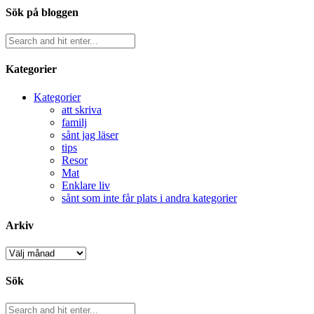
Sök på bloggen
Kategorier
Kategorier
att skriva
familj
sånt jag läser
tips
Resor
Mat
Enklare liv
sånt som inte får plats i andra kategorier
Arkiv
Arkiv
Sök