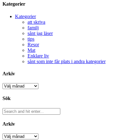
Kategorier
Kategorier
att skriva
familj
sånt jag läser
tips
Resor
Mat
Enklare liv
sånt som inte får plats i andra kategorier
Arkiv
Arkiv
Sök
Arkiv
Arkiv